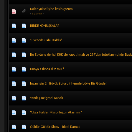
Dolar yükselişine kesin çözüm
«
1
2
3
4
5
»
BİRDE KONUŞSALAR
1 Gecede Cahil Kaldık!
Bu Zaytung derhal KHK’yle kapatılmalı ve 299’dan tutuklanmalıdır Bask
Dünya aslında düz mü ?
Insanligin En Büyük Bulusu ( Hemde böyle Bir Günde )
Yandaş Belgesel Kanalı
Yoksa Türkler Masonluğun Atası mı?
Güldür Güldür Show - İdeal Damat