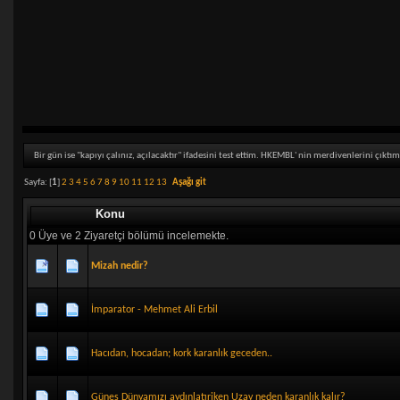
Bir gün ise "kapıyı çalınız, açılacaktır" ifadesini test ettim. HKEMBL' nin merdivenlerini çıktım
Sayfa: [
1
]
2
3
4
5
6
7
8
9
10
11
12
13
Aşağı git
Konu
0 Üye ve 2 Ziyaretçi bölümü incelemekte.
Mizah nedir?
İmparator - Mehmet Ali Erbil
Hacıdan, hocadan; kork karanlık geceden..
Güneş Dünyamızı aydınlatıriken Uzay neden karanlık kalır?