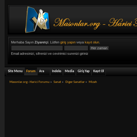
Merhaba Sayın
Ziyaretçi
. Lütfen
giriş yapın
veya
kayıt olun
.
Email adresinizi, sifrenizi ve cevirimici surenizi giriniz
Site Menu
Forum
Ara
Indeks
Media
Giriş Yap
Kayıt Ol
Masonlar.org - Harici Forumu
»
Sanat
»
Diger Sanatlar
»
Mizah