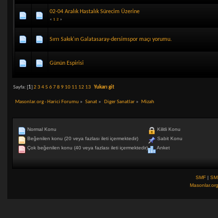
02-04 Aralık Hastalık Sürecim Üzerine
«
1
2
»
Sırrı Sakık'ın Galatasaray-dersimspor maçı yorumu.
Günün Espirisi
Sayfa: [
1
]
2
3
4
5
6
7
8
9
10
11
12
13
Yukarı git
Masonlar.org - Harici Forumu
»
Sanat
»
Diger Sanatlar
»
Mizah
Normal Konu
Kilitli Konu
Beğenilen konu (20 veya fazlası ileti içermektedir)
Sabit Konu
Çok beğenilen konu (40 veya fazlası ileti içermektedir)
Anket
SMF
|
SM
Masonlar.or