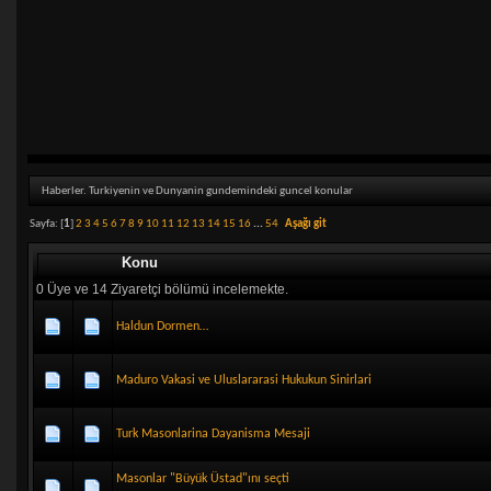
Haberler. Turkiyenin ve Dunyanin gundemindeki guncel konular
Sayfa: [
1
]
2
3
4
5
6
7
8
9
10
11
12
13
14
15
16
...
54
Aşağı git
Konu
0 Üye ve 14 Ziyaretçi bölümü incelemekte.
Haldun Dormen…
Maduro Vakasi ve Uluslararasi Hukukun Sinirlari
Turk Masonlarina Dayanisma Mesaji
Masonlar "Büyük Üstad"ını seçti