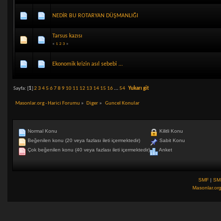
NEDİR BU ROTARYAN DÜŞMANLIĞI
Tarsus kazısı
«
1
2
3
»
Ekonomik krizin asıl sebebi ...
Sayfa: [
1
]
2
3
4
5
6
7
8
9
10
11
12
13
14
15
16
...
54
Yukarı git
Masonlar.org - Harici Forumu
»
Diger
»
Guncel Konular
Normal Konu
Kilitli Konu
Beğenilen konu (20 veya fazlası ileti içermektedir)
Sabit Konu
Çok beğenilen konu (40 veya fazlası ileti içermektedir)
Anket
SMF
|
SM
Masonlar.or