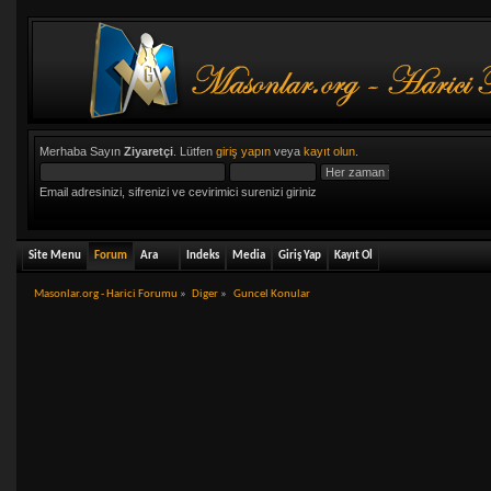
Merhaba Sayın
Ziyaretçi
. Lütfen
giriş yapın
veya
kayıt olun
.
Email adresinizi, sifrenizi ve cevirimici surenizi giriniz
Site Menu
Forum
Ara
Indeks
Media
Giriş Yap
Kayıt Ol
Masonlar.org - Harici Forumu
»
Diger
»
Guncel Konular