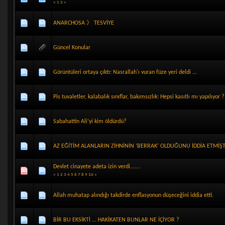
«
1
2
»
ANARCHOSA 》 TESVİYE
Güncel Konular
Görüntüleri ortaya çıktı: Nasrallah'ı vuran füze yeri deldi ...
Pis tuvaletler, kalabalık sınıflar, bakımsızlık: Hepsi kasıtlı mı yapılıyor ?
Sabahattin Ali’yi kim öldürdü?
AZ EĞİTİM ALANLARIN ZİHNİNİN ‘BERRAK’ OLDUĞUNU İDDİA ETMİŞTİ
Devlet cinayete adeta izin verdi.......
«
1
2
3
4
5
6
7
8
9
10
»
Allah muhatap alındığı takdirde enflasyonun düşeceğini iddia etti.
BİR BU EKSİKTİ ... HAKİKATEN BUNLAR NE İÇİYOR ?