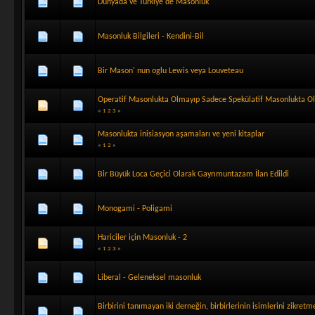
Dünyada ve Türkiye'de Masonluk
Masonluk Bilgileri - Kendini-Bil
Bir Mason' nun oglu Lewis veya Louveteau
Operatif Masonlukta Olmayıp Sadece Spekülatif Masonlukta O
«
1
2
3
»
Masonlukta inisiasyon aşamaları ve yeni kitaplar
«
1
2
»
Bir Büyük Loca Geçici Olarak Gayrımuntazam İlan Edildi
Monogami - Poligami
Hariciler için Masonluk - 2
«
1
2
3
»
Liberal - Geleneksel masonluk
Birbirini tanımayan iki derneğin, birbirlerinin isimlerini zikretm