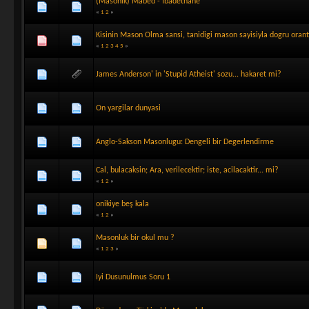
(Masonik) Mabed - Ibadethane
«
1
2
»
Kisinin Mason Olma sansi, tanidigi mason sayisiyla dogru orant
«
1
2
3
4
5
»
James Anderson' in 'Stupid Atheist' sozu... hakaret mi?
On yargilar dunyasi
Anglo-Sakson Masonlugu: Dengeli bir Degerlendirme
Cal, bulacaksin; Ara, verilecektir; iste, acilacaktir... mi?
«
1
2
»
onikiye beş kala
«
1
2
»
Masonluk bir okul mu ?
«
1
2
3
»
Iyi Dusunulmus Soru 1