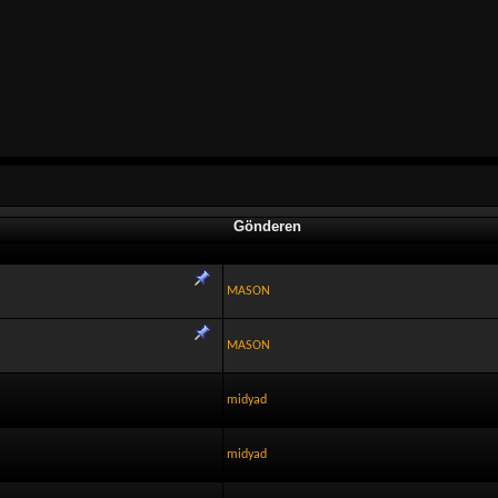
Gönderen
MASON
MASON
midyad
midyad