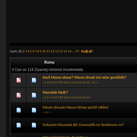
Sayfa: [
1
]
2
3
4
5
6
7
8
9
10
11
12
13
14
15
16
...
47
Aşağı git
Konu
0 Üye ve 118 Ziyaretçi bölümü incelemekte.
Nasil Mason olunur? Mason olmak icin neler gereklidir?
«
1
2
3
4
5
6
7
8
9
10
11
12
13
14
15
16
...
73
»
Masonluk Nedir?
«
1
2
3
4
5
6
7
8
9
10
11
12
13
14
15
16
»
Mason olmanin Mason bireye pozitif etkileri
«
1
2
»
Turkcenin Masonluk dili: Evrensellik mi Yerellesme mi?