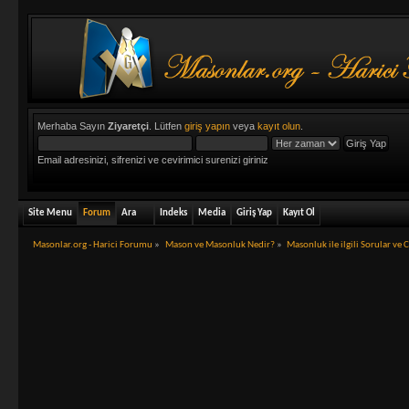
Merhaba Sayın
Ziyaretçi
. Lütfen
giriş yapın
veya
kayıt olun
.
Email adresinizi, sifrenizi ve cevirimici surenizi giriniz
Site Menu
Forum
Ara
Indeks
Media
Giriş Yap
Kayıt Ol
Masonlar.org - Harici Forumu
»
Mason ve Masonluk Nedir?
»
Masonluk ile ilgili Sorular ve 