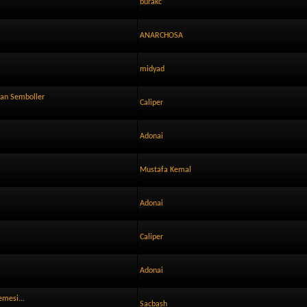
burakc
ANARCHOSA
midyad
lan Semboller
Caliper
Adonai
Mustafa Kemal
Adonai
Caliper
Adonai
emesi...
Sacbash