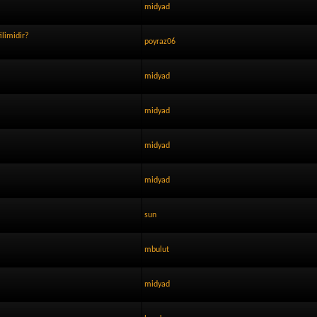
midyad
ilimidir?
poyraz06
midyad
midyad
midyad
midyad
sun
mbulut
midyad