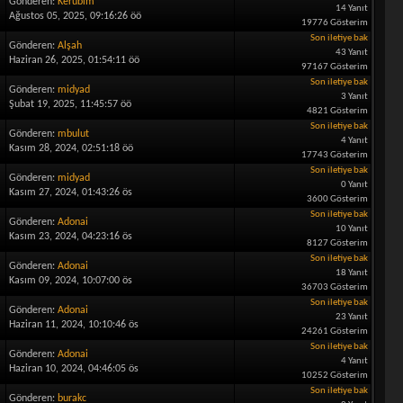
Gönderen:
Kerubim
14 Yanıt
Ağustos 05, 2025, 09:16:26 öö
19776 Gösterim
Son iletiye bak
Gönderen:
Alşah
43 Yanıt
Haziran 26, 2025, 01:54:11 öö
97167 Gösterim
Son iletiye bak
Gönderen:
midyad
3 Yanıt
Şubat 19, 2025, 11:45:57 öö
4821 Gösterim
Son iletiye bak
Gönderen:
mbulut
4 Yanıt
Kasım 28, 2024, 02:51:18 öö
17743 Gösterim
Son iletiye bak
Gönderen:
midyad
0 Yanıt
Kasım 27, 2024, 01:43:26 ös
3600 Gösterim
Son iletiye bak
Gönderen:
Adonai
10 Yanıt
Kasım 23, 2024, 04:23:16 ös
8127 Gösterim
Son iletiye bak
Gönderen:
Adonai
18 Yanıt
Kasım 09, 2024, 10:07:00 ös
36703 Gösterim
Son iletiye bak
Gönderen:
Adonai
23 Yanıt
Haziran 11, 2024, 10:10:46 ös
24261 Gösterim
Son iletiye bak
Gönderen:
Adonai
4 Yanıt
Haziran 10, 2024, 04:46:05 ös
10252 Gösterim
Son iletiye bak
Gönderen:
burakc