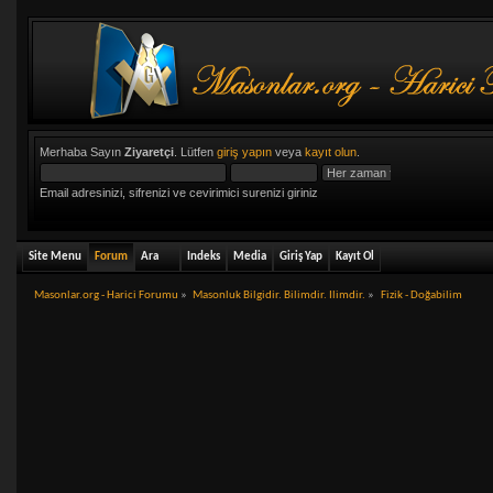
Merhaba Sayın
Ziyaretçi
. Lütfen
giriş yapın
veya
kayıt olun
.
Email adresinizi, sifrenizi ve cevirimici surenizi giriniz
Site Menu
Forum
Ara
Indeks
Media
Giriş Yap
Kayıt Ol
Masonlar.org - Harici Forumu
»
Masonluk Bilgidir. Bilimdir. Ilimdir.
»
Fizik - Doğabilim