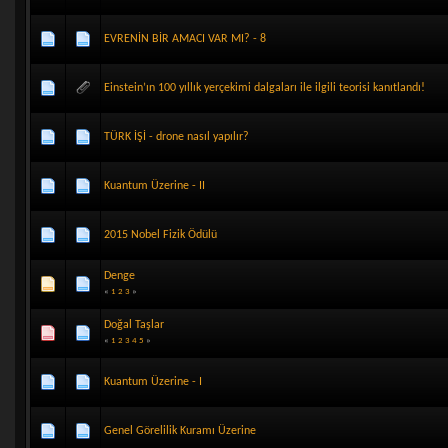
EVRENİN BİR AMACI VAR MI? - 8
Einstein’ın 100 yıllık yerçekimi dalgaları ile ilgili teorisi kanıtlandı!
TÜRK İŞİ - drone nasıl yapılır?
Kuantum Üzerine - II
2015 Nobel Fizik Ödülü
Denge
«
1
2
3
»
Doğal Taşlar
«
1
2
3
4
5
»
Kuantum Üzerine - I
Genel Görelilik Kuramı Üzerine