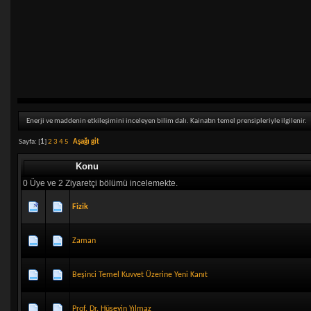
Enerji ve maddenin etkileşimini inceleyen bilim dalı. Kainatın temel prensipleriyle ilgilenir.
Sayfa: [
1
]
2
3
4
5
Aşağı git
Konu
0 Üye ve 2 Ziyaretçi bölümü incelemekte.
Fizik
Zaman
Beşinci Temel Kuvvet Üzerine Yeni Kanıt
Prof. Dr. Hüseyin Yılmaz