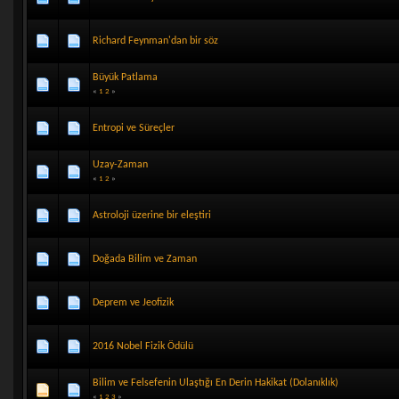
Richard Feynman'dan bir söz
Büyük Patlama
«
1
2
»
Entropi ve Süreçler
Uzay-Zaman
«
1
2
»
Astroloji üzerine bir eleştiri
Doğada Bilim ve Zaman
Deprem ve Jeofizik
2016 Nobel Fizik Ödülü
Bilim ve Felsefenin Ulaştığı En Derin Hakikat (Dolanıklık)
«
1
2
3
»