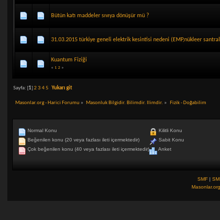
Bütün katı maddeler sıvıya dönüşür mü ?
31.03.2015 türkiye geneli elektrik kesintisi nedeni (EMP,nükleer santral 
Kuantum Fiziği
«
1
2
»
Sayfa: [
1
]
2
3
4
5
Yukarı git
Masonlar.org - Harici Forumu
»
Masonluk Bilgidir. Bilimdir. Ilimdir.
»
Fizik - Doğabilim
Normal Konu
Kilitli Konu
Beğenilen konu (20 veya fazlası ileti içermektedir)
Sabit Konu
Çok beğenilen konu (40 veya fazlası ileti içermektedir)
Anket
SMF
|
SM
Masonlar.or