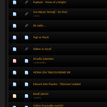
Raphael - Vision of a Knight -
Son Akşam Yemeği - Da Vinci
«
1
2
»
Bir tablo ...
Yogi ve Mucit
Doktor vs Azrail
Arcadia Çobanları
«
1
2
3
4
5
6
»
MONA LİSA TABLOSUNDAKİ SIR
Edward John Poynter - Ölümüne Sadakat
Kendi işlerim
«
1
2
3
»
Gülten İmamoğlu eserleri