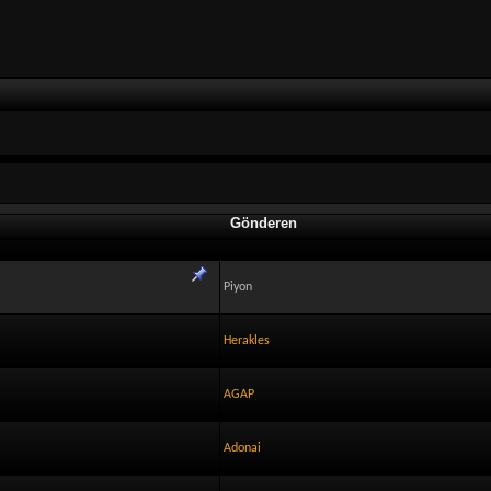
Gönderen
Piyon
Herakles
AGAP
Adonai