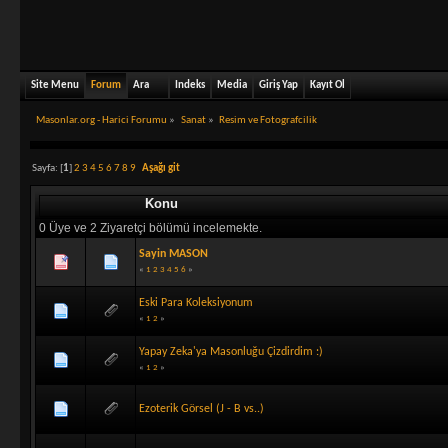
Site Menu
Forum
Ara
Indeks
Media
Giriş Yap
Kayıt Ol
Masonlar.org - Harici Forumu
»
Sanat
»
Resim ve Fotografcilik
Sayfa: [
1
]
2
3
4
5
6
7
8
9
Aşağı git
Konu
0 Üye ve 2 Ziyaretçi bölümü incelemekte.
Sayin MASON
«
1
2
3
4
5
6
»
Eski Para Koleksiyonum
«
1
2
»
Yapay Zeka'ya Masonluğu Çizdirdim :)
«
1
2
»
Ezoterik Görsel (J - B vs..)