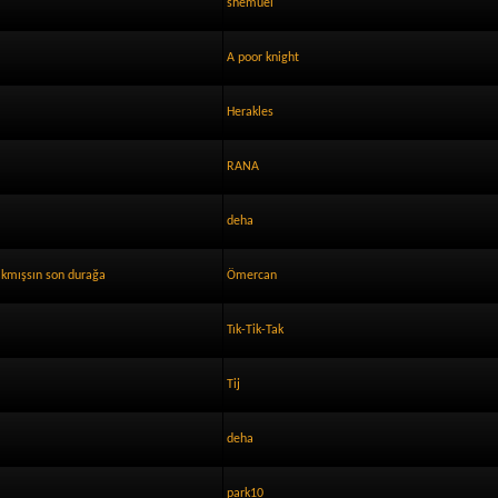
shemuel
A poor knight
Herakles
RANA
deha
akmışsın son durağa
Ömercan
Tık-Tik-Tak
Tij
deha
park10