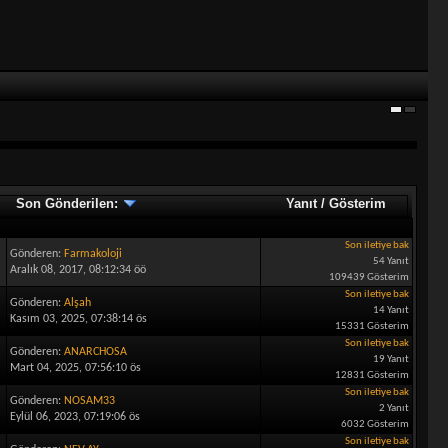
Son Gönderilen:
Yanıt
/
Gösterim
Son iletiye bak
Gönderen:
Farmakoloji
54 Yanıt
Aralık 08, 2017, 08:12:34 öö
109439 Gösterim
Son iletiye bak
Gönderen:
Alşah
14 Yanıt
Kasım 03, 2025, 07:38:14 ös
15331 Gösterim
Son iletiye bak
Gönderen:
ANARCHOSA
19 Yanıt
Mart 04, 2025, 07:56:10 ös
12831 Gösterim
Son iletiye bak
Gönderen:
NOSAM33
2 Yanıt
Eylül 06, 2023, 07:19:06 ös
6032 Gösterim
Son iletiye bak