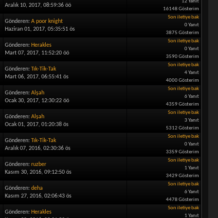
12 Yanıt
Aralık 10, 2017, 08:59:36 öö
16148 Gösterim
Son iletiye bak
Gönderen:
A poor knight
0 Yanıt
Haziran 01, 2017, 05:35:51 ös
3875 Gösterim
Son iletiye bak
Gönderen:
Herakles
0 Yanıt
Mart 07, 2017, 11:52:20 öö
3590 Gösterim
Son iletiye bak
Gönderen:
Tık-Tik-Tak
4 Yanıt
Mart 06, 2017, 06:55:41 ös
4000 Gösterim
Son iletiye bak
Gönderen:
Alşah
6 Yanıt
Ocak 30, 2017, 12:30:22 öö
4359 Gösterim
Son iletiye bak
Gönderen:
Alşah
3 Yanıt
Ocak 01, 2017, 01:20:38 ös
5312 Gösterim
Son iletiye bak
Gönderen:
Tık-Tik-Tak
0 Yanıt
Aralık 07, 2016, 02:30:36 ös
3359 Gösterim
Son iletiye bak
Gönderen:
ruzber
1 Yanıt
Kasım 30, 2016, 09:12:50 ös
3429 Gösterim
Son iletiye bak
Gönderen:
deha
6 Yanıt
Kasım 27, 2016, 02:06:43 ös
4478 Gösterim
Son iletiye bak
Gönderen:
Herakles
1 Yanıt