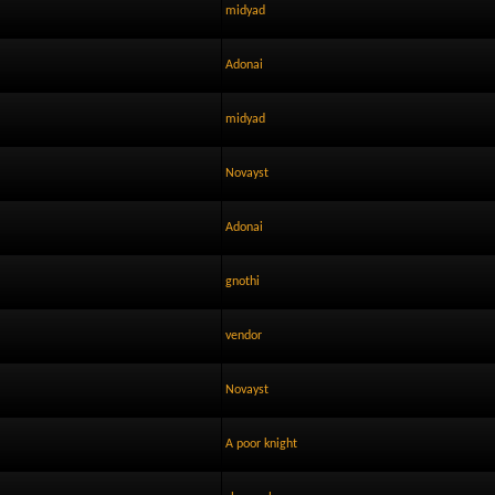
midyad
Adonai
midyad
Novayst
Adonai
gnothi
vendor
Novayst
A poor knight