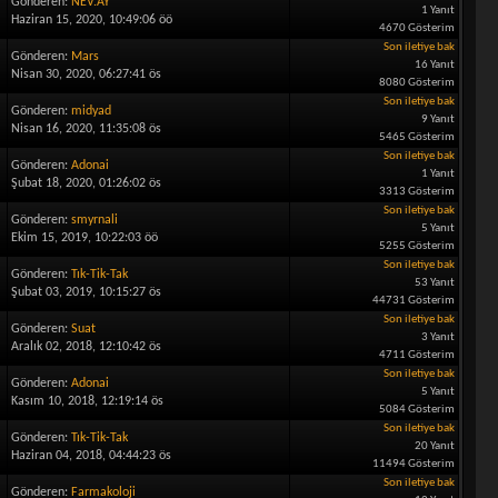
Gönderen:
NEV.AY
1 Yanıt
Haziran 15, 2020, 10:49:06 öö
4670 Gösterim
Son iletiye bak
Gönderen:
Mars
16 Yanıt
Nisan 30, 2020, 06:27:41 ös
8080 Gösterim
Son iletiye bak
Gönderen:
midyad
9 Yanıt
Nisan 16, 2020, 11:35:08 ös
5465 Gösterim
Son iletiye bak
Gönderen:
Adonai
1 Yanıt
Şubat 18, 2020, 01:26:02 ös
3313 Gösterim
Son iletiye bak
Gönderen:
smyrnali
5 Yanıt
Ekim 15, 2019, 10:22:03 öö
5255 Gösterim
Son iletiye bak
Gönderen:
Tık-Tik-Tak
53 Yanıt
Şubat 03, 2019, 10:15:27 ös
44731 Gösterim
Son iletiye bak
Gönderen:
Suat
3 Yanıt
Aralık 02, 2018, 12:10:42 ös
4711 Gösterim
Son iletiye bak
Gönderen:
Adonai
5 Yanıt
Kasım 10, 2018, 12:19:14 ös
5084 Gösterim
Son iletiye bak
Gönderen:
Tık-Tik-Tak
20 Yanıt
Haziran 04, 2018, 04:44:23 ös
11494 Gösterim
Son iletiye bak
Gönderen:
Farmakoloji