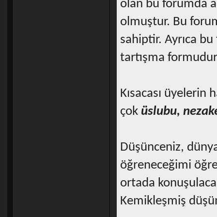
olan bu forumda a
olmuştur. Bu foru
sahiptir. Ayrıca bu
tartışma formudur
Kısacası üyelerin
çok
üslubu, nezake
Düşünceniz, dünya
öğreneceğimi öğren
ortada konuşulacak
Kemikleşmiş düşünc