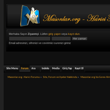
Merhaba Sayın
Ziyaretçi
. Lütfen
giriş yapın
veya
kayıt olun
.
Email adresinizi, sifrenizi ve cevirimici surenizi giriniz
Site Menu
Forum
Ara
Indeks
Media
Giriş Yap
Kayıt Ol
Masonlar.org - Harici Forumu
»
Site, Forum ve Uyeler Hakkinda
»
Masonlar.org`da Gorev Alm