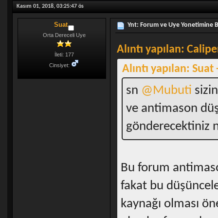
Kasım 01, 2018, 03:25:47 ös
Suat
Ynt: Forum ve Uye Yonetimine 
Orta Dereceli Uye
Alıntı yapılan: Calip
İleti: 177
Cinsiyet:
Alıntı yapılan: Suat
sn
@Mubuti
sizin
ve antimason düşün
gönderecektiniz 
Bu forum antimason
fakat bu düşünceler
kaynağı olması öne