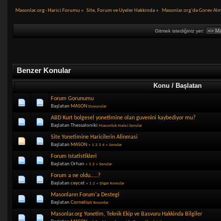
Masonlar.org - Harici Forumu
»
Site, Forum ve Uyeler Hakkinda
»
Masonlar.org`da Gorev Alm
Gitmek istediğiniz yer:
Benzer Konular
Konu / Başlatan
Forum Gorunumu
Başlatan
MASON
Duyurular
ABD Kurt bolgesel yonetimine olan guvenini kaybediyor mu?
Başlatan Thessaloniki
Masonluk Harici Sorular
Site Yonetimine Haricilerin Alinmasi
Başlatan
MASON
«
1
2
3
4
»
Sorular
Forum Istatistikleri
Başlatan Orhan
«
1
2
»
Sorular
Forum a ne oldu.....?
Başlatan
ceycet
«
1
2
»
Diger Konular
Masonların Forum'a Destegi
Başlatan
Cornelius
Yorumlar
Masonlar.org Yonetim, Teknik Ekip ve Basvuru Hakkinda Bilgiler