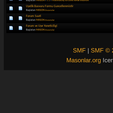
Başlatan
MASON
«
1
2
»
Masonlar.org`da Gorev Almak Istiyorum
Uyelik Basvuru Formu Guncellenmistir
Başlatan
MASON
Duyurular
Forum Saati
Başlatan
MASON
Duyurular
Forum ve Uye Yoneticiligi
Başlatan
MASON
Duyurular
SMF
|
SMF © 
Masonlar.org
Icer