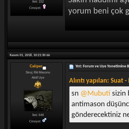
Sakın haddimi aş
İleti: 152
Cinsiyet:
yorum beni çok 
Kasım 01, 2018, 10:21:30 öö
Caliper
Ynt: Forum ve Uye Yonetimine 
Skoç Riti Masonu
Aktif Uye
Alıntı yapılan: Suat 
sn
@Mubuti
sizin 
antimason düşüncele
gönderecektiniz n
İleti: 648
Cinsiyet: