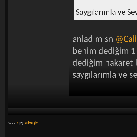
Saygılarımla ve Se
anladım sn
@Cali
benim dediğim 1 d
dediğim hakaret b
saygılarımla ve s
Sayfa:
1
[
2
]
Yukarı git