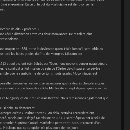
 l'âme elle-même. En cela, le but du Martinisme est de favoriser le
net.
nombre de dits « profanes ».
une réelle distinction entre ces deux mouvances. De manière plus
 prosélytisme.
c-maçon en 1888, et ne le deviendra qu’en 1900, lorsqu’il sera Initié au
 plus tard les hauts grades du Rite de Memphis-Misraïm par
 1913 et qui avaient été rédigés par Téder, nous pouvons penser qu’au départ,
er, le candidat à l’Admission au sein de l’Ordre devait passer un sévère
 semble que le symbolisme de certains hauts grades Maçonniques eut
verselle, auxquelles viennent se superposer quatre degrés chevaleresques,
eusement aucune trace de ce Rite Martiniste en sept degrés, que ce soit au
et Allégoriques du Rite Ecossais Rectifié. Nous remarquons également que
ue, si riche au demeurant.
Accepté qu’est « Maître Secret ». Au delà, certains accorederaient
té, tandis que le degré Martiniste de « S.I. » serait équivalent à celui de
out premier Suprême Conseil Martiniste permettait, sous le couvert d’un
 Précisons que cette option n’a plus cours de nos jours.