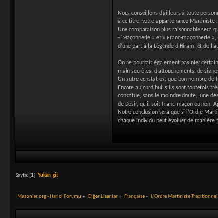
Nous conseillons d’ailleurs à toute person
à ce titre, votre appartenance Martiniste
Une comparaison plus raisonnable sera que
« Maçonnerie » et « Franc-maçonnerie », c
d’une part à la Légende d’Hiram, et de l’
On ne pourrait également pas nier certai
main secrètes, d’attouchements, de sign
Un autre constat est que bon nombre de Fr
Encore aujourd’hui, s’ils sont toutefois 
constitue, sans le moindre doute, une de
de Désir, qu’il soit Franc-maçon ou non. A
Notre conclusion sera que si l’Ordre Marti
chaque individu peut évoluer de manière t
Sayfa: [
1
]
Yukarı git
Masonlar.org - Harici Forumu
»
Diğer Lisanlar
»
Française
»
L'Ordre Martiniste Traditionne