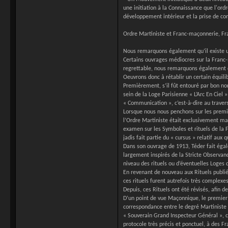
une initiation à la Connaissance que l'ord
développement intérieur et la prise de con
Ordre Martiniste et Franc-maçonnerie, F
Nous remarquons également qu’il existe un
Certains ouvrages médiocres sur la Franc
regrettable, nous remarquons également qu
Oeuvrons donc à rétablir un certain équilib
Premièrement, s’il fût entouré par bon no
sein de la Loge Parisienne « L’Arc En Cie
« Communication », c’est-à-dire au travers 
Lorsque nous nous penchons sur les premier
l’Ordre Martiniste était exclusivement mas
examen sur les Symboles et rituels de la
jadis fait partie du « cursus » relatif aux
Dans son ouvrage de 1913, Téder fait égal
largement inspirés de la Stricte Observan
niveau des rituels ou d’éventuelles Loges q
En revenant de nouveau aux Rituels publ
ces rituels furent autrefois très complex
Depuis, ces Rituels ont été révisés, afin 
D’un point de vue Maçonnique, le premier 
correspondance entre le degré Martiniste d
« Souverain Grand Inspecteur Général », c
protocole très précis et ponctuel, à des 