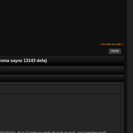
« önceki
sonraki »
YAZDIR
nma sayısı 13143 defa)
e Martiniste. Ainsi d'année en année de mois en mois, tout membre reçoit