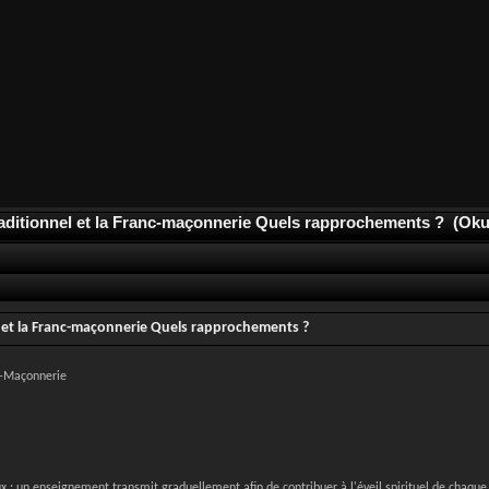
aditionnel et la Franc-maçonnerie Quels rapprochements ? (Oku
l et la Franc-maçonnerie Quels rapprochements ?
nc-Maçonnerie
 : un enseignement transmit graduellement afin de contribuer à l'éveil spirituel de chaqu