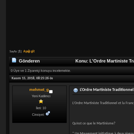
Sayfa: [
1
]
Aşağı git
Gönderen
Konu: L'Ordre Martiniste Tr
0 Üye ve 1 Ziyaretçi konuyu incelemekte.
Kasım 15, 2018, 08:25:26 ös
mehmet_g
L'Ordre Martiniste Traditionne
Yeni Katilimci
L’Ordre Martiniste Traditionnel et la Fra
İleti: 10
Cinsiyet:
Qu’est ce que le Martinisme?
" Un Mouvement initiatique à deux niveaux