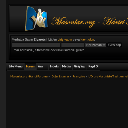
Merhaba Sayın
Ziyaretçi
. Lütfen
giriş yapın
veya
kayıt olun
.
Email adresinizi, sifrenizi ve cevirimici surenizi giriniz
Site Menu
Forum
Ara
Indeks
Media
Giriş Yap
Kayıt Ol
Masonlar.org - Harici Forumu
»
Diğer Lisanlar
»
Française
»
L'Ordre Martiniste Traditionne