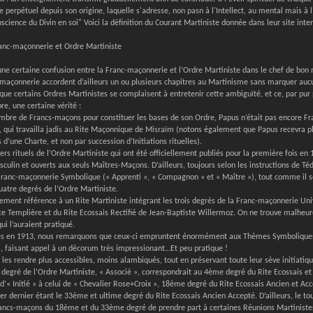
re perpétuel depuis son origine, laquelle s'adresse, non pasn à l'Intellect, au mental mais à
science du Divin en soi" Voici la définition du Courant Martiniste donnée dans leur site inter
ranc-maçonnerie et Ordre Martiniste
e certaine confusion entre la Franc-maçonnerie et l’Ordre Martiniste dans le chef de bon 
-maçonnerie accordent d’ailleurs un ou plusieurs chapitres au Martinisme sans marquer auc
e certains Ordres Martinistes se complaisent à entretenir cette ambiguïté, et ce, par pur
re, une certaine vérité :
mbre de Francs-maçons pour constituer les bases de son Ordre, Papus n’était pas encore Fran
l », qui travailla jadis au Rite Maçonnique de Misraïm (notons également que Papus recevra
d’une Charte, et non par succession d’Initiations rituelles).
s rituels de l’Ordre Martiniste qui ont été officiellement publiés pour la première fois en
culin et ouverts aux seuls Maîtres-Maçons. D’ailleurs, toujours selon les instructions de Téd
 Franc-maçonnerie Symbolique (« Apprenti », « Compagnon » et « Maître »), tout comme il
 quatre degrés de l’Ordre Martiniste.
ement référence à un Rite Martiniste intégrant les trois degrés de la Franc-maçonnerie Uni
ce Templière et du Rite Ecossais Rectifié de Jean-Baptiste Willermoz. On ne trouve malheur
ui l’auraient pratiqué.
iés en 1913, nous remarquons que ceux-ci empruntent énormément aux Thèmes Symboliques 
es, faisant appel à un décorum très impressionant…Et peu pratique !
de les rendre plus accessibles, moins alambiqués, tout en préservant toute leur sève initiatiq
degré de l’Ordre Martiniste, « Associé », correspondrait au 4ème degré du Rite Ecossais et 
’« Initié » à celui de « Chevalier Rose+Croix », 18ème degré du Rite Ecossais Ancien et Accep
er dernier étant le 33ème et ultime degré du Rite Ecossais Ancien Accepté. D’ailleurs, le t
Francs-maçons du 18ème et du 33ème degré de prendre part à certaines Réunions Martinistes.