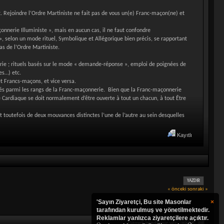
t. Rejoindre l’Ordre Martiniste ne fait pas de vous un(e) Franc-maçon(ne) et
nnerie Illuministe », mais en aucun cas, il ne faut confondre
 selon un mode rituel, Symbolique et Allégorique bien précis, se rapportant
as de l’Ordre Martiniste.
ie ; rituels basés sur le mode « demande-réponse », emploi de poignées de
es…) etc.
t Francs-maçons, et vice versa.
rutés parmi les rangs de la Franc-maçonnerie. Bien que la Franc-maçonnerie
Cardiaque se doit normalement d’être ouverte à tout un chacun, à tout Être
t toutefois de deux mouvances distinctes l’une de l’autre au sein desquelles
Kayıtlı
YAZDIR
« önceki
sonraki »
'Sayın Ziyaretçi, Bu site Masonlar
×
tarafından kurulmuş ve yönetilmektedir.
Reklamlar yanlızca ziyaretçilere açıktır.
Gitmek istediğiniz yer: