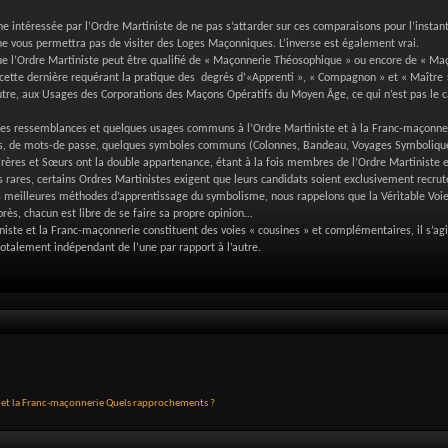
ne intéressée par l’Ordre Martiniste de ne pas s’attarder sur ces comparaisons pour l’instan
 ne vous permettra pas de visiter des Loges Maçonniques. L’inverse est également vrai.
 l’Ordre Martiniste peut être qualifié de « Maçonnerie Théosophique » ou encore de « Maço
ette dernière requérant la pratique des degrés d’«Apprenti », « Compagnon » et « Maître »,
autre, aux Usages des Corporations des Maçons Opératifs du Moyen Âge, ce qui n’est pas le c
nes ressemblances et quelques usages communs à l’Ordre Martiniste et à la Franc-maçonner
es, de mots-de passe, quelques symboles communs (Colonnes, Bandeau, Voyages Symboliqu
ères et Sœurs ont la double appartenance, étant à la fois membres de l’Ordre Martiniste e
très rares, certains Ordres Martinistes exigent que leurs candidats soient exclusivement rec
s meilleures méthodes d’apprentissage du symbolisme, nous rappelons que la Véritable Voie 
près, chacun est libre de se faire sa propre opinion…
niste et la Franc-maçonnerie constituent des voies « cousines » et complémentaires, il s’agi
otalement indépendant de l’une par rapport à l’autre.
l et la Franc-maçonnerie Quels rapprochements ?