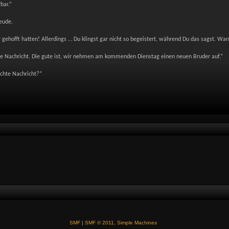
bar.“
reude.
gehofft hatten! Allerdings … Du klingst gar nicht so begeistert, während Du das sagst. Wa
te Nachricht. Die gute ist, wir nehmen am kommenden Dienstag einen neuen Bruder auf.“
chte Nachricht?“
SMF
|
SMF © 2011
,
Simple Machines