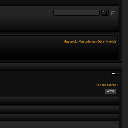
Masonluk, Masonlardan Öğrenilmelidir
« önceki
sonraki »
YAZDIR