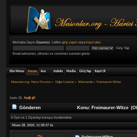
Merhaba Sayın
Ziyaretçi
. Lütfen
giriş yapın
veya
kayıt olun
.
Email adresinizi, sifrenizi ve cevirimici surenizi giriniz
Site Menu
Forum
Ara
Indeks
Media
Giriş Yap
Kayıt Ol
Masonlar.org - Harici Forumu
»
Diğer Lisanlar
»
Allemande
»
Freimaurer-Witze
Sayfa: [
1
]
Aşağı git
Gönderen
Konu: Freimaurer-Witze (Ok
0 Üye ve 1 Ziyaretçi konuyu incelemekte.
Nisan 28, 2020, 11:36:37 ös
Tij