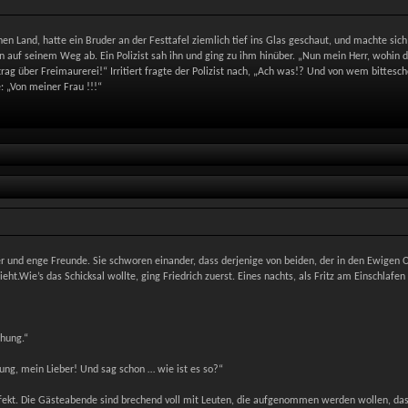
rnen Land, hatte ein Bruder an der Festtafel ziemlich tief ins Glas geschaut, und machte s
n auf seinem Weg ab. Ein Polizist sah ihn und ging zu ihm hinüber. „Nun mein Herr, wohin 
trag über Freimaurerei!“ Irritiert fragte der Polizist nach, „Ach was!? Und von wem bitte
: „Von meiner Frau !!!“
r und enge Freunde. Sie schworen einander, dass derjenige von beiden, der in den Ewigen O
ht.Wie’s das Schicksal wollte, ging Friedrich zuerst. Eines nachts, als Fritz am Einschlafen
chung.“
ung, mein Lieber! Und sag schon … wie ist es so?“
erfekt. Die Gästeabende sind brechend voll mit Leuten, die aufgenommen werden wollen, das