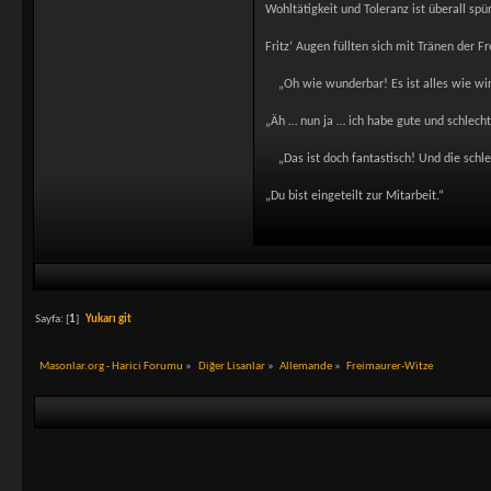
Wohltätigkeit und Toleranz ist überall spür
Fritz‘ Augen füllten sich mit Tränen der F
„Oh wie wunderbar! Es ist alles wie wir 
„Äh … nun ja … ich habe gute und schlech
„Das ist doch fantastisch! Und die schle
„Du bist eingeteilt zur Mitarbeit.“
Sayfa: [
1
]
Yukarı git
Masonlar.org - Harici Forumu
»
Diğer Lisanlar
»
Allemande
»
Freimaurer-Witze