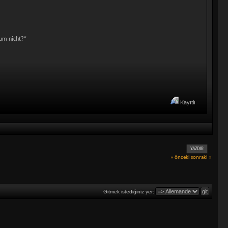
rum nicht?“
Kayıtlı
YAZDIR
« önceki
sonraki »
Gitmek istediğiniz yer: