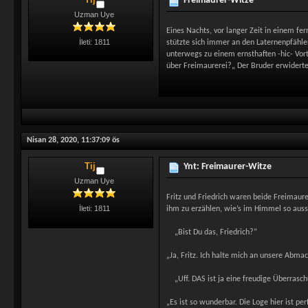
Freimaurer-Witze
Uzman Uye
Eines Nachts, vor langer Zeit in einem fe
İleti: 1811
stützte sich immer an den Laternenpfähle
unterwegs zu einem ernsthaften -hic- Vor
über Freimaurerei?„ Der Bruder erwiderte
Nisan 28, 2020, 11:37:09 ös
Tij
Ynt: Freimaurer-Witze
Uzman Uye
Fritz und Friedrich waren beide Freimaure
İleti: 1811
ihm zu erzählen, wie’s im Himmel so aussie
„Bist Du das, Friedrich?“
„Ja, Fritz. Ich halte mich an unsere Abma
„Uff. DAS ist ja eine freudige Überrasch
„Es ist so wunderbar. Die Loge hier ist p