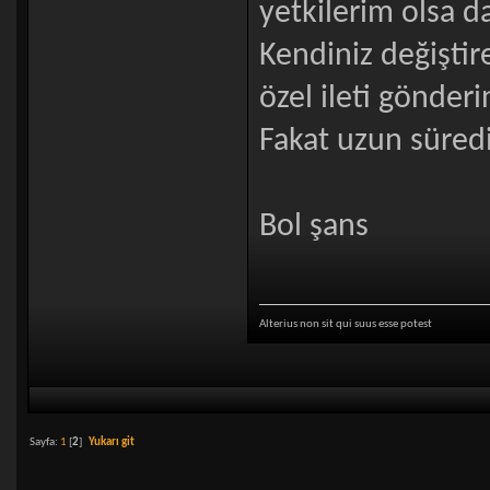
yetkilerim olsa d
Kendiniz değiştir
özel ileti gönder
Fakat uzun süred
Bol şans
Alterius non sit qui suus esse potest
Sayfa:
1
[
2
]
Yukarı git