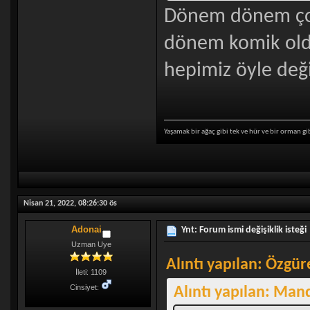
Dönem dönem çok
dönem komik ol
hepimiz öyle deği
Yaşamak bir ağaç gibi tek ve hür ve bir orman gi
Nisan 21, 2022, 08:26:30 ös
Adonai
Ynt: Forum ismi değişiklik isteği
Uzman Uye
Alıntı yapılan: Özgür
İleti: 1109
Cinsiyet:
Alıntı yapılan: Mand