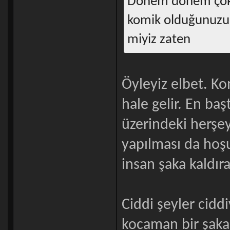
Dönem dönem çok 
komik olduğunuzu 
miyiz zaten
Öyleyiz elbet. K
hale gelir. En b
üzerindeki herşey
yapılması da hoşu
insan şaka kaldı
Ciddi şeyler cidd
kocaman bir şaka