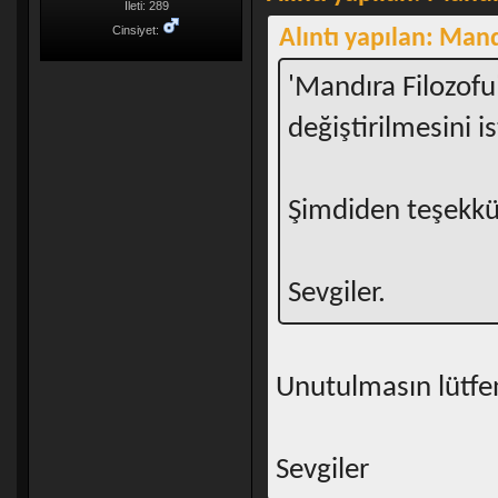
İleti: 289
Cinsiyet:
Alıntı yapılan: Mand
'Mandıra Filozofu
değiştirilmesini 
Şimdiden teşekkür
Sevgiler.
Unutulmasın lütfe
Sevgiler