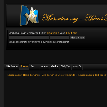
Merhaba Sayın
Ziyaretçi
. Lütfen
giriş yapın
veya
kayıt olun
.
Email adresinizi, sifrenizi ve cevirimici surenizi giriniz
Site Menu
Forum
Ara
Indeks
Media
Giriş Yap
Kayıt Ol
Masonlar.org - Harici Forumu
»
Site, Forum ve Uyeler Hakkinda
»
Masonlar.org`a Teklifler ve