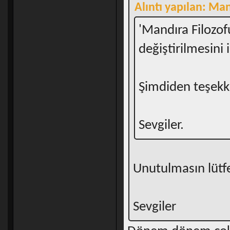
Alıntı yapılan: Man
'Mandıra Filozof
değiştirilmesini
Şimdiden teşekkü
Sevgiler.
Unutulmasın lütf
Sevgiler