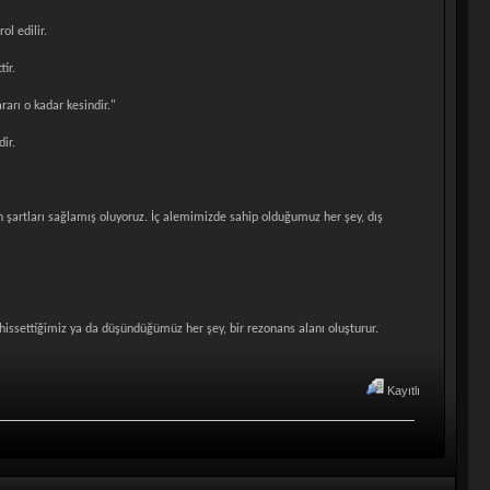
ol edilir.
ir.
arı o kadar kesindir."
ir.
un şartları sağlamış oluyoruz. İç alemimizde sahip olduğumuz her şey, dış
hissettiğimiz ya da düşündüğümüz her şey, bir rezonans alanı oluşturur.
Kayıtlı