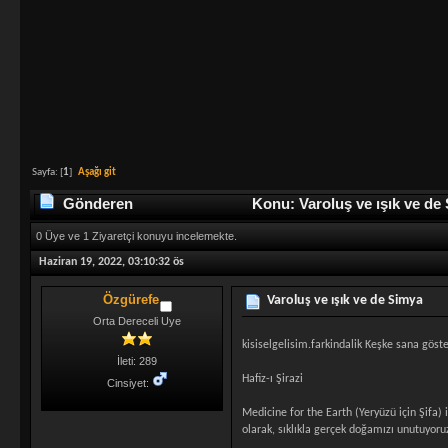
Sayfa: [
1
]
Aşağı git
Gönderen
Konu: Varoluş ve ışık ve de
0 Üye ve 1 Ziyaretçi konuyu incelemekte.
Haziran 19, 2022, 03:10:32 ös
Özgürefe
Varoluş ve ışık ve de Simya
Orta Dereceli Uye
kisiselgelisim.farkindalik Keşke sana göste
İleti: 289
Hafiz-ı Şirazi
Cinsiyet:
Medicine for the Earth (Yeryüzü için Şifa) 
olarak, sıklıkla gerçek doğamızı unutuyoruz