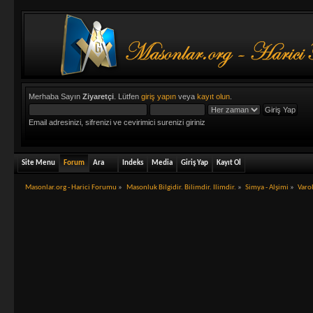
Merhaba Sayın
Ziyaretçi
. Lütfen
giriş yapın
veya
kayıt olun
.
Email adresinizi, sifrenizi ve cevirimici surenizi giriniz
Site Menu
Forum
Ara
Indeks
Media
Giriş Yap
Kayıt Ol
Masonlar.org - Harici Forumu
»
Masonluk Bilgidir. Bilimdir. Ilimdir.
»
Simya - Alşimi
»
Varol