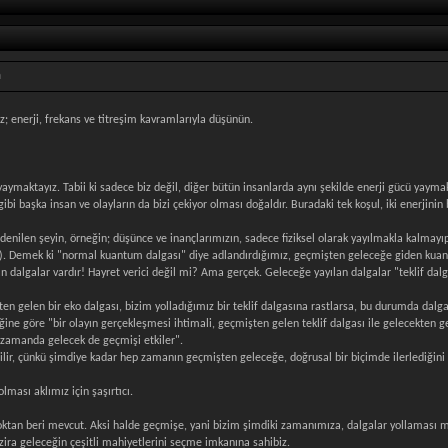
a
z; enerji, frekans ve titreşim kavramlarıyla düşünün.
ymaktayız. Tabii ki sadece biz değil, diğer bütün insanlarda aynı şekilde enerji gücü yaymakta.
ibi başka insan ve olayların da bizi çekiyor olması doğaldır. Buradaki tek koşul, iki enerjinin 
enilen şeyin, örneğin; düşünce ve inançlarımızın, sadece fiziksel olarak yayılmakla kalmayıp
). Demek ki "normal kuantum dalgası" diye adlandırdığımız, geçmişten geleceğe giden kuantu
 dalgalar vardır! Hayret verici değil mi? Ama gerçek. Geleceğe yayılan dalgalar "teklif dalga
kten gelen bir eko dalgası, bizim yolladığımız bir teklif dalgasına rastlarsa, bu durumda dalga
iğine göre "bir olayın gerçekleşmesi ihtimali, geçmişten gelen teklif dalgası ile gelecekten
ı zamanda gelecek de geçmişi etkiler".
ilir, çünkü şimdiye kadar hep zamanın geçmişten geleceğe, doğrusal bir biçimde ilerlediğin
ası aklımız için şaşırtıcı.
 çoktan beri mevcut. Aksi halde geçmişe, yani bizim şimdiki zamanımıza, dalgalar yollaması
zira geleceğin çeşitli mahiyetlerini seçme imkanına sahibiz.