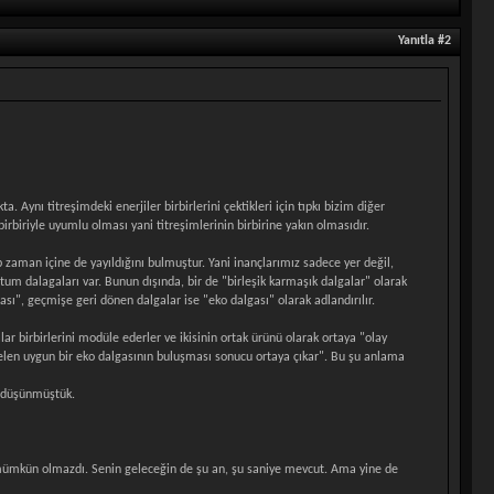
Yanıtla #2
 Aynı titreşimdeki enerjiler birbirlerini çektikleri için tıpkı bizim diğer
birbiriyle uyumlu olması yani titreşimlerinin birbirine yakın olmasıdır.
 zaman içine de yayıldığını bulmuştur. Yani inançlarımız sadece yer değil,
m dalagaları var. Bunun dışında, bir de "birleşik karmaşık dalgalar" olarak
sı", geçmişe geri dönen dalgalar ise "eko dalgası" olarak adlandırılır.
lar birbirlerini modüle ederler ve ikisinin ortak ürünü olarak ortaya "olay
 gelen uygun bir eko dalgasının buluşması sonucu ortaya çıkar". Bu şu anlama
i düşünmüştük.
 mümkün olmazdı. Senin geleceğin de şu an, şu saniye mevcut. Ama yine de