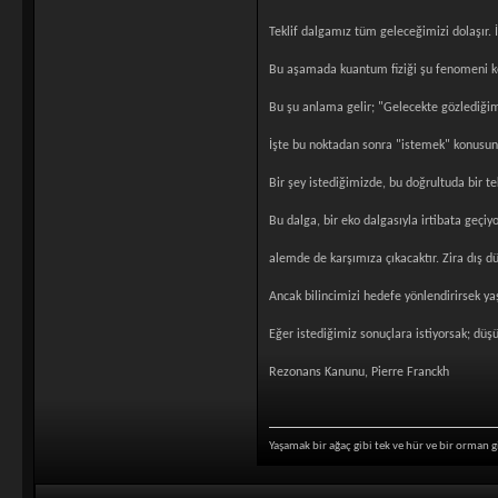
Teklif dalgamız tüm geleceğimizi dolaşır. İst
Bu aşamada kuantum fiziği şu fenomeni keş
Bu şu anlama gelir; "Gelecekte gözlediğim
İşte bu noktadan sonra "istemek" konusuna
Bir şey istediğimizde, bu doğrultuda bir tek
Bu dalga, bir eko dalgasıyla irtibata geçi
alemde de karşımıza çıkacaktır. Zira dış d
Ancak bilincimizi hedefe yönlendirirsek ya
Eğer istediğimiz sonuçlara istiyorsak; düş
Rezonans Kanunu, Pierre Franckh
Yaşamak bir ağaç gibi tek ve hür ve bir orman g