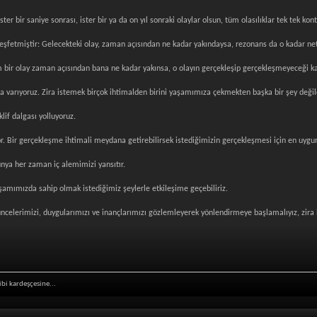
er bir saniye sonrası, ister bir ya da on yıl sonraki olaylar olsun, tüm olasılıklar tek tek kontr
fetmiştir: Gelecekteki olay, zaman açısından ne kadar yakındaysa, rezonans da o kadar nett
 bir olay zaman açısından bana ne kadar yakınsa, o olayın gerçekleşip gerçekleşmeyeceği kar
 varıyoruz. Zira istemek birçok ihtimalden birini yaşamımıza çekmekten başka bir şey değild
lif dalgası yolluyoruz.
yor. Bir gerçekleşme ihtimali meydana getirebilirsek istediğimizin gerçekleşmesi için en uyg
ünya her zaman iç alemimizi yansıtır.
şamımızda sahip olmak istediğimiz şeylerle etkileşime geçebiliriz.
üncelerimizi, duygularımızı ve inançlarımızı gözlemleyerek yönlendirmeye başlamalıyız, zira 
ibi kardeşçesine...