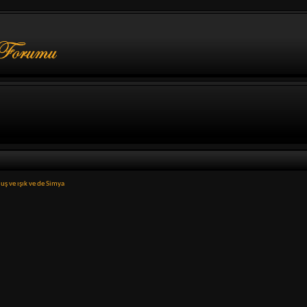
uş ve ışık ve de Simya