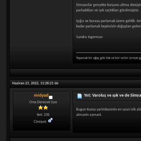
Simyacılar gerçekte kurşunu altına dönüştür
parladıkları ve ışık saçtıkları görülmüştür.
Işığız ve buraya parlamak üzere geldik. A
kadar parlamak hepimizin doğuştan gelen 
Sandra Ingerman
Yaşamak bir ağaç gibi tek ve hür ve bir orman g
Haziran 21, 2022, 11:26:21 öö
midyad
Ynt: Varoluş ve ışık ve de Simy
Orta Dereceli Uye
Bugun Kuzey yarimkurenin en uzun isik aldi
İleti: 235
almanin zamani.
Cinsiyet: