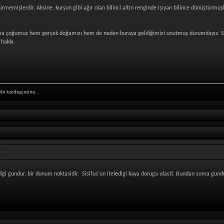
memişlerdir. Aksine, kurşun gibi ağır olan bilinci altın renginde işıyan bilince dönüştürmüşl
ma çoğumuz hem gerçek doğamızı hem de neden buraya geldiğimizi unutmuş durumdayız. Sevgi 
hakkı.
ibi kardeşçesine...
a
gi gundur, bir donum noktasidir. Sisifus'un iteledigi kaya doruga ulasti. Bundan sonra gundu