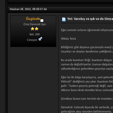
Haziran 28, 2022, 08:28:57 öö
Özgürefe
Ynt: Varoluş ve ışık ve de Simy
Orta Dereceli Uye
Eğer evrenin sırlarını öğrenmek istiyorsanı
İleti: 289
Nikola Tesla
Cinsiyet:
Bildiğimiz gibi düşünce gücümüzle enerji ya
insanları ve olayları kendimize çektiğimiz g
Bu arada kuantum fiziği, kuantum dalgası d
zaman da değiştiriyorlar (zaman dalgaları
adlandırdığımız gelecekten geçmişe yayılan
Eğer bu iki dalga karşılaşırsa, yani gelece
ihtimali" dediğimiz şey çıkar. Kuantum fiz
gelir: "Sadece geçmiş geleceği değil, ayn
Aklımız bunu idrak etmekte biraz zorlanab
Şimdiyse bunun tam tersinin de mümkün olm
Demek ki: Gelecek dışarıda bir yerlerde,
geleceğinin akışı önceden belirlenmemiş, 