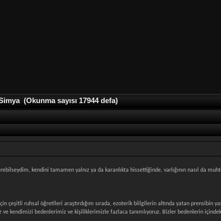
 Simya (Okunma sayısı 17944 defa)
rebilseydim, kendini tamamen yalnız ya da karanlıkta hissettiğinde, varlığının nasıl da muhte
için çeşitli ruhsal öğretileri araştırdığım sırada, ezoterik biilgilerin altında yatan prensibi
 ve kendimizi bedenlerimiz ve kişiliklerimizle fazlaca tanımlıyoruz. Bizler bedenlerin içindeki