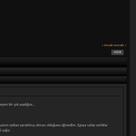
« önceki
sonraki »
YAZDIR
şem bir ışık yaydığını...
n yaşamın ışıktan yaratılmış olması olduğunu öğrendim. Egoya sahip varlıklar
 ışığız.