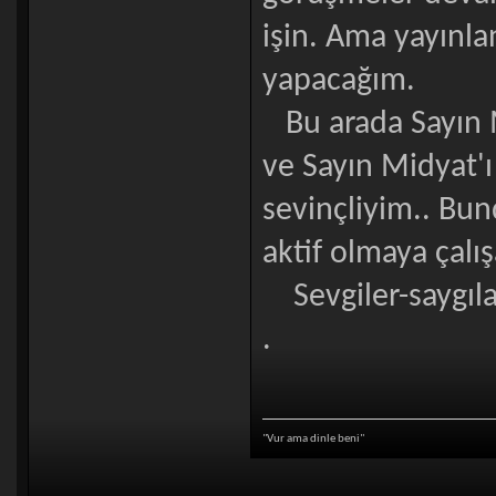
işin. Ama yayınla
yapacağım.
Bu arada Sayın 
ve Sayın Midyat'ı
sevinçliyim.. Bu
aktif olmaya çalı
Sevgiler-saygıla
.
"Vur ama dinle beni"