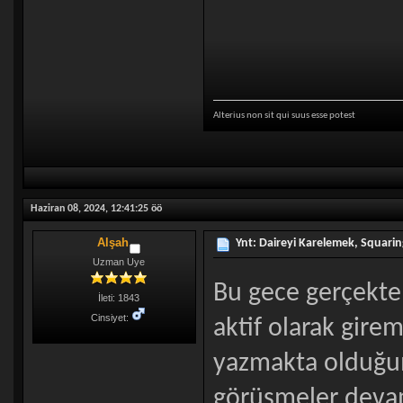
Alterius non sit qui suus esse potest
Haziran 08, 2024, 12:41:25 öö
Alşah
Ynt: Daireyi Karelemek, Squaring
Uzman Uye
Bu gece gerçekt
İleti: 1843
Cinsiyet:
aktif olarak gire
yazmakta olduğum 
görüşmeler devam 