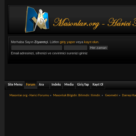
Merhaba Sayın
Ziyaretçi
. Lütfen
giriş yapın
veya
kayıt olun
.
Email adresinizi, sifrenizi ve cevirimici surenizi giriniz
Site Menu
Forum
Ara
Indeks
Media
Giriş Yap
Kayıt Ol
Masonlar.org - Harici Forumu
»
Masonluk Bilgidir. Bilimdir. Ilimdir.
»
Geometri
»
Daireyi Ka