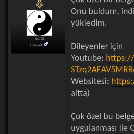
Çok özel bir belg
Onu buldum, indi
yükledim.
İleti: 31
Dileyenler için
Cinsiyet:
Youtube:
https:/
STzq2AEAV5MRR
Websitesi:
https:
altta)
Çok özel bu belg
uygulanması ile Gö