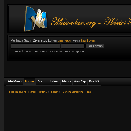
Merhaba Sayın
Ziyaretçi
. Lütfen
giriş yapın
veya
kayıt olun
.
Email adresinizi, sifrenizi ve cevirimici surenizi giriniz
Site Menu
Forum
Ara
Indeks
Media
Giriş Yap
Kayıt Ol
Masonlar.org - Harici Forumu
»
Sanat
»
Benim Siirlerim
»
Taş