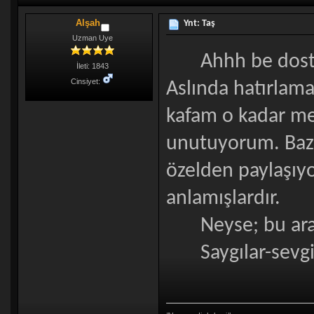
Alşah
Ynt: Taş
Uzman Uye
Ahhh be dostum,
İleti: 1843
Cinsiyet:
Aslında hatırlama
kafam o kadar me
unutuyorum. Bazı
özelden paylaşıyo
anlamışlardır.
Neyse; bu arad
Saygılar-sevgil