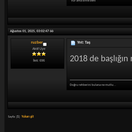
"Vur ama dinle beni"
Ağustos 01, 2025, 03:02:47 öö
ruzber
Ynt: Taş
Aktif Uye
2018 de başlığın
İleti: 696
Doğru rehberini bulana ne mutlu...
Sayfa: [
1
]
Yukarı git