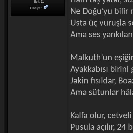
Ham taş yatar, su
İleti: 11
Cinsiyet:
Ne Doğu’yu bilir n
Usta üç vuruşla s
Ama ses yankılan
Malkuth’un eşiğin
Ayakkabısı birini g
Jakin fısıldar, Bo
Ama sütunlar hâl
Kalfa olur, cetveli
Pusula açılır, 24 