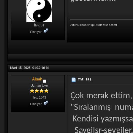
Alterius non sit qui suus esse potest
İleti: 31
Cinsiyet:
Mart 18, 2025, 01:32:16 öö
Alşah
Ynt: Taş
Uzman Uye
Çok merak ettim, b
İleti: 1843
Cinsiyet:
"Sıralanmış numar
Kendisi yazmışsa
Saygilsr-sevgiler