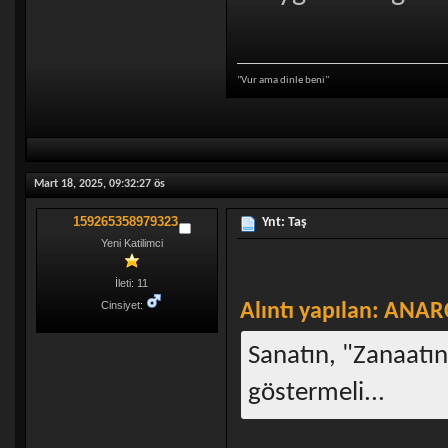
"Vur ama dinle beni"
Mart 18, 2025, 09:32:27 ös
159265358979323
Ynt: Taş
Yeni Katilimci
İleti: 11
Cinsiyet:
Alıntı yapılan: ANAR
Sanatın, "Zanaatı
göstermeli...