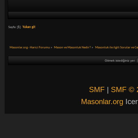
Sayfa: [
1
]
Yukarı git
Masonlar.org - Harici Forumu
»
Mason ve Masonluk Nedir?
»
Masonluk ile ilgili Sorular ve C
Gitmek istediğiniz yer:
SMF
|
SMF © 
Masonlar.org
Icer