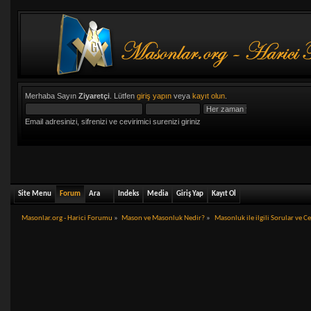
Merhaba Sayın
Ziyaretçi
. Lütfen
giriş yapın
veya
kayıt olun
.
Email adresinizi, sifrenizi ve cevirimici surenizi giriniz
Site Menu
Forum
Ara
Indeks
Media
Giriş Yap
Kayıt Ol
Masonlar.org - Harici Forumu
»
Mason ve Masonluk Nedir?
»
Masonluk ile ilgili Sorular ve C