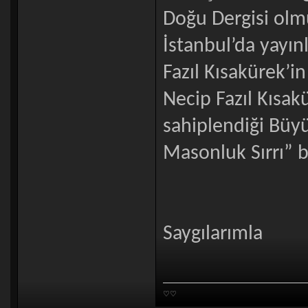
Doğu Dergisi olmu
İstanbul’da yayın
Fazıl Kısakürek’in
Necip Fazıl Kısak
sahiplendiği Büy
Masonluk Sırrı” baş
Saygılarımla
♡♡