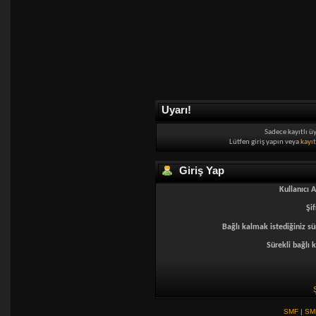
Uyarı!
Sadece kayıtlı ü
Lütfen giriş yapın veya
kayı
Giriş Yap
Kullanıcı A
Şif
Bağlı kalmak istediğiniz sü
Sürekli bağlı k
SMF
|
SM