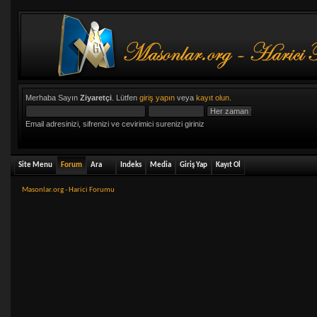
Merhaba Sayın
Ziyaretçi
. Lütfen
giriş yapın
veya
kayıt olun
.
Email adresinizi, sifrenizi ve cevirimici surenizi giriniz
Site Menu
Forum
Ara
Indeks
Media
Giriş Yap
Kayıt Ol
Masonlar.org - Harici Forumu