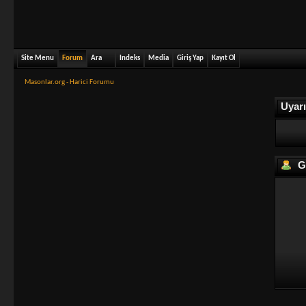
Site Menu
Forum
Ara
Indeks
Media
Giriş Yap
Kayıt Ol
Masonlar.org - Harici Forumu
Uyarı
Gi