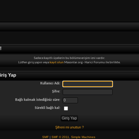
!
Sadece kayıtlı üyelerin bu bölüme erişim izni vardır.
Lütfen giriş yapın veya
kayıt olun
Masonlar.org - Harici Forumu ile birlikte.
riş Yap
Kullanıcı Adı:
Şifre:
Bağlı kalmak istediğiniz süre:
Sürekli bağlı kal:
Şifreni mi unuttun ?
SMF
|
SMF © 2011
,
Simple Machines