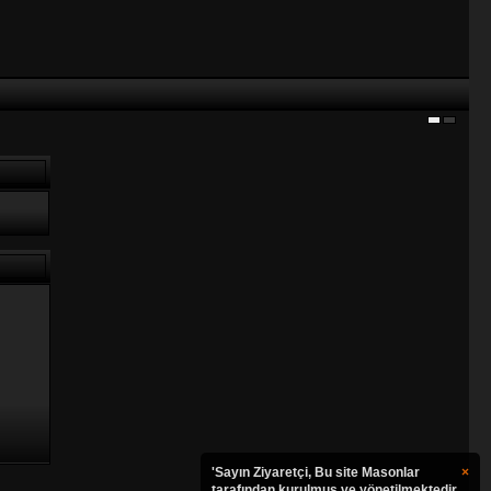
'Sayın Ziyaretçi, Bu site Masonlar
×
tarafından kurulmuş ve yönetilmektedir.