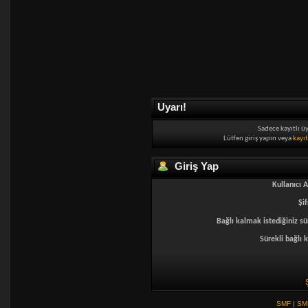
Uyarı!
Sadece kayıtlı ü
Lütfen giriş yapın veya
kayı
Giriş Yap
Kullanıcı A
Şif
Bağlı kalmak istediğiniz sü
Sürekli bağlı k
SMF
|
SM