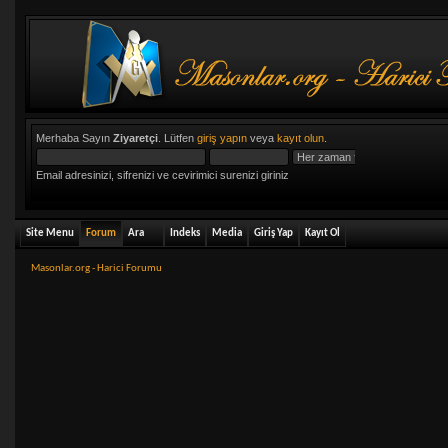
Merhaba Sayın
Ziyaretçi
. Lütfen
giriş yapın
veya
kayıt olun
.
Email adresinizi, sifrenizi ve cevirimici surenizi giriniz
Site Menu
Forum
Ara
Indeks
Media
Giriş Yap
Kayıt Ol
Masonlar.org - Harici Forumu