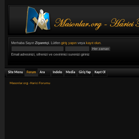
Merhaba Sayın
Ziyaretçi
. Lütfen
giriş yapın
veya
kayıt olun
.
Email adresinizi, sifrenizi ve cevirimici surenizi giriniz
Site Menu
Forum
Ara
Indeks
Media
Giriş Yap
Kayıt Ol
Masonlar.org - Harici Forumu