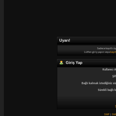
Uyarı!
Sadece kayıtlı ü
Lütfen giriş yapın veya
kayı
Giriş Yap
Kullanıcı A
Şif
Bağlı kalmak istediğiniz sü
Sürekli bağlı k
SMF
|
SM