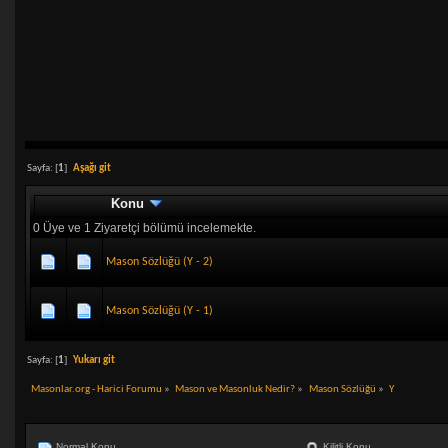
Sayfa: [
1
]
Aşağı git
Konu
0 Üye ve 1 Ziyaretçi bölümü incelemekte.
Mason Sözlüğü (Y - 2)
Mason Sözlüğü (Y - 1)
Sayfa: [
1
]
Yukarı git
Masonlar.org - Harici Forumu
»
Mason ve Masonluk Nedir?
»
Mason Sözlüğü
»
Y
Normal Konu
Kilitli Konu