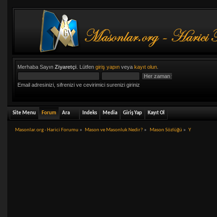
Merhaba Sayın
Ziyaretçi
. Lütfen
giriş yapın
veya
kayıt olun
.
Email adresinizi, sifrenizi ve cevirimici surenizi giriniz
Site Menu
Forum
Ara
Indeks
Media
Giriş Yap
Kayıt Ol
Masonlar.org - Harici Forumu
»
Mason ve Masonluk Nedir?
»
Mason Sözlüğü
»
Y