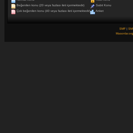
Beğenilen konu (20 veya fazlası ileti içermektedir)
Sabit Konu
Çok beğenilen konu (40 veya fazlası ileti içermektedir)
Anket
SMF
|
SM
Masonlar.or