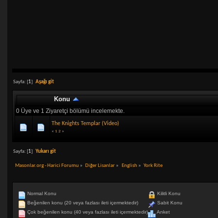
Sayfa: [
1
]
Aşağı git
Konu
0 Üye ve 1 Ziyaretçi bölümü incelemekte.
The Knights Templar (Video)
«
1
2
»
Sayfa: [
1
]
Yukarı git
Masonlar.org - Harici Forumu
»
Diğer Lisanlar
»
English
»
York Rite
Normal Konu
Kilitli Konu
Beğenilen konu (20 veya fazlası ileti içermektedir)
Sabit Konu
Çok beğenilen konu (40 veya fazlası ileti içermektedir)
Anket