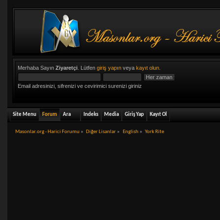
Merhaba Sayın
Ziyaretçi
. Lütfen
giriş yapın
veya
kayıt olun
.
Email adresinizi, sifrenizi ve cevirimici surenizi giriniz
Site Menu
Forum
Ara
Indeks
Media
Giriş Yap
Kayıt Ol
Masonlar.org - Harici Forumu
»
Diğer Lisanlar
»
English
»
York Rite