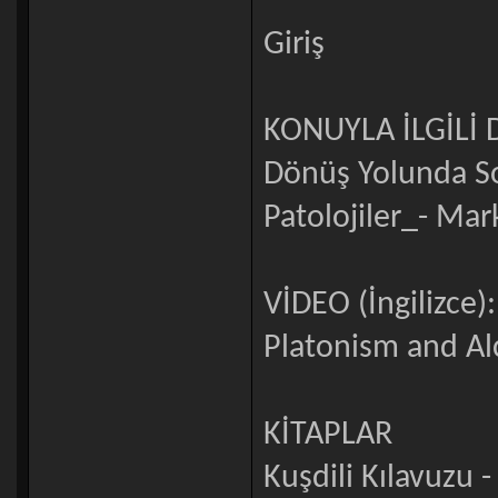
Giriş
KONUYLA İLGİLİ 
Dönüş Yolunda So
Patolojiler_- Mar
VİDEO (İngilizce):
Platonism and A
KİTAPLAR
Kuşdili Kılavuzu 