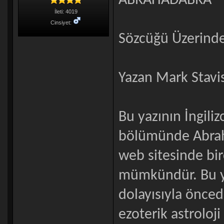
ABRAHADABRA
İleti: 4019
Cinsiyet:
Sözcüğü Üzerind
Yazan Mark Stavis
Bu yazının İngiliz
bölümünde Abrah
web sitesinde bir
mümkündür. Bu yaz
dolayısıyla öncede
ezoterik astroloj