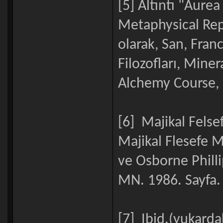
[5] Altıntı "Aur
Metaphysical Repu
olarak, San, Fran
Filozofları, Mine
Alchemy Course, 
[6] Majikal Felse
Majikal Flesefe 
ve Osborne Philli
MN. 1986. Sayfa.
[7] Ibid.(yukarda