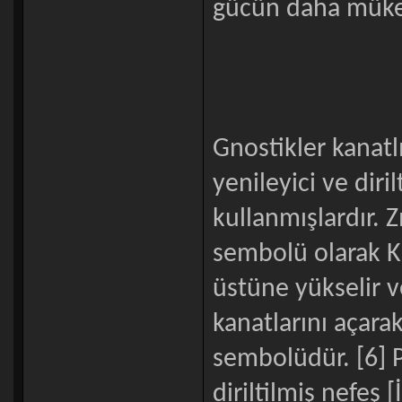
gücün daha mükem
Gnostikler kanatl
yenileyici ve diril
kullanmışlardır. 
sembolü olarak K
üstüne yükselir 
kanatlarını açarak
sembolüdür. [6] P
diriltilmiş nefeş 