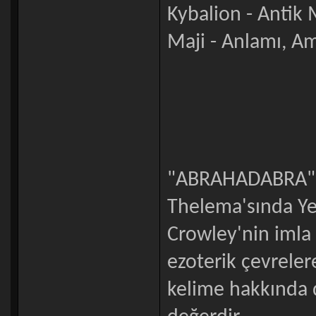
Kybalion - Antik 
Maji - Anlamı, A
"ABRAHADABRA", [
Thelema'sında Yen
Crowley'nin imla 
ezoterik çevreler
kelime hakkında 