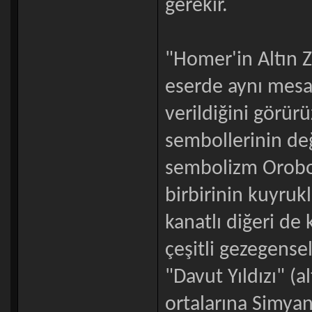
gerekir.
"Homer'in Altın Z
eserde aynı mesa
verildiğini görür
sembollerinin değ
sembolizm Orobo
birbirinin kuyrukla
kanatlı diğeri de 
çeşitli gezegense
"Davut Yıldızı" (a
ortalarına Simyan