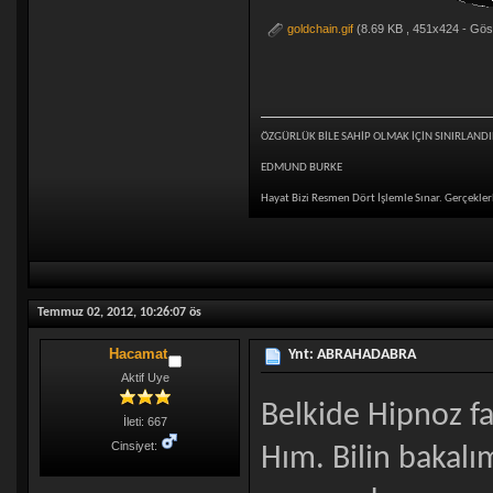
goldchain.gif
(8.69 KB , 451x424 - Gös
ÖZGÜRLÜK BİLE SAHİP OLMAK İÇİN SINIRLANDI
EDMUND BURKE
Hayat Bizi Resmen Dört İşlemle Sınar. Gerçeklerl
Temmuz 02, 2012, 10:26:07 ös
Hacamat
Ynt: ABRAHADABRA
Aktif Uye
Belkide Hipnoz fa
İleti: 667
Cinsiyet:
Hım. Bilin bakalı