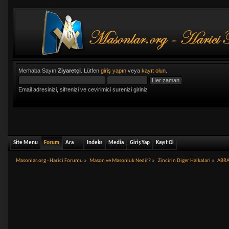
Merhaba Sayın
Ziyaretçi
. Lütfen
giriş yapın
veya
kayıt olun
.
Email adresinizi, sifrenizi ve cevirimici surenizi giriniz
Site Menu
Forum
Ara
Indeks
Media
Giriş Yap
Kayıt Ol
Masonlar.org - Harici Forumu
»
Mason ve Masonluk Nedir?
»
Zincirin Diger Halkalari
»
ABR