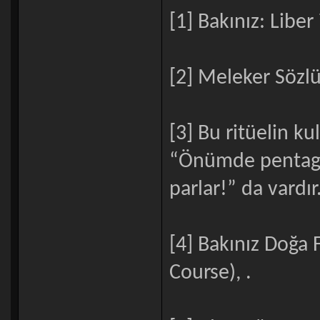
[1] Bakınız: Liber
[2] Meleker Sözl
[3] Bu ritüelin kul
“Önümde pentagra
parlar!” da vardır
[4] Bakınız Doğa 
Course), .