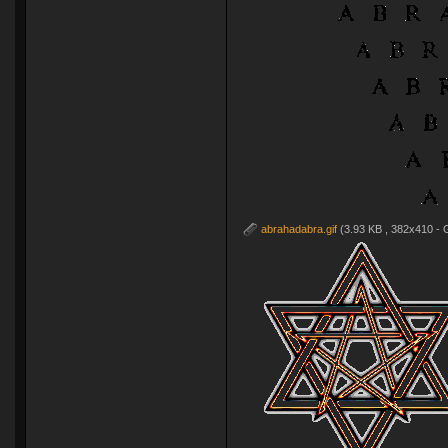
abrahadabra.gif
(3.93 KB , 382x410 - 