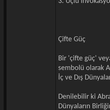
3. Üçlü invokasy
Çifte Güç
Bir 'çifte güç' v
sembolü olarak 
İç ve Dış Dünyalar
Denilebilir ki Ab
Dünyaların Birliğ