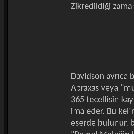
Zikredildiği zaman
Davidson ayrıca b
Abraxas veya "mut
365 tecellisin ka
ima eder. Bu keli
eserde bulunur, b