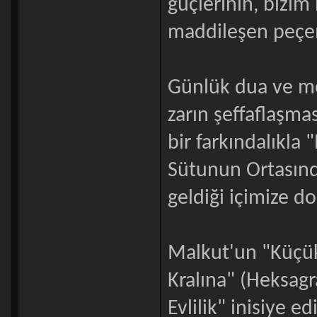
güçlerinin, bizim
maddileşen peçem
Günlük dua ve me
zarın şeffaflaşmas
bir farkındalıkla
Sütunun Ortasında 
geldiği içimize d
Malkut'un "Küçük 
Kralına" (Heksagra
Evlilik" inisiye edi