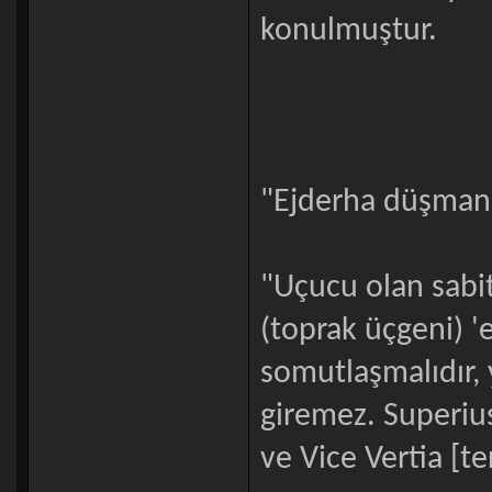
konulmuştur.
"Ejderha düşmanla
"Uçucu olan sabit
(toprak üçgeni) '
somutlaşmalıdır,
giremez. Superius
ve Vice Vertia [te