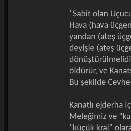
"Sabit olan Uçucu
Hava (hava üçgeni
yandan (ateş üçg
deyişle (ateş üçg
dönüştürülmelidir
öldürür, ve Kanat
Bu şekilde Cevher
Kanatlı ejderha İ
Meleğimiz ve "ka
"küçük kral" olara