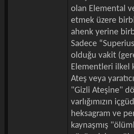
olan Elemental ve
etmek üzere birbi
ahenk yerine birb
Sadece “Superius”
olduğu vakit (ger
Elementleri ilke
Ateş veya yaratı
"Gizli Ateşine" d
varlığımızın içgü
heksagram ve pent
kaynaşmış "ölüml