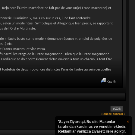
t. Rejoindre l’Ordre Martiniste ne fait pas de vous un(e) Franc-maçon(ne) et
nnerie Illuministe », mais en aucun cas, il ne faut confondre
 selon un mode rituel, Symbolique et Allégorique bien précis, se rapportant
as de l’Ordre Martiniste.
ie ; rituels basés sur le mode « demande-réponse », emploi de poignées de
es…) etc.
t Francs-maçons, et vice versa.
rutés parmi les rangs de la Franc-maçonnerie. Bien que la Franc-maçonnerie
Cardiaque se doit normalement d’être ouverte à tout un chacun, à tout Être
t toutefois de deux mouvances distinctes l’une de l’autre au sein desquelles
Kayıtlı
YAZDIR
« önceki
sonraki »
'Sayın Ziyaretçi, Bu site Masonlar
×
tarafından kurulmuş ve yönetilmektedir.
Reklamlar yanlızca ziyaretçilere açıktır.
Gitmek istediğiniz yer: