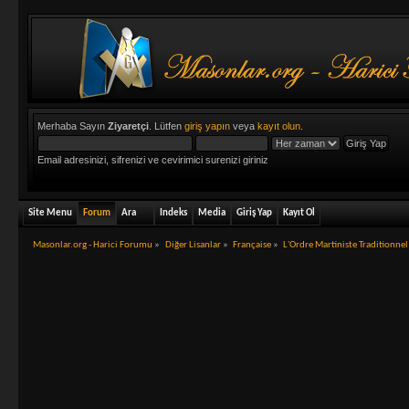
Merhaba Sayın
Ziyaretçi
. Lütfen
giriş yapın
veya
kayıt olun
.
Email adresinizi, sifrenizi ve cevirimici surenizi giriniz
Site Menu
Forum
Ara
Indeks
Media
Giriş Yap
Kayıt Ol
Masonlar.org - Harici Forumu
»
Diğer Lisanlar
»
Française
»
L'Ordre Martiniste Traditionne