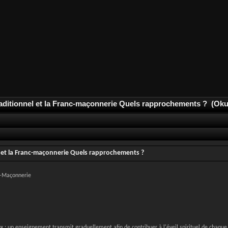
aditionnel et la Franc-maçonnerie Quels rapprochements ? (Oku
l et la Franc-maçonnerie Quels rapprochements ?
nc-Maçonnerie
 : un enseignement transmit graduellement afin de contribuer à l'éveil spirituel de chaqu