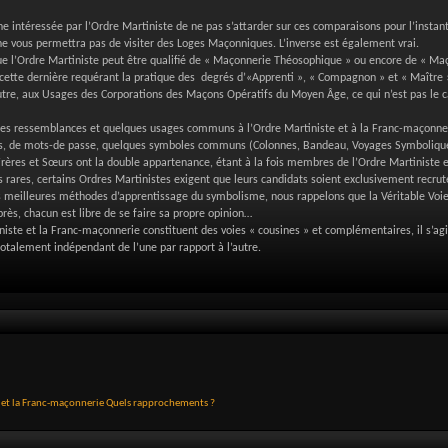
ne intéressée par l’Ordre Martiniste de ne pas s’attarder sur ces comparaisons pour l’instan
 ne vous permettra pas de visiter des Loges Maçonniques. L’inverse est également vrai.
 l’Ordre Martiniste peut être qualifié de « Maçonnerie Théosophique » ou encore de « Maço
ette dernière requérant la pratique des degrés d’«Apprenti », « Compagnon » et « Maître »,
autre, aux Usages des Corporations des Maçons Opératifs du Moyen Âge, ce qui n’est pas le c
nes ressemblances et quelques usages communs à l’Ordre Martiniste et à la Franc-maçonner
es, de mots-de passe, quelques symboles communs (Colonnes, Bandeau, Voyages Symboliqu
ères et Sœurs ont la double appartenance, étant à la fois membres de l’Ordre Martiniste e
très rares, certains Ordres Martinistes exigent que leurs candidats soient exclusivement rec
s meilleures méthodes d’apprentissage du symbolisme, nous rappelons que la Véritable Voie 
près, chacun est libre de se faire sa propre opinion…
niste et la Franc-maçonnerie constituent des voies « cousines » et complémentaires, il s’agi
otalement indépendant de l’une par rapport à l’autre.
l et la Franc-maçonnerie Quels rapprochements ?