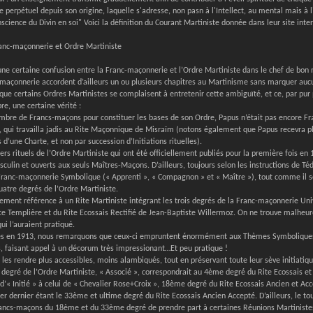
re perpétuel depuis son origine, laquelle s'adresse, non pasn à l'Intellect, au mental mais à
science du Divin en soi" Voici la définition du Courant Martiniste donnée dans leur site inter
ranc-maçonnerie et Ordre Martiniste
e certaine confusion entre la Franc-maçonnerie et l’Ordre Martiniste dans le chef de bon 
-maçonnerie accordent d’ailleurs un ou plusieurs chapitres au Martinisme sans marquer auc
e certains Ordres Martinistes se complaisent à entretenir cette ambiguïté, et ce, par pur
re, une certaine vérité :
mbre de Francs-maçons pour constituer les bases de son Ordre, Papus n’était pas encore Fran
l », qui travailla jadis au Rite Maçonnique de Misraïm (notons également que Papus recevra
d’une Charte, et non par succession d’Initiations rituelles).
s rituels de l’Ordre Martiniste qui ont été officiellement publiés pour la première fois en
culin et ouverts aux seuls Maîtres-Maçons. D’ailleurs, toujours selon les instructions de Téd
 Franc-maçonnerie Symbolique (« Apprenti », « Compagnon » et « Maître »), tout comme il
 quatre degrés de l’Ordre Martiniste.
ement référence à un Rite Martiniste intégrant les trois degrés de la Franc-maçonnerie Uni
ce Templière et du Rite Ecossais Rectifié de Jean-Baptiste Willermoz. On ne trouve malheur
ui l’auraient pratiqué.
iés en 1913, nous remarquons que ceux-ci empruntent énormément aux Thèmes Symboliques 
es, faisant appel à un décorum très impressionant…Et peu pratique !
de les rendre plus accessibles, moins alambiqués, tout en préservant toute leur sève initiatiq
degré de l’Ordre Martiniste, « Associé », correspondrait au 4ème degré du Rite Ecossais et 
’« Initié » à celui de « Chevalier Rose+Croix », 18ème degré du Rite Ecossais Ancien et Accep
er dernier étant le 33ème et ultime degré du Rite Ecossais Ancien Accepté. D’ailleurs, le t
Francs-maçons du 18ème et du 33ème degré de prendre part à certaines Réunions Martinistes.