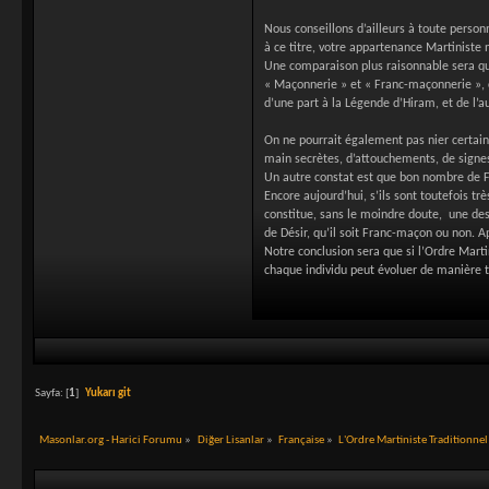
Nous conseillons d’ailleurs à toute person
à ce titre, votre appartenance Martiniste
Une comparaison plus raisonnable sera que
« Maçonnerie » et « Franc-maçonnerie », c
d’une part à la Légende d’Hiram, et de l’
On ne pourrait également pas nier certai
main secrètes, d’attouchements, de sign
Un autre constat est que bon nombre de Fr
Encore aujourd’hui, s’ils sont toutefois 
constitue, sans le moindre doute, une de
de Désir, qu’il soit Franc-maçon ou non. A
Notre conclusion sera que si l’Ordre Marti
chaque individu peut évoluer de manière t
Sayfa: [
1
]
Yukarı git
Masonlar.org - Harici Forumu
»
Diğer Lisanlar
»
Française
»
L'Ordre Martiniste Traditionne