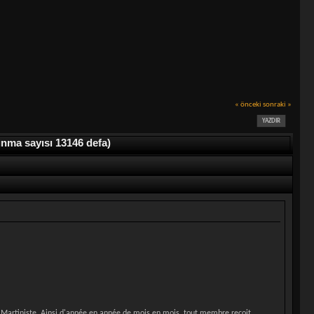
« önceki
sonraki »
YAZDIR
nma sayısı 13146 defa)
e Martiniste. Ainsi d'année en année de mois en mois, tout membre reçoit