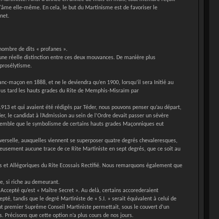
 l'âme elle-même. En cela, le but du Martinisme est de favoriser le
net.
nombre de dits « profanes ».
une réelle distinction entre ces deux mouvances. De manière plus
 prosélytisme.
c-maçon en 1888, et ne le deviendra qu’en 1900, lorsqu’il sera Initié au
 plus tard les hauts grades du Rite de Memphis-Misraïm par
 1913 et qui avaient été rédigés par Téder, nous pouvons penser qu’au départ,
er, le candidat à l’Admission au sein de l’Ordre devait passer un sévère
 semble que le symbolisme de certains hauts grades Maçonniques eut
verselle, auxquelles viennent se superposer quatre degrés chevaleresques,
eusement aucune trace de ce Rite Martiniste en sept degrés, que ce soit au
et Allégoriques du Rite Ecossais Rectifié. Nous remarquons également que
ue, si riche au demeurant.
Accepté qu’est « Maître Secret ». Au delà, certains accorederaient
té, tandis que le degré Martiniste de « S.I. » serait équivalent à celui de
out premier Suprême Conseil Martiniste permettait, sous le couvert d’un
 Précisons que cette option n’a plus cours de nos jours.