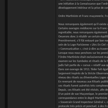
une initiation à la Connaissance que l'ord
développement intérieur et la prise de con
Ordre Martiniste et Franc-maçonnerie, F
Nous remarquons également qu’il existe un
Certains ouvrages médiocres sur la Franc
regrettable, nous remarquons également qu
Oeuvrons donc à rétablir un certain équilib
Premièrement, s’il fût entouré par bon no
sein de la Loge Parisienne « L’Arc En Cie
« Communication », c’est-à-dire au travers 
Lorsque nous nous penchons sur les premier
l’Ordre Martiniste était exclusivement mas
examen sur les Symboles et rituels de la
jadis fait partie du « cursus » relatif aux
Dans son ouvrage de 1913, Téder fait égal
largement inspirés de la Stricte Observan
niveau des rituels ou d’éventuelles Loges q
En revenant de nouveau aux Rituels publ
ces rituels furent autrefois très complex
Depuis, ces Rituels ont été révisés, afin 
D’un point de vue Maçonnique, le premier 
correspondance entre le degré Martiniste d
« Souverain Grand Inspecteur Général », c
protocole très précis et ponctuel, à des 