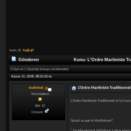
Sayfa: [
1
]
Aşağı git
Gönderen
Konu: L'Ordre Martiniste Tr
0 Üye ve 1 Ziyaretçi konuyu incelemekte.
Kasım 15, 2018, 08:25:26 ös
mehmet_g
L'Ordre Martiniste Traditionne
Yeni Katilimci
L’Ordre Martiniste Traditionnel et la Fra
İleti: 10
Cinsiyet:
Qu’est ce que le Martinisme?
" Un Mouvement initiatique à deux niveaux