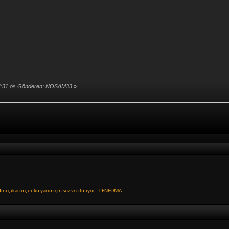
04:31 ös Gönderen: NOSAM33
»
nı çıkarın çünkü yarın için söz verilmiyor." LENFOMA