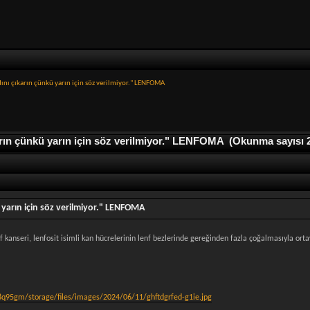
nı çıkarın çünkü yarın için söz verilmiyor." LENFOMA
ın çünkü yarın için söz verilmiyor." LENFOMA (Okunma sayısı 2
yarın için söz verilmiyor." LENFOMA
f kanseri, lenfosit isimli kan hücrelerinin lenf bezlerinde gereğinden fazla çoğalmasıyla orta
q95gm/storage/files/images/2024/06/11/ghftdgrfed-g1ie.jpg