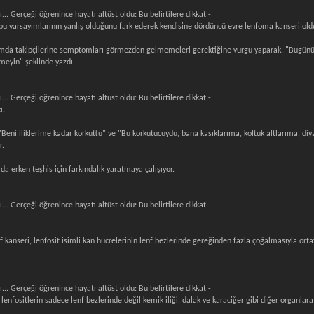
.. Gerçeği öğrenince hayatı altüst oldu: Bu belirtilere dikkat -
 bu varsayımlarının yanlış olduğunu fark ederek kendisine dördüncü evre lenfoma kanseri old
mda takipçilerine semptomları görmezden gelmemeleri gerektiğine vurgu yaparak. "Bugünün ta
meyin" şeklinde yazdı.
.. Gerçeği öğrenince hayatı altüst oldu: Bu belirtilere dikkat -
ı.
ni iliklerime kadar korkuttu" ve "Bu korkutucuydu, bana kasıklarıma, koltuk altlarıma, diya
r.
a erken teşhis için farkındalık yaratmaya çalışıyor.
.. Gerçeği öğrenince hayatı altüst oldu: Bu belirtilere dikkat -
f kanseri, lenfosit isimli kan hücrelerinin lenf bezlerinde gereğinden fazla çoğalmasıyla orta
.. Gerçeği öğrenince hayatı altüst oldu: Bu belirtilere dikkat -
lenfositlerin sadece lenf bezlerinde değil kemik iliği, dalak ve karaciğer gibi diğer organ