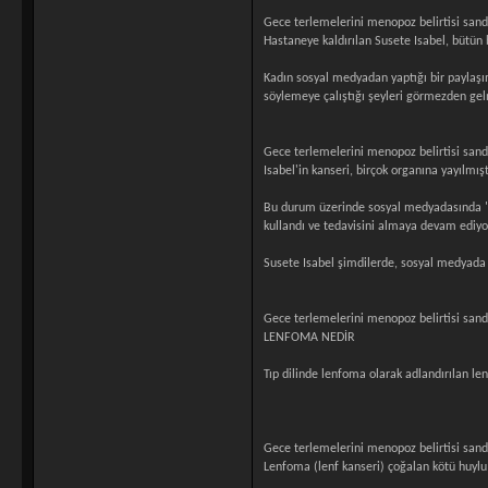
Gece terlemelerini menopoz belirtisi sandı.
Hastaneye kaldırılan Susete Isabel, bütün
Kadın sosyal medyadan yaptığı bir paylaşı
söylemeye çalıştığı şeyleri görmezden gel
Gece terlemelerini menopoz belirtisi sandı.
Isabel'in kanseri, birçok organına yayılmışt
Bu durum üzerinde sosyal medyadasında "Be
kullandı ve tedavisini almaya devam ediyo
Susete Isabel şimdilerde, sosyal medyada d
Gece terlemelerini menopoz belirtisi sandı.
LENFOMA NEDİR
Tıp dilinde lenfoma olarak adlandırılan len
Gece terlemelerini menopoz belirtisi sandı.
Lenfoma (lenf kanseri) çoğalan kötü huylu 