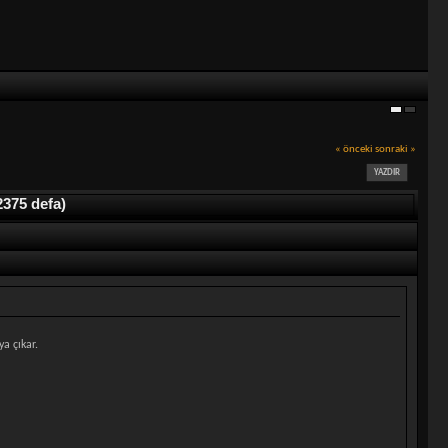
« önceki
sonraki »
YAZDIR
375 defa)
ya çıkar.