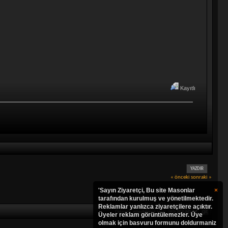
Kayıtlı
YAZDIR
« önceki
sonraki »
'Sayın Ziyaretçi, Bu site Masonlar
×
tarafından kurulmuş ve yönetilmektedir.
Reklamlar yanlızca ziyaretçilere açıktır.
Gitmek istediğiniz yer:
Üyeler reklam görüntülemezler. Üye
olmak için basvuru formunu doldurmaniz