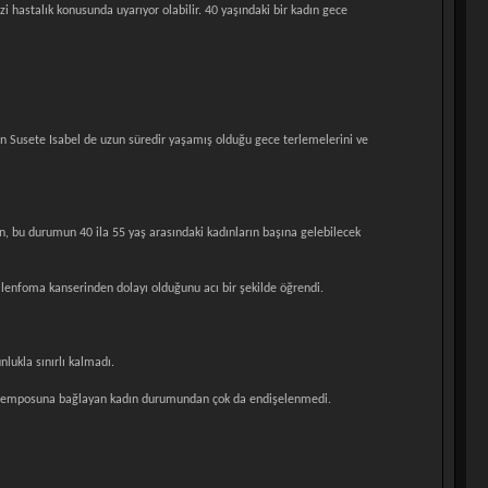
i hastalık konusunda uyarıyor olabilir. 40 yaşındaki bir kadın gece
lan Susete Isabel de uzun süredir yaşamış olduğu gece terlemelerini ve
ın, bu durumun 40 ila 55 yaş arasındaki kadınların başına gelebilecek
 lenfoma kanserinden dolayı olduğunu acı bir şekilde öğrendi.
lukla sınırlı kalmadı.
n iş temposuna bağlayan kadın durumundan çok da endişelenmedi.