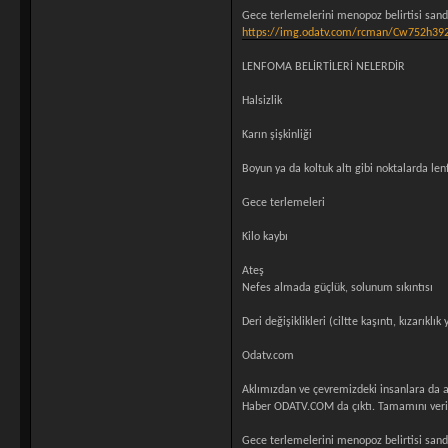
Gece terlemelerini menopoz belirtisi sandı.
https://img.odatv.com/rcman/Cw752h392
LENFOMA BELİRTİLERİ NELERDİR
Halsizlik
Karın şişkinliği
Boyun ya da koltuk altı gibi noktalarda le
Gece terlemeleri
Kilo kaybı
Ateş
Nefes almada güçlük, solunum sıkıntısı
Deri değişiklikleri (ciltte kaşıntı, kızarıklık
Odatv.com
Aklımızdan ve çevremizdeki insanlara da 
Haber ODATV.COM da çıktı. Tamamını veri
Gece terlemelerini menopoz belirtisi sandı.