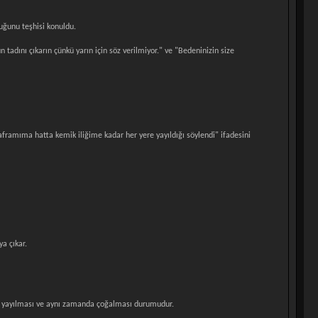
uğunu teşhisi konuldu.
dını çıkarın çünkü yarın için söz verilmiyor." ve "Bedeninizin size
framıma hatta kemik iliğime kadar her yere yayıldığı söylendi" ifadesini
ya çıkar.
lara yayılması ve aynı zamanda çoğalması durumudur.