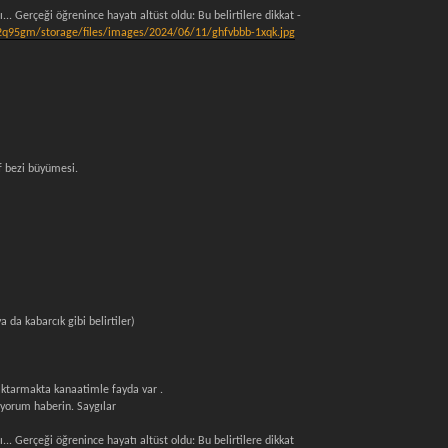
.. Gerçeği öğrenince hayatı altüst oldu: Bu belirtilere dikkat -
q95gm/storage/files/images/2024/06/11/ghfvbbb-1xqk.jpg
nf bezi büyümesi.
 ya da kabarcık gibi belirtiler)
aktarmakta kanaatimle fayda var .
yorum haberin. Saygılar
.. Gerçeği öğrenince hayatı altüst oldu: Bu belirtilere dikkat