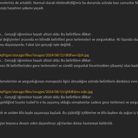
lemeleriniz de artabilir. Normal olarak nitelendirdiğimiz bu durumda aslında bazı zamanlar biz
eyip hayatının şokunu yaşadı.
.. Gerçeği öğrenince hayatı altüst oldu: Bu belirtilere dikkat -
l değişimleri arasında en bilindik belirtileri gece terlemeleri ve yorgunluktur. 40 Yaşında o
unu düşünüyordu. Fakat işin gerçeği öyle değildi…
q95gm/storage/files/images/2024/06/11/dfdfvvv-0jzh.jpg
.. Gerçeği öğrenince hayatı altüst oldu: Bu belirtilere dikkat -
nın ilk belirtilerinden gece terlemeleri ve sürekli yorgunluk hissetmekten şikayetçi olan kad
rlemelerinin ve yorgunluğunun menopozla ilgisi olmadığını aslında belirtilerin dördüncü evre
q95gm/storage/files/images/2024/06/11/ghfdfdzsv-sdjn.jpg
.. Gerçeği öğrenince hayatı altüst oldu: Bu belirtilere dikkat -
geldiğind Susete Isabel'in e bu yaşamış olduğu semptomlar sadece gece terlemesi ve yorgun
rdı ve aniden kilo kaybı yaşamaya başladı. Bu şişkinliği içtiklerine ve kilo kaybını da yoğu
t gün boyunca devam eden dayanılmaz ağrılardan dolayı hastaneye kaldırıldı.