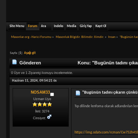
Site Menu
Forum
Ara
Indeks
Media
Giriş Yap
Kayıt Ol
Masonlar.org - Harici Forumu
»
Masonluk Bilgidir. Bilimdir. Ilimdir.
»
Insan
»
"Bugünün tadı
Sayfa: [
1
]
Aşağı git
Gönderen
Konu: "Bugünün tadını çıkar
0 Üye ve 1 Ziyaretçi konuyu incelemekte.
Haziran 11, 2024, 09:54:21 ös
NOSAM33
"Bugünün tadını çıkarın çünkü 
Uzman Uye
Tıp dilinde lenfoma olarak adlandırılan len
İleti: 3274
Cinsiyet:
https://img.odatv.com/rcman/Cw752h418