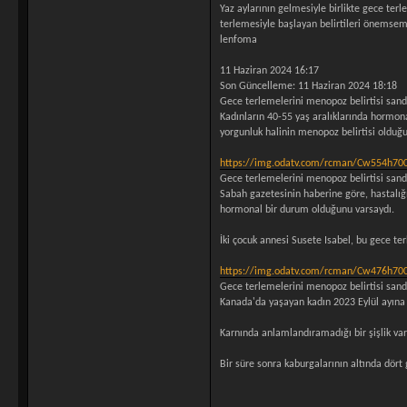
Yaz aylarının gelmesiyle birlikte gece ter
terlemesiyle başlayan belirtileri önemsem
lenfoma
11 Haziran 2024 16:17
Son Güncelleme: 11 Haziran 2024 18:18
Gece terlemelerini menopoz belirtisi sandı.
Kadınların 40-55 yaş aralıklarında hormona
yorgunluk halinin menopoz belirtisi olduğ
https://img.odatv.com/rcman/Cw554h700
Gece terlemelerini menopoz belirtisi sandı.
Sabah gazetesinin haberine göre, hastalığı
hormonal bir durum olduğunu varsaydı.
İki çocuk annesi Susete Isabel, bu gece te
https://img.odatv.com/rcman/Cw476h700
Gece terlemelerini menopoz belirtisi sandı.
Kanada'da yaşayan kadın 2023 Eylül ayına 
Karnında anlamlandıramadığı bir şişlik va
Bir süre sonra kaburgalarının altında dör