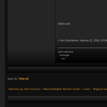
Odatv.com
«
Son Düzenleme: Haziran 11, 2024, 10:
audi-vide-tace
dinle-gör
sus
Sayfa: [
1
]
Yukarı git
Masonlar.org - Harici Forumu
»
Masonluk Bilgidir. Bilimdir. Ilimdir.
»
Insan
»
"Bugünün tadı