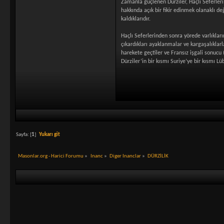
Zamanla güçlenen Dürziler, Haçlı Seferleri 
hakkında açık bir fikir edinmek olanaklı değ
kaldıklarıdır.
Haçlı Seferlerinden sonra yörede varlıkları
çıkardıkları ayaklanmalar ve kargaşalıklarl
harekete geçtiler ve Fransız işgali sonucu 
Dürziler’in bir kısmı Suriye’ye bir kısmı L
Sayfa: [
1
]
Yukarı git
Masonlar.org - Harici Forumu
»
Inanc
»
Diger Inanclar
»
DÜRZİLİK