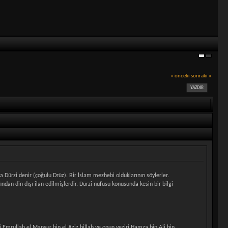
« önceki
sonraki »
YAZDIR
ından din dışı ilan edilmişlerdir. Dürzi nüfusu konusunda kesin bir bilgi
bi Emrullah el Mansur bin el Aziz billah ve onun veziri Hamza bin Ali bin