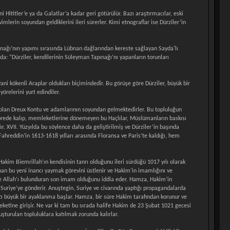
i Hititler’e ya da Galatlar’a kadar geri götürülür. Bazı araştırmacılar, eski
mlerin soyundan geldiklerini ileri sürerler. Kimi etnograflar ise Dürziler’in
Tapınağı’nın yapımı sırasında Lübnan dağlarından kereste sağlayan Sayda'lı
da: “Dürziler, kendilerinin Süleyman Tapınağı’nı yapanların torunları
ani kökenli Araplar oldukları biçimindedir. Bu görüşe göre Dürziler, büyük bir
örelerini yurt edindiler.
miş olan Dreux Kontu ve adamlarının soyundan gelmektedirler. Bu topluluğun
a yörede kalıp, memleketlerine dönemeyen bu Haçlılar, Müslümanların baskısı
r. XVII. Yüzyılda bu söylence daha da geliştirilmiş ve Dürziler’in başında
 Fahreddin’in 1613-1618 yılları arasında Floransa ve Paris’te kaldığı, hem
 Hakim Biemrillah’ın kendisinin tanrı olduğunu ileri sürdüğü 1017 yılı olarak
anan bu yeni inancı yaymak görevini üstlenir ve Hakim’in imamlığını ve
nde Allah’ı bulunduran son imam olduğunu iddia eder. Hamza, Hakim’in
Suriye’ye gönderir. Anuştegin, Suriye ve civarında yaptığı propagandalarda
ıtı büyük bir ayaklanma başlar. Hamza, bir süre Hakim tarafından korunur ve
eketine girişir. Ne var ki tam bu sırada halife Hakim de 23 Şubat 1021 gecesi
şturulan topluluklara katılmak zorunda kalırlar.