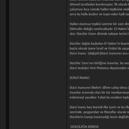
Ahmed tarafından kurulmuştur. İlk olarak Ha
çalışması kısa sürede halkın tepkisine ned
ama bu halkı kızdırır ve isyan eden halk ta
Halkın olumsuz tepkisi üzerine bir süre din
ihtimalle öldüğü sanılmaktadır. El Hakim'
olur. Dürziler İslam dininde takiyye terim
Dürziler dağda kaybolan El Hakim'in kıyam
başta olmak üzere İsrail ve Ürdün'de yaşa
Dürzi İnancı [değiştir]Dürzi inancının ana 
Dürziler Tanrı'nın birliğine inanırlar, bu ne
Dürzi teolojisi Yeni-Platoncu düşünceden v
DÜRZİ İNANCI
Dürzi inancının ilkeleri: diline sahip olma
insanlar arasında olan bir tür reenkarnasyo
evlenmeyi yasaklar. Fakat bu modern toplu
Dürzi inancı beş kozmik ilke içerir ve bu il
üzerinde, peygamber ve filozoflar olarak 
Dürzilerin inanıp inanmadığı kesin değildi
DÜRZİLİĞİN KÖKENİ