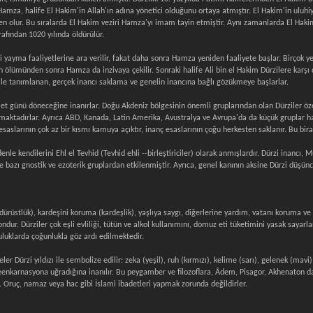
mza, halife El Hakim'in Allah'ın adına yönetici olduğunu ortaya atmıştır. El Hakim'in uluhiye
en olur. Bu sıralarda El Hakim veziri Hamza'yı imam tayin etmiştir. Aynı zamanlarda El Hakim
rafından 1020 yılında öldürülür.
i yayma faaliyetlerine ara verilir, fakat daha sonra Hamza yeniden faaliyete başlar. Birçok y
in ölümünden sonra Hamza da inzivaya çekilir. Sonraki halife Ali bin el Hakim Dürzilere kar
i ile tanımlanan, gerçek inancı saklama ve genelin inancına bağlı gözükmeye başlarlar.
et günü döneceğine inanırlar. Doğu Akdeniz bölgesinin önemli gruplarından olan Dürziler özel
maktadırlar. Ayrıca ABD, Kanada, Latin Amerika, Avustralya ve Avrupa'da da küçük gruplar ha
esaslarının çok az bir kısmı kamuya açıktır, inanç esaslarının çoğu herkesten saklanır. Bu bir
denle kendilerini Ehl el Tevhid (Tevhid ehli --birleştiriciler) olarak anmışlardır. Dürzi inancı, 
e bazı gnostik ve ezoterik gruplardan etkilenmiştir. Ayrıca, genel kanının aksine Dürzi düşün
 (dürüstlük), kardeşini koruma (kardeşlik), yaşlıya saygı, diğerlerine yardım, vatanı koruma ve
ndur. Dürziler çok eşli evliliği, tütün ve alkol kullanımını, domuz eti tüketimini yasak sayar
luklarda çoğunlukla göz ardı edilmektedir.
keler Dürzi yıldızı ile sembolize edilir: zeka (yeşil), ruh (kırmızı), kelime (sarı), gelenek (mav
reenkarnasyona uğradığına inanılır. Bu peygamber ve filozoflara, Âdem, Pisagor, Akhenaton 
r. Oruç, namaz veya hac gibi İslami ibadetleri yapmak zorunda değildirler.