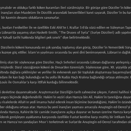
ışmalıdır ve oldukça farklı köken kuramları ileri sürülmüştür. Bir görüşe göre Dürziler’in köken
inançları olan Mazdeizm ile Dürzilik arasındaki benzerlikleri kanıt sayarak, Dürziler’in bu kavi
 bir kavmin devamı olduklarını savunurlar.
, bunları Fenikeliler ile ve özellikle Eski Ahit’te I. Krallar 5:6’da sözü edilen ve Süleyman 
a Lübnan’da yaşamış olan Haskett-Smith, “The Druses of Syria” (Suriye Dürzileri) adlı yapıtın
ve Yahudi tarihi hakkında bilgileri pek sınırlı” diye belirtmektedir.
r. Dürzilerin kökeni konusunda en çok yandaş toplamış olan görüş, Dürziler’in Yemen’deki Süry
kuzeye göç ettiler. İslam’ın yayılması sırasında bu yeni dini benimseyerek, Lübnan’ın dağlık y
irilmiş olan bir söylenceye göre Dürziler, Haçlı Seferleri sırasında Lübnan dağlarına yerleş
itirmişlerdir. Dürzi sözcüğünün kökeni de Dreux’den türemiştir. Söylenceye göre, XII. yüzyıld
nda dağlara çekilmişler ve yerliler ile evlenerek ayrı bir topluluk oluşturmayı başarmışlardı
danı ile kan bağı bulunduğu ve bu yolla ilk Kudüs Haçlı Kralına bağlandığı ortaya atılmıştır.
ouis ile Osmalılar’a karşı ittifak kurduğu bilinmektedir.
i devletine dayanmaktadır. Araştırmacılar Dürziliğin tarih sahnesine çıkışını, Fatımi halifesi
şlangıcı biçimde değerlendirilir. Hakim’in veziri olan Hamza bin Ali, Hakim’in tanrılığına day
r. Bu risalelerde Allah’ın yedi imama hulul ederek insan biçimine büründüğünü, Hakim’in özü
amber olduğunu ortaya atar. Hamza bu yeni inançları yayması amacıyla Anuştegin ed-Derezi’yi 
 yılında Hamza, Kahire’de bir camide inançlarını açıkça duyurur ve bunun üzerine Hamza karş
giderek genişleyen ayaklanma karşısında özellikle Fustat kentine karşı müthiş bir intikam har
m ve Hamza’nın yandaşları Mısır’ı terketmek ve Suriye’de Anuştegin ed-Derezi tarafından olu