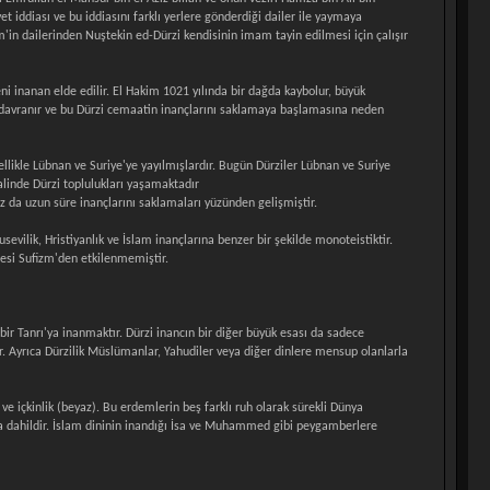
t iddiası ve bu iddiasını farklı yerlere gönderdiği dailer ile yaymaya
'in dailerinden Nuştekin ed-Dürzi kendisinin imam tayin edilmesi için çalışır
eni inanan elde edilir. El Hakim 1021 yılında bir dağda kaybolur, büyük
şı davranır ve bu Dürzi cemaatin inançlarını saklamaya başlamasına neden
likle Lübnan ve Suriye'ye yayılmışlardır. Bugün Dürziler Lübnan ve Suriye
linde Dürzi toplulukları yaşamaktadır
az da uzun süre inançlarını saklamaları yüzünden gelişmiştir.
Musevilik, Hristiyanlık ve İslam inançlarına benzer bir şekilde monoteistiktir.
cesi Sufizm'den etkilenmemiştir.
 bir Tanrı'ya inanmaktır. Dürzi inancın bir diğer büyük esası da sadece
lar. Ayrıca Dürzilik Müslümanlar, Yahudiler veya diğer dinlere mensup olanlarla
i) ve içkinlik (beyaz). Bu erdemlerin beş farklı ruh olarak sürekli Dünya
da dahildir. İslam dininin inandığı İsa ve Muhammed gibi peygamberlere