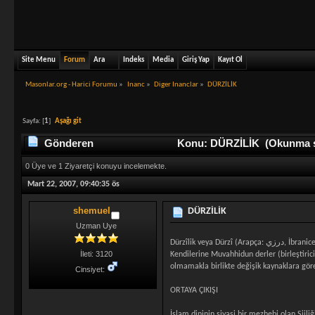
Site Menu
Forum
Ara
Indeks
Media
Giriş Yap
Kayıt Ol
Masonlar.org - Harici Forumu
»
Inanc
»
Diger Inanclar
»
DÜRZİLİK
Sayfa: [
1
]
Aşağı git
Gönderen
Konu: DÜRZİLİK (Okunma sa
0 Üye ve 1 Ziyaretçi konuyu incelemekte.
Mart 22, 2007, 09:40:35 ös
shemuel
DÜRZİLİK
Uzman Uye
Dürzîlik veya Dürzî (Arapça: درزي, İbranice: דרוזי) İslam dini kökenli bir dini inanç ve topluluğu. Orta Doğu tabanlıdır. Bu dine inananlara Dürzi denir (çoğulu Drüz). Bir İslam mezhebi olduklarının söylerler.
İleti: 3120
Kendilerine Muvahhidun derler (birleştirici
olmamakla birlikte değişik kaynaklara göre
Cinsiyet:
ORTAYA ÇIKIŞI
İslam dininin siyasi bir mezhebi olan Şiili