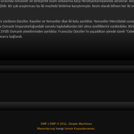
sırasında İsmaililer ile birleşerek İslam ordularına karşı Hıristiyanlarınyanında yeralırlar. A
ildir. Bir çok araştırmacı bu iki mezhebi birbirine karıştırmıştır. Kesin olarak bilinen her ik
nı sürdüren Dürziler, Kaysiler ve Yemaniler diye iki kola ayrıldılar. Yemaniler Mercidabık sava
a Osmanlı İmparatorluğundaki sorunlu topluluklardan biri olma özelliklerini sürdürdüler. Biri
(1918) Osmanlı yönetiminden ayrıldılar. Fransızlar Dürziler’in yaşadıkları yörede özerk “Cebel-
übnan’a bağlandı.
SMF
|
SMF © 2011
,
Simple Machines
Masonlar.org
Icerigi
Izinsiz Kopyalanamaz.