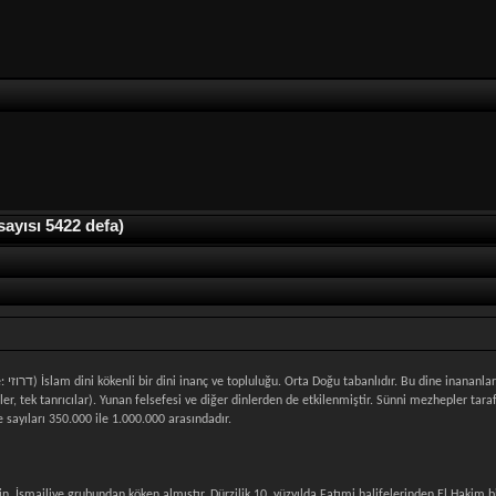
yısı 5422 defa)
ler, tek tanrıcılar). Yunan felsefesi ve diğer dinlerden de etkilenmiştir. Sünni mezhepler taraf
 sayıları 350.000 ile 1.000.000 arasındadır.
ğin, İsmailiye grubundan köken almıştır. Dürzilik 10. yüzyılda Fatımi halifelerinden El Hakim 