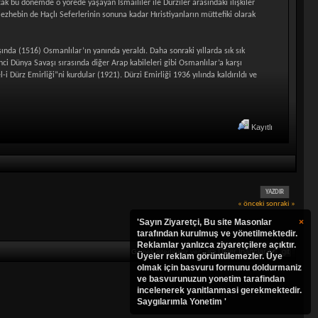
ncak bu dönemde o yörede yaşayan İsmaililer ile Dürziler arasındaki ilişkiler
i mezhebin de Haçlı Seferlerinin sonuna kadar Hıristiyanların müttefiki olarak
şında (1516) Osmanlılar’ın yanında yeraldı. Daha sonraki yıllarda sık sık
nci Dünya Savaşı sırasında diğer Arap kabileleri gibi Osmanlılar’a karşı
i Dürz Emirliği”ni kurdular (1921). Dürzi Emirliği 1936 yılında kaldırıldı ve
Kayıtlı
YAZDIR
« önceki
sonraki »
'Sayın Ziyaretçi, Bu site Masonlar
×
tarafından kurulmuş ve yönetilmektedir.
Reklamlar yanlızca ziyaretçilere açıktır.
Gitmek istediğiniz yer:
Üyeler reklam görüntülemezler. Üye
olmak için basvuru formunu doldurmaniz
ve basvurunuzun yonetim tarafindan
incelenerek yanitlanmasi gerekmektedir.
Saygılarımla Yonetim '