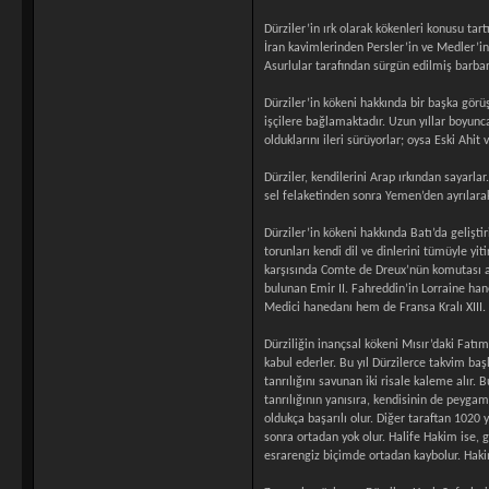
Dürziler’in ırk olarak kökenleri konusu tart
İran kavimlerinden Persler’in ve Medler’in 
Asurlular tarafından sürgün edilmiş barbar
Dürziler’in kökeni hakkında bir başka görüş
işçilere bağlamaktadır. Uzun yıllar boyunc
olduklarını ileri sürüyorlar; oysa Eski Ahit 
Dürziler, kendilerini Arap ırkından sayarla
sel felaketinden sonra Yemen’den ayrılarak 
Dürziler’in kökeni hakkında Batı’da gelişt
torunları kendi dil ve dinlerini tümüyle y
karşısında Comte de Dreux’nün komutası altı
bulunan Emir II. Fahreddin’in Lorraine hane
Medici hanedanı hem de Fransa Kralı XIII. L
Dürziliğin inançsal kökeni Mısır’daki Fatım
kabul ederler. Bu yıl Dürzilerce takvim ba
tanrılığını savunan iki risale kaleme alı
tanrılığının yanısıra, kendisinin de peyg
oldukça başarılı olur. Diğer taraftan 1020
sonra ortadan yok olur. Halife Hakim ise, 
esrarengiz biçimde ortadan kaybolur. Haki