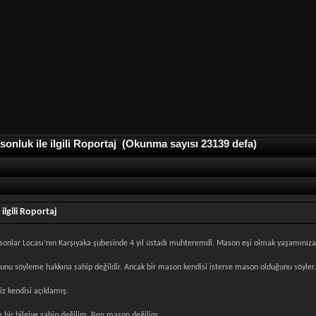
nluk ile ilgili Roportaj (Okunma sayısı 23139 defa)
ilgili Roportaj
asonlar Locası’nın Karşıyaka şubesinde 4 yıl üstadı muhteremdi. Mason eşi olmak yaşamınıza 
unu söyleme hakkına sahip değildir. Ancak bir mason kendisi isterse mason olduğunu söyler
iz kendisi açıklamış.
le bir bilgiye sahip değilim. Ben mason değilim.