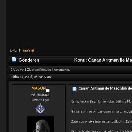
Sayfa: [
1
]
Aşağı git
Gönderen
Konu: Canan Arıtman ile Maso
0 Üye ve 1 Ziyaretçi konuyu incelemekte.
Ekim 14, 2006, 06:23:09 öö
MASON
Canan Arıtman ile Masonluk ile 
Administrator
Uzman Uye
Eşiniz Yetkin Bey, Hür ve Kabul Edilmiş M
Bir kere kimse bir başkasının mason olduğ
Zaten bu bilgiye internette rastladım. Eşin
Eşimin böyle bir şey açıkladığına dair böy