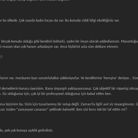
 bu ülkede. Çok sayıda kadın locası da var. Bu konuda ciddi bilgi eksikliğiniz var.
a birçok konuda olduğu gibi kendimi kültürlü, aydın bir insan olarak addediyorum. Masonluğun k
si mason olan çok hanım arkadaşım var. Ama hiçbirini asla size deklare etmem.
ş?
.
rım var, mecburen bazı sorumluluklar yükleniyorlar. Ve kendilerine ‘hemşire’ deniyor... Size
l derneklerin kurucu üyesiyim. Bana önyargılı yaklaşıyorsunuz. Çok objektif bir röportaj olm
. Siz olduğunuz için, çok iyi bir profesyonel olduğunuz için kabul ettim ben.
a biçimim bu. Sizin için tasarlanmış bir üslup değil. Zaman’la ilgili asıl siz önyargılısınız
ar sizden “sansasyon canavarı” şeklinde bahsetti. Ben sizi kırıcı tek bir laf ettim mi?
u, pek çok konuya açıklık getirdiniz.