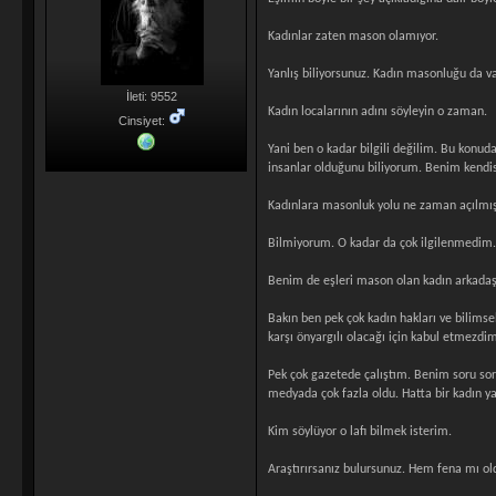
Kadınlar zaten mason olamıyor.
Yanlış biliyorsunuz. Kadın masonluğu da var
İleti: 9552
Kadın localarının adını söyleyin o zaman.
Cinsiyet:
Yani ben o kadar bilgili değilim. Bu konud
insanlar olduğunu biliyorum. Benim kendi
Kadınlara masonluk yolu ne zaman açılmı
Bilmiyorum. O kadar da çok ilgilenmedim
Benim de eşleri mason olan kadın arkadaşla
Bakın ben pek çok kadın hakları ve bilimse
karşı önyargılı olacağı için kabul etmezdim
Pek çok gazetede çalıştım. Benim soru sorm
medyada çok fazla oldu. Hatta bir kadın yaz
Kim söylüyor o lafı bilmek isterim.
Araştırırsanız bulursunuz. Hem fena mı old