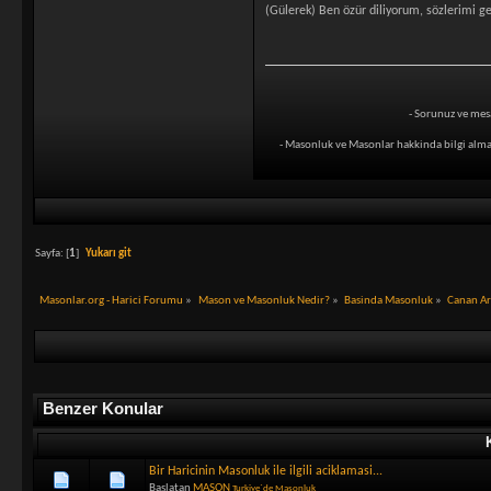
(Gülerek) Ben özür diliyorum, sözlerimi ge
- Sorunuz ve mes
- Masonluk ve Masonlar hakkinda bilgi alma
Sayfa: [
1
]
Yukarı git
Masonlar.org - Harici Forumu
»
Mason ve Masonluk Nedir?
»
Basinda Masonluk
»
Canan Ar
Benzer Konular
Bir Haricinin Masonluk ile ilgili aciklamasi...
Başlatan
MASON
Turkiye`de Masonluk