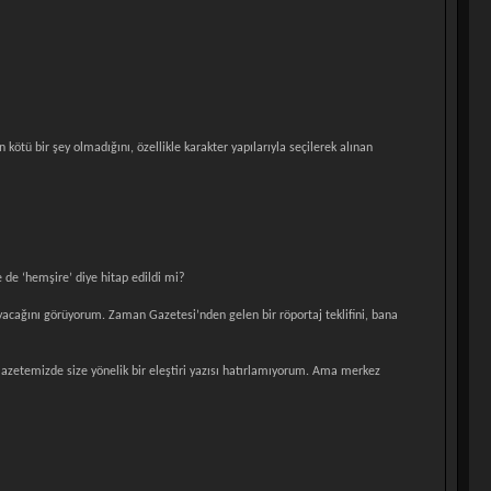
ötü bir şey olmadığını, özellikle karakter yapılarıyla seçilerek alınan
 de ‘hemşire’ diye hitap edildi mi?
ayacağını görüyorum. Zaman Gazetesi’nden gelen bir röportaj teklifini, bana
. Gazetemizde size yönelik bir eleştiri yazısı hatırlamıyorum. Ama merkez