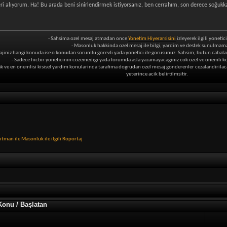
ri alıyorum. Ha! Bu arada beni sinirlendirmek istiyorsanız, ben cerrahım, son derece soğukk
- Sahsima ozel mesaj atmadan once
Yonetim Hiyerarsisini
izleyerek ilgili yonetic
- Masonluk hakkinda ozel mesaj ile bilgi, yardim ve destek sunulmam
ajiniz hangi konuda ise o konudan sorumlu gorevli yada yonetici ile gorusunuz. Sahsim, butun cabalar
- Sadece hicbir yoneticinin cozemedigi yada forumda asla yazamayacaginiz cok ozel ve onemli k
k ve en onemlisi kisisel yardim konularinda tarafima dogrudan ozel mesaj gonderenler cezalandirilaca
yeterince acik belirtilmsitir.
ıtman ile Masonluk ile ilgili Roportaj
Konu / Başlatan