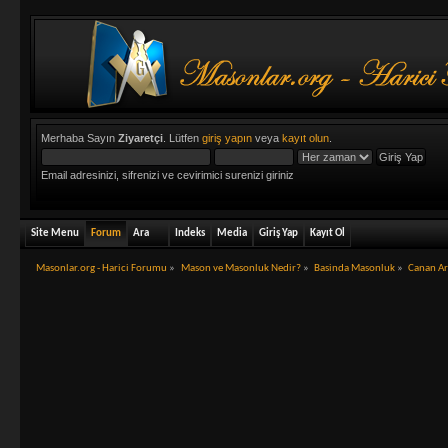
Merhaba Sayın
Ziyaretçi
. Lütfen
giriş yapın
veya
kayıt olun
.
Email adresinizi, sifrenizi ve cevirimici surenizi giriniz
Site Menu
Forum
Ara
Indeks
Media
Giriş Yap
Kayıt Ol
Masonlar.org - Harici Forumu
»
Mason ve Masonluk Nedir?
»
Basinda Masonluk
»
Canan Ar