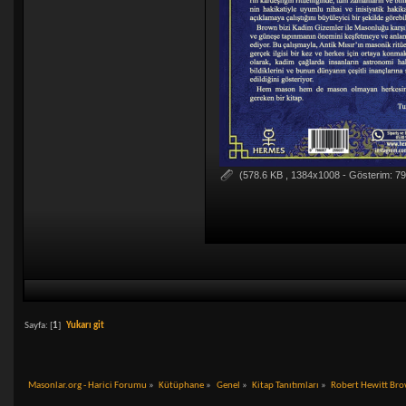
(578.6 KB , 1384x1008 - Gösterim: 79
Sayfa: [
1
]
Yukarı git
Masonlar.org - Harici Forumu
»
Kütüphane
»
Genel
»
Kitap Tanıtımları
»
Robert Hewitt Brow