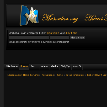
Merhaba Sayın
Ziyaretçi
. Lütfen
giriş yapın
veya
kayıt olun
.
Email adresinizi, sifrenizi ve cevirimici surenizi giriniz
Site Menu
Forum
Ara
Indeks
Media
Giriş Yap
Kayıt Ol
Masonlar.org - Harici Forumu
»
Kütüphane
»
Genel
»
Kitap Tanıtımları
»
Robert Hewitt Brow