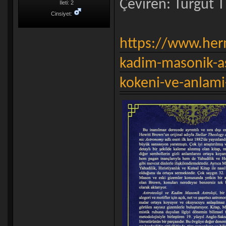
Çeviren: Turgut Ti
İleti: 2
Cinsiyet:
https://www.herm
kadim-masonik-as
kokeni-ve-anlam