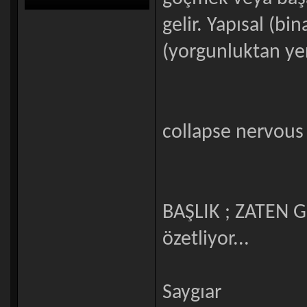
gelir. Yapısal (bi
(yorgunluktan yer
collapse nervous 
BAŞLIK ; ZATEN
özetliyor...
Saygıar