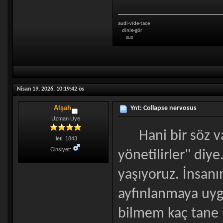
audi-vide-tace
dinle-gör
sus
Nisan 19, 2026, 10:19:42 ös
Alşah
Ynt: Collapse nervosus
Uzman Uye
Hani bir söz var
İleti: 1843
Cinsiyet:
yönetilirler" diy
yaşıyoruz. İnsanı
ayfınlanmaya uygu
bilmem kaç tane