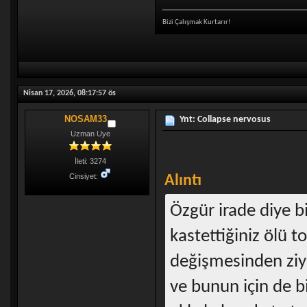
Bizi Çalışmak Kurtarır!
Nisan 17, 2026, 08:17:57 ös
NOSAM33
Ynt: Collapse nervosus
Uzman Uye
İleti: 3274
Cinsiyet:
Alıntı
Özgür irade diye b
kastettiğiniz ölü 
değişmesinden ziya
ve bunun için de b