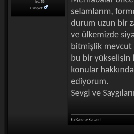
Merhabalar önceli
İleti: 56
Cinsiyet:
selamlarım, formd
durum uzun bir 
ve ülkemizde siy
bitmişlik mevcut 
bu bir yükselişin k
konular hakkında
ediyorum.
Sevgi ve Saygılar
Bizi Çalışmak Kurtarır!