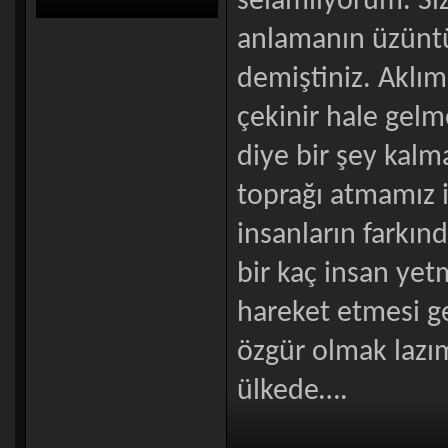
selamlıyorum. Si
anlamanın üzüntü
demiştiniz. Aklı
çekinir hale gelm
diye bir şey kalm
toprağı atmamız 
insanların farkın
bir kaç insan yet
hareket etmesi ge
özgür olmak lazım
ülkede….