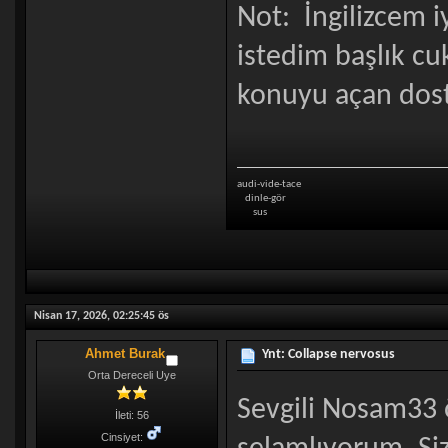
Not: İngilizcem i
istedim başlık cu
konuyu açan dos
audi-vide-tace
dinle-gör
sus
Nisan 17, 2026, 02:25:45 ös
Ahmet Burak
Ynt: Collapse nervosus
Orta Dereceli Uye
Sevgili Nosam33 ö
İleti: 56
Cinsiyet: