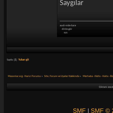
Saygılar
audi-vide-tace
dinle-gör
sus
Sayfa: [
1
]
Yukarı git
Masonlar.org - Harici Forumu
»
Site, Forum ve Uyeler Hakkinda
»
Merhaba - Hello - Hallo - B
Gitmek isted
SMF
|
SMF © 