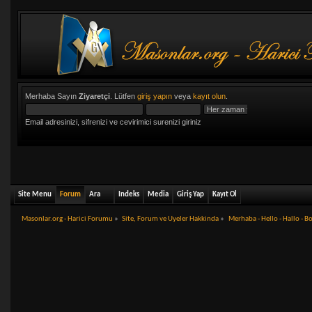
Merhaba Sayın
Ziyaretçi
. Lütfen
giriş yapın
veya
kayıt olun
.
Email adresinizi, sifrenizi ve cevirimici surenizi giriniz
Site Menu
Forum
Ara
Indeks
Media
Giriş Yap
Kayıt Ol
Masonlar.org - Harici Forumu
»
Site, Forum ve Uyeler Hakkinda
»
Merhaba - Hello - Hallo - B