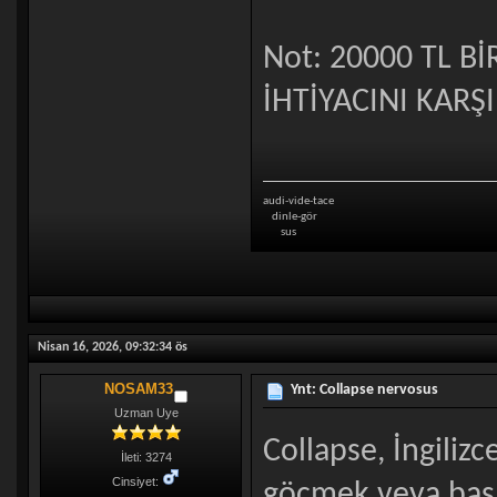
Not: 20000 TL 
İHTİYACINI KARŞI
audi-vide-tace
dinle-gör
sus
Nisan 16, 2026, 09:32:34 ös
NOSAM33
Ynt: Collapse nervosus
Uzman Uye
Collapse, İngiliz
İleti: 3274
Cinsiyet:
göçmek veya başa