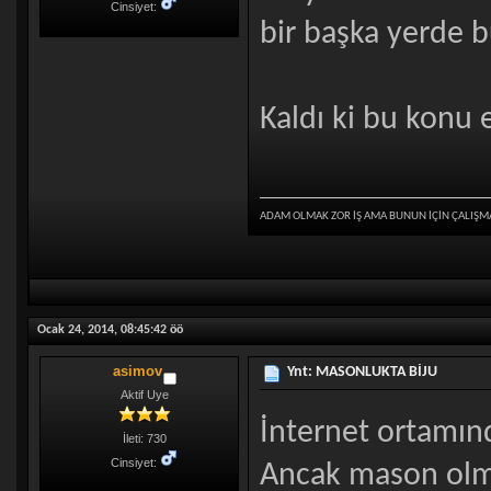
Cinsiyet:
bir başka yerde bu
Kaldı ki bu konu e
ADAM OLMAK ZOR İŞ AMA BUNUN İÇİN ÇALIŞM
Ocak 24, 2014, 08:45:42 öö
asimov
Ynt: MASONLUKTA BİJU
Aktif Uye
İnternet ortamınd
İleti: 730
Cinsiyet:
Ancak mason olma