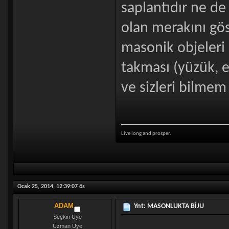
saplantıdır ne de
olan merakını gö
masonik objeleri 
takması (yüzük, e
ve sizleri bilme
Live long and prosper.
Ocak 25, 2014, 12:39:07 ös
ADAM
Ynt: MASONLUKTA BİJU
Seçkin Üye
Uzman Uye