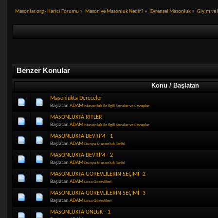
Masonlar.org - Harici Forumu
»
Mason ve Masonluk Nedir?
»
Evrensel Masonluk
»
Giyim ve
Benzer Konular
Konu / Başlatan
Masonlukta Dereceler
Başlatan
ADAM
Masonluk ile ilgili Sorular ve Cevaplar
MASONLUKTA RITLER
Başlatan
ADAM
Masonluk ile ilgili Sorular ve Cevaplar
MASONLUKTA DEVRİM - 1
Başlatan
ADAM
Dunya Masonluk Tarihi
MASONLUKTA DEVRİM - 2
Başlatan
ADAM
Dunya Masonluk Tarihi
MASONLUKTA GÖREVLİLERİN SEÇİMİ -2
Başlatan
ADAM
Loca Görevlileri
MASONLUKTA GÖREVLİLERİN SEÇİMİ -3
Başlatan
ADAM
Loca Görevlileri
MASONLUKTA ÖNLÜK - 1