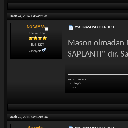
Ocak 24, 2014, 04:24:21 ös
NOSAM33
Ynt: MASONLUKTA BİJU
Uzman Uye
Mason olmadan Ma
İleti: 3274
Cinsiyet:
SAPLANTI'' dır. Sa
audi-vide-tace
dinle-gör
sus
Ocak 25, 2014, 02:55:06 öö
Scientist