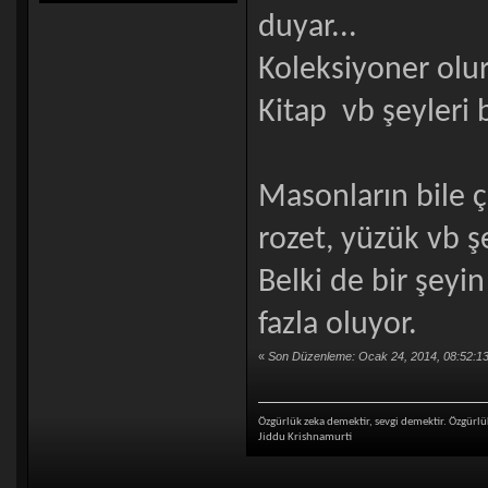
duyar...
Koleksiyoner olu
Kitap vb şeyleri 
Masonların bile ç
rozet, yüzük vb ş
Belki de bir şeyi
fazla oluyor.
«
Son Düzenleme: Ocak 24, 2014, 08:52:1
Özgürlük zeka demektir, sevgi demektir. Özgü
Jiddu Krishnamurti