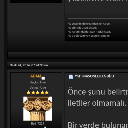
Ne gecenin dehşetinden korkarsın,
Ne gündüz uçan oktan,
Ne karanlıkta dolaşan hastalıktan,
Ne de öğleyin yok eden kırgından.
Ocak 24, 2014, 07:24:33 öö
ADAM
Ynt: MASONLUKTA BİJU
Seçkin Üye
Uzman Uye
Önce şunu belirtm
iletiler olmamalı.
Bir yerde buluna
İleti: 7217