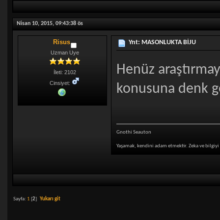
Nisan 10, 2015, 09:43:38 ös
Risus
Ynt: MASONLUKTA BİJU
Uzman Uye
Henüz araştırmay
İleti: 2102
Cinsiyet:
konusuna denk ge
Gnothi Seauton
Yaşamak, kendini adam etmektir. Zeka ve bilgiyi
Sayfa:
1
[
2
]
Yukarı git