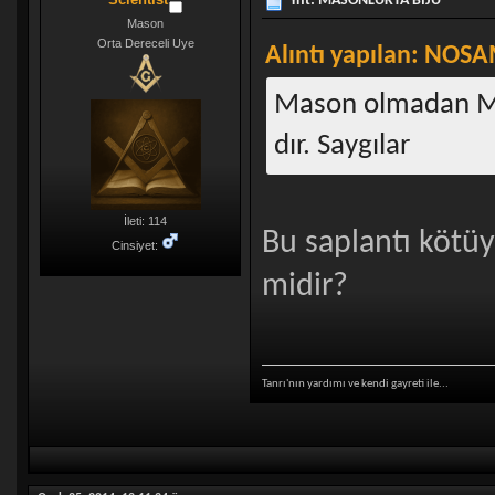
Ynt: MASONLUKTA BİJU
Mason
Orta Dereceli Uye
Alıntı yapılan: NOSA
Mason olmadan Mas
dır. Saygılar
İleti: 114
Bu saplantı kötüy
Cinsiyet:
midir?
Tanrı'nın yardımı ve kendi gayreti ile...