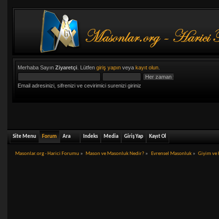
Merhaba Sayın
Ziyaretçi
. Lütfen
giriş yapın
veya
kayıt olun
.
Email adresinizi, sifrenizi ve cevirimici surenizi giriniz
Site Menu
Forum
Ara
Indeks
Media
Giriş Yap
Kayıt Ol
Masonlar.org - Harici Forumu
»
Mason ve Masonluk Nedir?
»
Evrensel Masonluk
»
Giyim ve