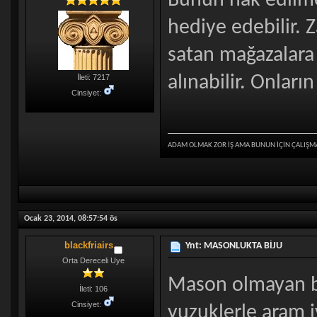
Bunun hak edilmesi
hediye edebilir.
satan mağazalara 
alınabilir. Onların
İleti: 7217
Cinsiyet:
ADAM OLMAK ZOR İŞ AMA BUNUN İÇİN ÇALIŞM
Ocak 23, 2014, 08:57:54 ös
blackfriairs
Ynt: MASONLUKTA BİJU
Orta Dereceli Uye
Mason olmayan bi
İleti: 106
Cinsiyet:
yuzuklerle aram 