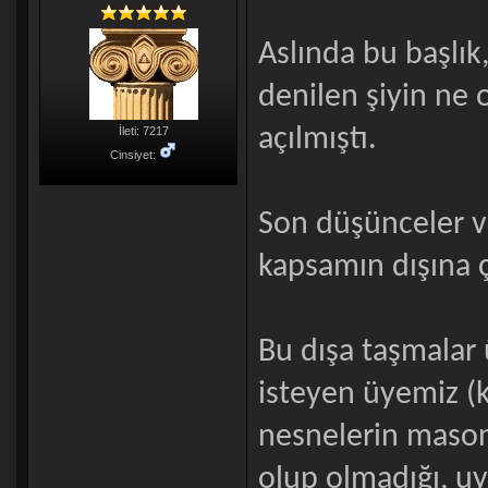
Aslında bu başlık
denilen şiyin ne
açılmıştı.
İleti: 7217
Cinsiyet:
Son düşünceler ve
kapsamın dışına ç
Bu dışa taşmalar
isteyen üyemiz (k
nesnelerin mason
olup olmadığı, uy