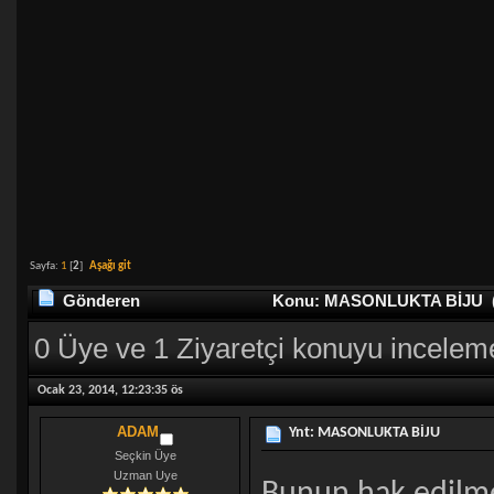
Sayfa:
1
[
2
]
Aşağı git
Gönderen
Konu: MASONLUKTA BİJU (Ok
0 Üye ve 1 Ziyaretçi konuyu incelem
Ocak 23, 2014, 12:23:35 ös
ADAM
Ynt: MASONLUKTA BİJU
Seçkin Üye
Uzman Uye