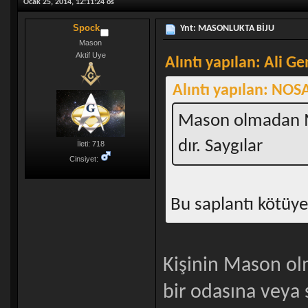
Ocak 25, 2014, 12:11:24 ös
Spock
Ynt: MASONLUKTA BİJU
Mason
Aktif Uye
Alıntı yapılan: Ali G
Alıntı yapılan: NOS
Mason olmadan Ma
dır. Saygılar
İleti: 718
Cinsiyet:
Bu saplantı kötüye
Kişinin Mason ol
bir odasına veya 