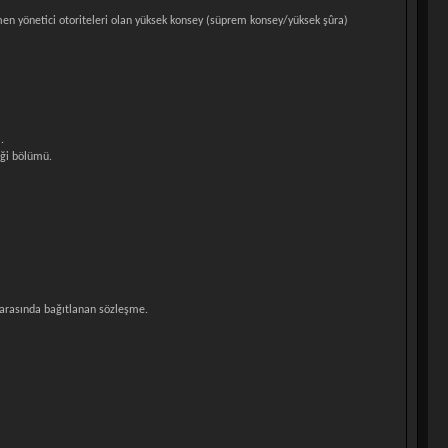
emen yönetici otoriteleri olan yüksek konsey (süprem konsey/yüksek şûra)
.
iği bölümü.
 arasında bağıtlanan sözleşme.