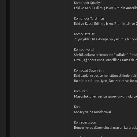
Komandör Şövalye
Eski ve Kabul Edilmiş İskoç Riti’nin Ameri
Komandör Yardımcısı
Eski ve Kabul Edilmiş İskoç Riti’nin 19. ve
Komo Ustaları
7. yüzyılda Orta Avrupa’ya yayılmış bir op
Kompanyonaj
Sözlük anlamı bakımından “kalfalık”, “dost
Orta Çağ sonrasında, öncelikle Fransa’da ol
Kompozit Sütun Stili
Eski çağların beş temel sütun stilinden biri
Bu sütun stilinde, İyon, Dor, Korint ve Tusk
Komutan
Masonlukta yer yer bir görev unvanı olara
Kon.
Konsey ya da Konsistuvar
Konfederasyon
Benzer ve eş düzey ulusal mason kuruluşlar