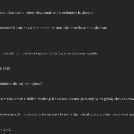
 seçildikten sonra, görevi devralarak yerine getirmeye başlamak.
anatında kullanılmış olan sütun stilleri arasında en narin ve en süslü olanı.
ir ülkedeki tüm üyelerini kapsayan Orta Çağ sonu ve sonrası örgütü.
56-1960
rütülmesini sağlayan görevli.
 uğraşmakta olmakla birlikte, herhangi bir mason locasına girmemiş ya da girmiş olup da sonrad
rekçesiyle, bir mason ya da bir masonik birim ile ilgili olmak üzere yapılan inceleme ve ar
ın tümü.