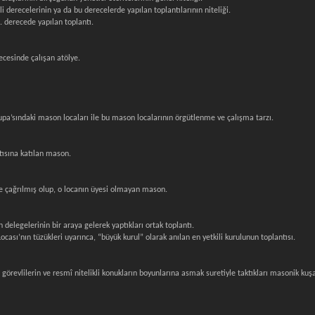
li derecelerinin ya da bu derecelerde yapılan toplantılarının niteliği.
. derecede yapılan toplantı.
recesinde çalışan atölye.
upa’sındaki mason locaları ile bu mason localarının örgütlenme ve çalışma tarzı.
tısına katılan mason.
e çağrılmış olup, o locanın üyesi olmayan mason.
delegelerinin bir araya gelerek yaptıkları ortak toplantı.
ası’nın tüzükleri uyarınca, “büyük kurul” olarak anılan en yetkili kurulunun toplantısı.
 görevlilerin ve resmî nitelikli konukların boyunlarına asmak suretiyle taktıkları masonik ku