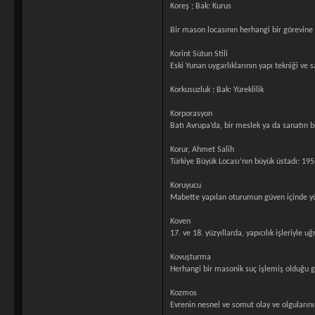
Koreş ; Bak: Kurus
Bir mason locasının herhangi bir görevine
Korint Sütun Stili
Eski Yunan uygarlıklarının yapı tekniği ve s
Korkusuzluk ; Bak: Yüreklilik
Korporasyon
Batı Avrupa’da, bir meslek ya da sanatın b
Korur, Ahmet Salih
Türkiye Büyük Locası’nın büyük üstadı: 19
Koruyucu
Mabette yapılan oturumun güven içinde yü
Koven
17. ve 18. yüzyıllarda, yapıcılık işleriyle
Kovuşturma
Herhangi bir masonik suç işlemiş olduğu ge
Kozmos
Evrenin nesnel ve somut olay ve olguların