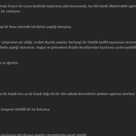
yılında İsviçre’nin Lozan kentinde toplanmış ünlü konvanında, bu ritin kendi ülkelerindeki eg
n bir sözleşme.
gi bir konu üzerinde tek kişinin yaptığı konuşma.
r çalışmanın yer aldığı, mabet dışında yapılan, herhangi bir ritüelik özellik taşımayan oturum
bette yaptığı oturumun, olağan ve geleneksel disiplin kurallarından bazılarına uyulmayabild
 ve öğretisi.
 bir büyük loca ya da büyük doğu ile bir ritin yüksek derecelerini yöneten egemen otoritesi
simgesel nitelikli bir tür kutsama.
luşlarının birçoğunun yönetici otoritelerinin genel niteliği.