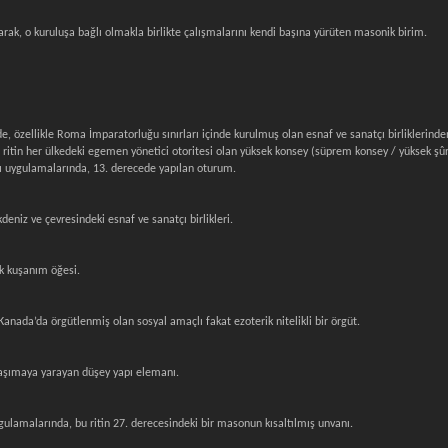
ak, o kuruluşa bağlı olmakla birlikte çalışmalarını kendi başına yürüten masonik birim.
, özellikle Roma İmparatorluğu sınırları içinde kurulmuş olan esnaf ve sanatçı birliklerinden
u ritin her ülkedeki egemen yönetici otoritesi olan yüksek konsey (süprem konsey / yüksek şûra
azı uygulamalarında, 13. derecede yapılan oturum.
kdeniz ve çevresindeki esnaf ve sanatçı birlikleri.
ik kuşanım öğesi.
Kanada’da örgütlenmiş olan sosyal amaçlı fakat ezoterik nitelikli bir örgüt.
 taşımaya yarayan düşey yapı elemanı.
ygulamalarında, bu ritin 27. derecesindeki bir masonun kısaltılmış unvanı.