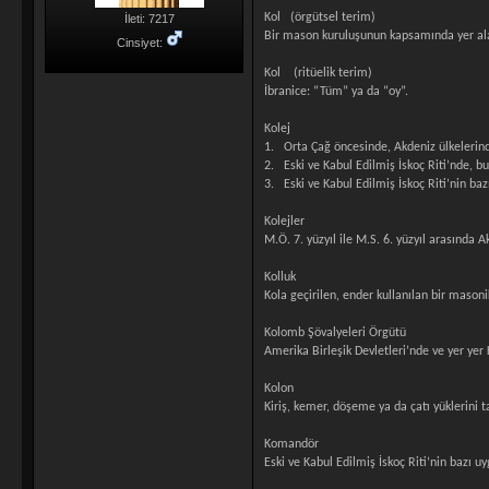
Kol (örgütsel terim)
İleti: 7217
Bir mason kuruluşunun kapsamında yer alar
Cinsiyet:
Kol (ritüelik terim)
İbranice: “Tüm” ya da “oy”.
Kolej
1. Orta Çağ öncesinde, Akdeniz ülkelerinde
2. Eski ve Kabul Edilmiş İskoç Riti’nde, b
3. Eski ve Kabul Edilmiş İskoç Riti’nin b
Kolejler
M.Ö. 7. yüzyıl ile M.S. 6. yüzyıl arasında A
Kolluk
Kola geçirilen, ender kullanılan bir mason
Kolomb Şövalyeleri Örgütü
Amerika Birleşik Devletleri’nde ve yer yer 
Kolon
Kiriş, kemer, döşeme ya da çatı yüklerini
Komandör
Eski ve Kabul Edilmiş İskoç Riti’nin bazı u