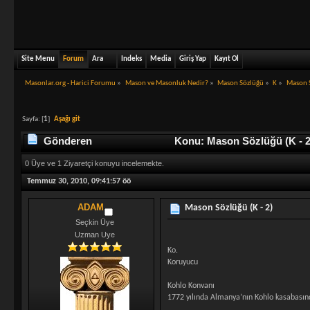
Site Menu
Forum
Ara
Indeks
Media
Giriş Yap
Kayıt Ol
Masonlar.org - Harici Forumu
»
Mason ve Masonluk Nedir?
»
Mason Sözlüğü
»
K
»
Mason S
Sayfa: [
1
]
Aşağı git
Gönderen
Konu: Mason Sözlüğü (K - 2
0 Üye ve 1 Ziyaretçi konuyu incelemekte.
Temmuz 30, 2010, 09:41:57 öö
ADAM
Mason Sözlüğü (K - 2)
Seçkin Üye
Uzman Uye
Ko.
Koruyucu
Kohlo Konvanı
1772 yılında Almanya’nın Kohlo kasabasın