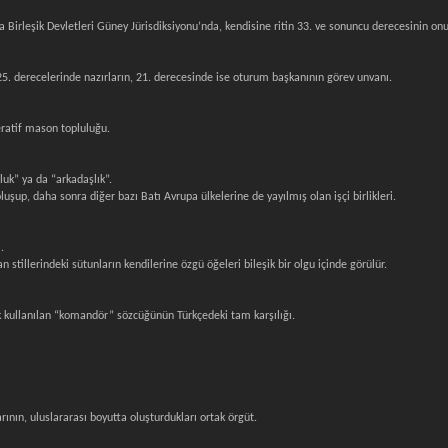
ka Birleşik Devletleri Güney Jürisdiksiyonu’nda, kendisine ritin 33. ve sonuncu derecesinin o
 25. derecelerinde nazırların, 21. derecesinde ise oturum başkanının görev unvanı.
eratif mason topluluğu.
luk” ya da “arkadaşlık”.
uşup, daha sonra diğer bazı Batı Avrupa ülkelerine de yayılmış olan işçi birlikleri.
.
an stillerindeki sütunların kendilerine özgü öğeleri bileşik bir olgu içinde görülür.
k kullanılan “komandör” sözcüğünün Türkçedeki tam karşılığı.
ının, uluslararası boyutta oluşturdukları ortak örgüt.