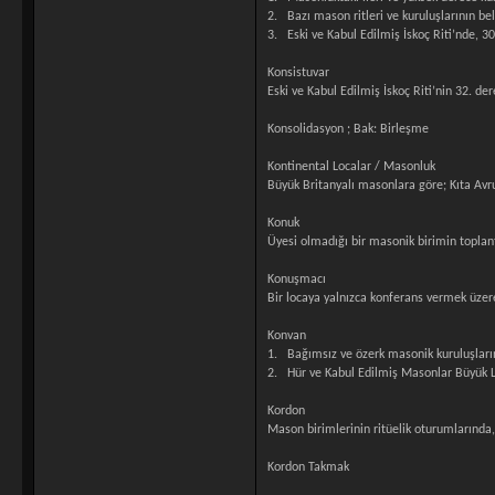
2. Bazı mason ritleri ve kuruluşlarının bel
3. Eski ve Kabul Edilmiş İskoç Riti’nde, 30
Konsistuvar
Eski ve Kabul Edilmiş İskoç Riti’nin 32. de
Konsolidasyon ; Bak: Birleşme
Kontinental Localar / Masonluk
Büyük Britanyalı masonlara göre; Kıta Avr
Konuk
Üyesi olmadığı bir masonik birimin toplan
Konuşmacı
Bir locaya yalnızca konferans vermek üzer
Konvan
1. Bağımsız ve özerk masonik kuruluşların 
2. Hür ve Kabul Edilmiş Masonlar Büyük Loc
Kordon
Mason birimlerinin ritüelik oturumlarında,
Kordon Takmak