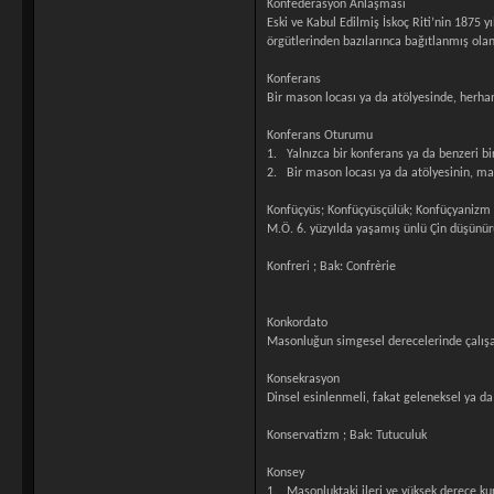
Konfederasyon Anlaşması
Eski ve Kabul Edilmiş İskoç Riti’nin 1875 
örgütlerinden bazılarınca bağıtlanmış ola
Konferans
Bir mason locası ya da atölyesinde, herhan
Konferans Oturumu
1. Yalnızca bir konferans ya da benzeri bi
2. Bir mason locası ya da atölyesinin, ma
Konfüçyüs; Konfüçyüsçülük; Konfüçyanizm
M.Ö. 6. yüzyılda yaşamış ünlü Çin düşünürü
Konfreri ; Bak: Confrèrie
Konkordato
Masonluğun simgesel derecelerinde çalışan
Konsekrasyon
Dinsel esinlenmeli, fakat geleneksel ya da 
Konservatizm ; Bak: Tutuculuk
Konsey
1. Masonluktaki ileri ve yüksek derece kuru