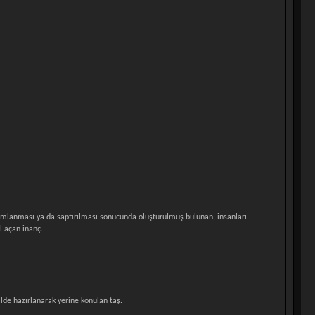
orumlanması ya da saptırılması sonucunda oluşturulmuş bulunan, insanları
l açan inanç.
ilde hazırlanarak yerine konulan taş.