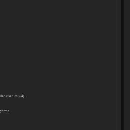
an çıkarılmış kişi.
aştırma.