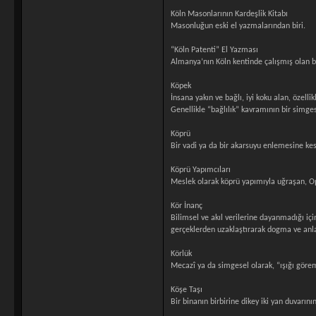
Köln Masonlarının Kardeşlik Kitabı
Masonluğun eski el yazmalarından biri.
“Köln Patenti” El Yazması
Almanya’nın Köln kentinde çalışmış olan bi
Köpek
İnsana yakın ve bağlı, iyi koku alan, özellik
Genellikle “bağlılık” kavramının bir simge
Köprü
Bir vadi ya da bir akarsuyu enlemesine kese
Köprü Yapımcıları
Meslek olarak köprü yapımıyla uğraşan, Op
Kör İnanç
Bilimsel ve akıl verilerine dayanmadığı i
gerçeklerden uzaklaştırarak dogma ve anlam
Körlük
Mecazî ya da simgesel olarak, “ışığı gör
Köşe Taşı
Bir binanın birbirine dikey iki yan duvarı