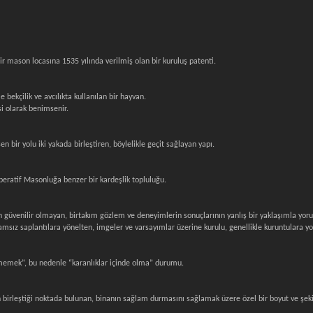
r mason locasına 1535 yılında verilmiş olan bir kuruluş patenti.
le bekçilik ve avcılıkta kullanılan bir hayvan.
si olarak benimsenir.
n bir yolu iki yakada birleştiren, böylelikle geçit sağlayan yapı.
eratif Masonluğa benzer bir kardeşlik topluluğu.
çin güvenilir olmayan, birtakım gözlem ve deneyimlerin sonuçlarının yanlış bir yaklaşımla y
sız saplantılara yönelten, imgeler ve varsayımlar üzerine kurulu, genellikle kuruntulara yo
ememek”, bu nedenle “karanlıklar içinde olma” durumu.
nın birleştiği noktada bulunan, binanın sağlam durmasını sağlamak üzere özel bir boyut ve şek