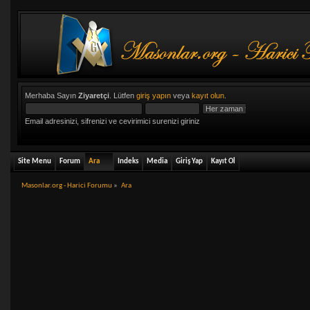
Merhaba Sayın
Ziyaretçi
. Lütfen
giriş yapın
veya
kayıt olun
.
Email adresinizi, sifrenizi ve cevirimici surenizi giriniz
Site Menu
Forum
Ara
Indeks
Media
Giriş Yap
Kayıt Ol
Masonlar.org - Harici Forumu
»
Ara