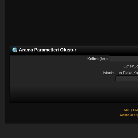
Arama Parametleri Oluştur
Kelime(ler):
Örnek
Go
Istanbul`un Plaka Ko
SMF
|
SM
Masonlar.or