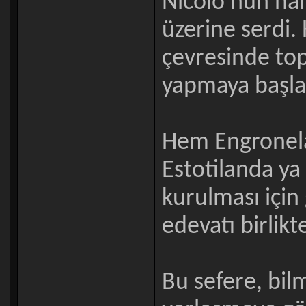
Nicolo’nun har
üzerine serdi. 
çevresinde topl
yapmaya başlad
Hem Engronel
Estotilanda ya
kurulması için
edevatı birlikt
Bu sefere, bil