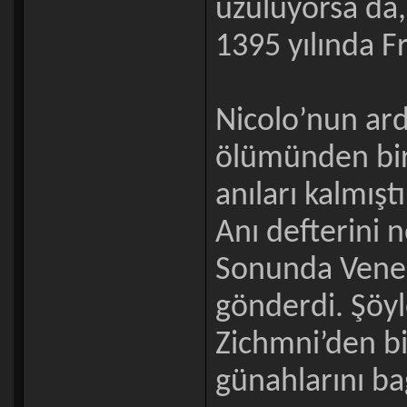
üzülüyorsa da,
1395 yılında F
Nicolo’nun ardı
ölümünden bir 
anıları kalmışt
Anı defterini 
Sonunda Vened
gönderdi. Şöyl
Zichmni’den bi
günahlarını bağ