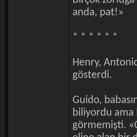
Birçok zorluğa
anda, pat!»
* * * * * *
Henry, Antonio
gösterdi.
Guido, babasın
biliyordu ama b
görmemişti. «