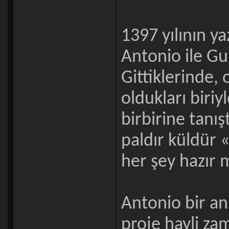
1397 yılının y
Antonio ile Gu
Gittiklerinde,
oldukları biriyl
birbirine tanı
paldır küldür 
her şey hazır 
Antonio bir a
proje hayli z