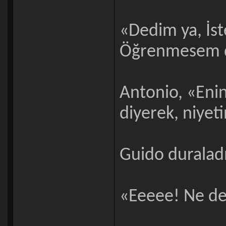
«Dedim ya, İs
Öğrenmesem d
Antonio, «Eni
diyerek, niyet
Guido duraladı
«Eeeee! Ne de