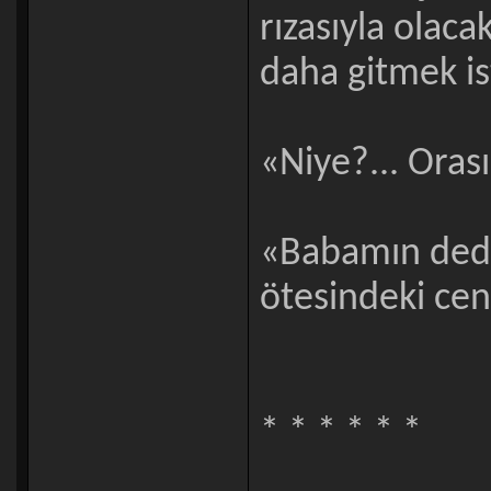
rızasıyla olaca
daha gitmek is
«Niye?... Orası
«Babamın dedi
ötesindeki ce
* * * * * *