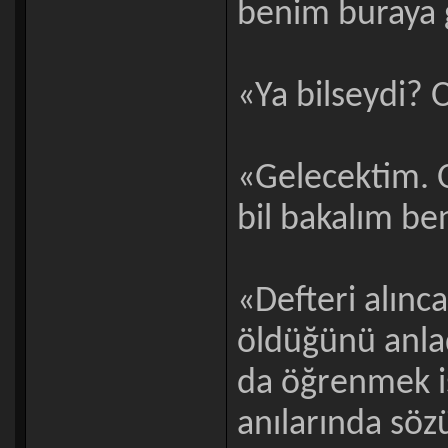
benim buraya g
«Ya bilseydi? 
«Gelecektim. 
bil bakalım be
«Defteri alın
öldüğünü anladı
da öğrenmek is
anılarında söz