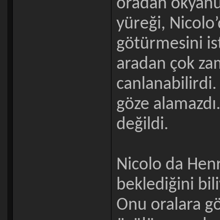
oradan okyanu
yüreği, Nicolo
götürmesini i
aradan çok za
canlanabilirdi
göze alamazdı.
değildi.
Nicolo da Henr
beklediğini bil
Onu oralara g