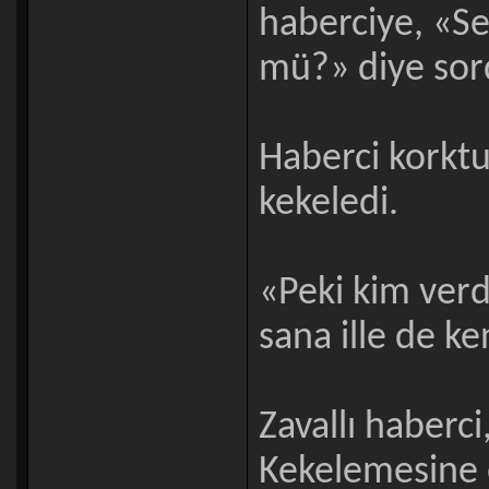
haberciye, «S
mü?» diye sor
Haberci korktu
kekeledi.
«Peki kim verd
sana ille de ke
Zavallı haberc
Kekelemesine 