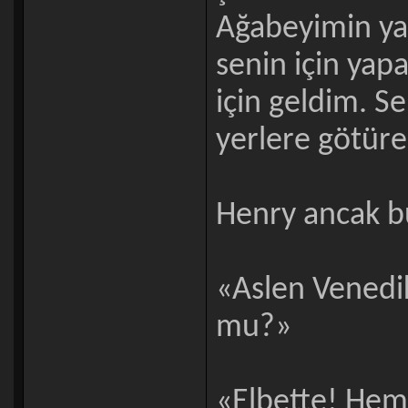
Ağabeyimin yar
senin için ya
için geldim. Se
yerlere götür
Henry ancak bu
«Aslen Venedik
mu?»
«Elbette! Hem 