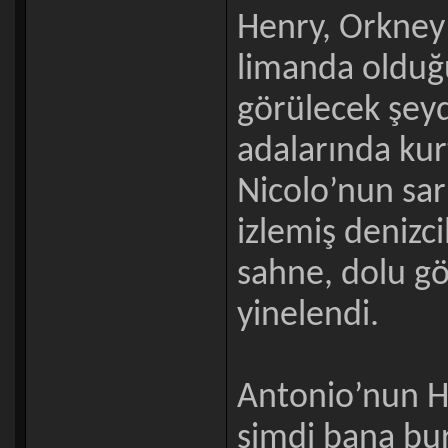
Henry, Orkney
limanda olduğ
görülecek şeyd
adalarında kur
Nicolo’nun sar
izlemiş denizc
sahne, dolu gö
yinelendi.
Antonio’nun He
şimdi bana bur