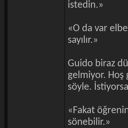
istedin.»
«O da var elbe
sayılır.»
Guido biraz dü
gelmiyor. Hoş g
söyle. İstiyors
«Fakat öğrenin
sönebilir.»