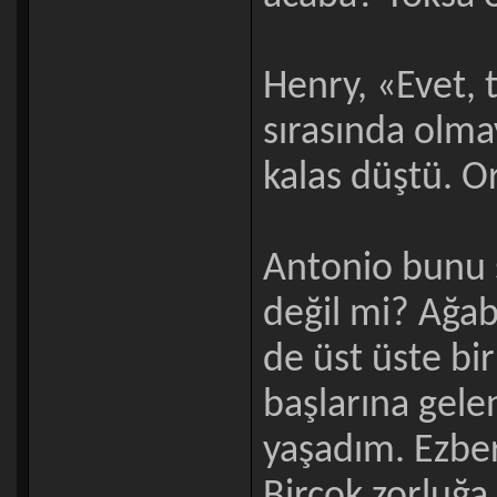
Henry, «Evet, 
sırasında olma
kalas düştü. O
Antonio bunu s
değil mi? Ağa
de üst üste bi
başlarına gelen
yaşadım. Ezber