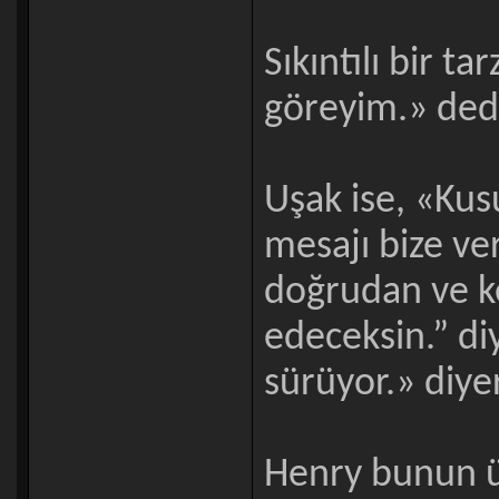
Sıkıntılı bir t
göreyim.» ded
Uşak ise, «Ku
mesajı bize ve
doğrudan ve ke
edeceksin.” di
sürüyor.» diye
Henry bunun üz