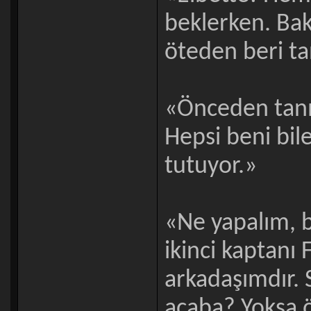
beklerken. Bak
öteden beri tan
«Önceden tanı
Hepsi beni bil
tutuyor.»
«Ne yapalım, b
ikinci kaptanı
arkadaşımdır.
acaba? Yoksa 