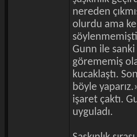
nereden çıkmış
olurdu ama ke
söylenmemişti
Gunn ile sanki
görememiş olan
kucaklaştı. Son
böyle yaparız.»
işaret çaktı. G
uyguladı.