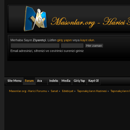
Merhaba Sayın
Ziyaretçi
. Lütfen
giriş yapın
veya
kayıt olun
.
Email adresinizi, sifrenizi ve cevirimici surenizi giriniz
Site Menu
Forum
Ara
Indeks
Media
Giriş Yap
Kayıt Ol
Masonlar.org - Harici Forumu
»
Sanat
»
Edebiyat
»
Tapınakçıların Hazinesi
»
Tapınakçıların 