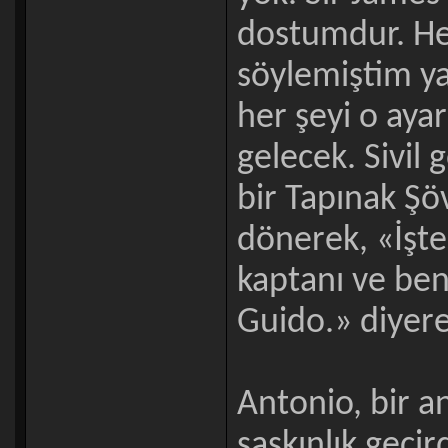
dostumdur. Her
söylemiştim ya
her şeyi o ayar
gelecek. Sivi
bir Tapınak Şö
dönerek, «İşte
kaptanı ve ben
Guido.» diyere
Antonio, bir an
şaşkınlık geçir