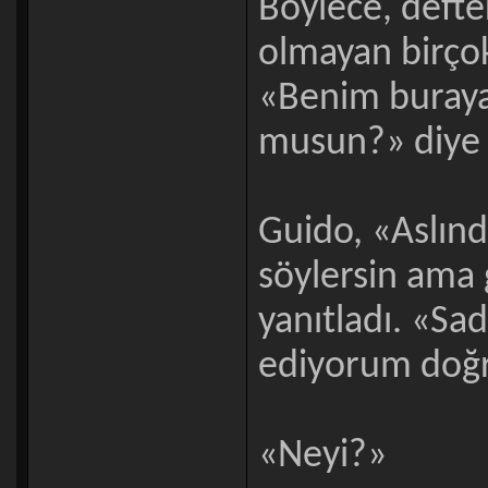
Böylece, defte
olmayan birçok
«Benim buraya 
musun?» diye 
Guido, «Aslınd
söylersin ama 
yanıtladı. «Sa
ediyorum doğ
«Neyi?»