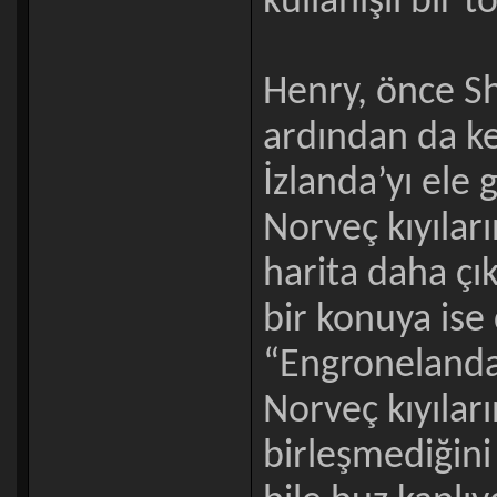
kullanışlı bir t
Henry, önce She
ardından da ke
İzlanda’yı ele 
Norveç kıyılar
harita daha çı
bir konuya ise
“Engronelanda”
Norveç kıyılar
birleşmediğini