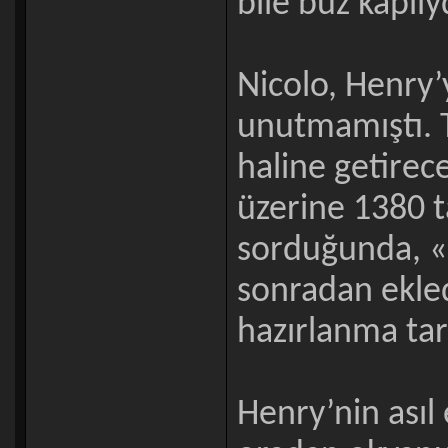
bile buz kaplı
Nicolo, Henry’
unutmamıştı. T
haline getirece
üzerine 1380 t
sorduğunda, «
sonradan ekled
hazırlanma tar
Henry’nin asıl