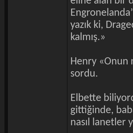
eline alan bir
Engronelanda’y
yazık ki, Drage
kalmış.»
Henry «Onun n
sordu.
Elbette biliyo
gittiğinde, ba
nasıl lanetler