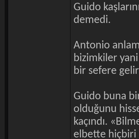
Guido kaşlarını
demedi.
Antonio anlamı
bizimkiler yan
bir sefere geli
Guido buna bi
olduğunu hiss
kaçındı. «Bilme
elbette hiçbiri