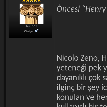
Öncesi “Henry’
İleti: 7217
Cinsiyet:
Nicolo Zeno, 
yeteneği pek 
dayanıklı çok s
ilginç bir şey 
konulan ve he