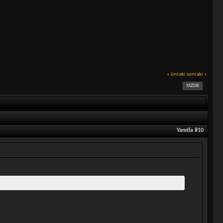
« önceki
sonraki »
YAZDIR
Yanıtla #10