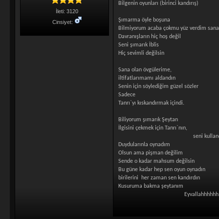
Bilgenin oyunları (birinci kandırış)
İleti: 3120
Şımarma öyle boşuna
Cinsiyet:
Bilmiyorum acaba çokmu yüz verdim san
Davranışların hiç hoş değil
Seni şımarık İblis
Hiç sevimli değilsin
Sana olan övgülerime,
iltifatlarımamı aldandın
Senin için söylediğim güzel sözler
Sadece
Tanrı`yı kıskandırmak içindi.
Biliyorum şımarık Şeytan
İlgisini çekmek için Tanrı`nın,
seni kullandım....
Duydularınla oynadım
Olsun ama pişman değilim
Sende o kadar mahsum değilsin
Bu güne kadar hep sen oyun oynadın
birilerini her zaman sen kandırdın
Kusuruma bakma şeytanım
Eyvallahhhhhh..