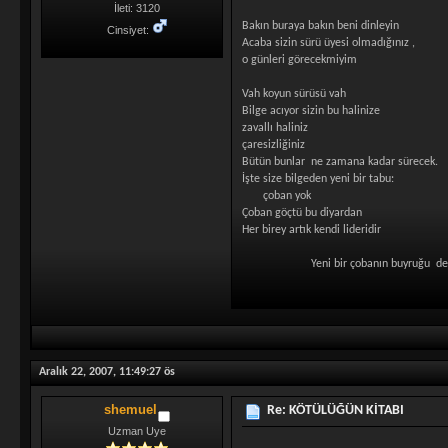
İleti: 3120
Bakın buraya bakın beni dinleyin
Cinsiyet:
Acaba sizin sürü üyesi olmadığınız ,
o günleri görecekmiyim
Vah koyun sürüsü vah
Bilge acıyor sizin bu halinize
zavallı haliniz
çaresizliğiniz
Bütün bunlar ne zamana kadar sürecek.
İşte size bilgeden yeni bir tabu:
çoban yok
Çoban göçtü bu diyardan
Her birey artık kendi lideridir
Yeni bir çobanın buyruğu değil Bi
Aralık 22, 2007, 11:49:27 ös
shemuel
Re: KÖTÜLÜĞÜN KİTABI
Uzman Uye