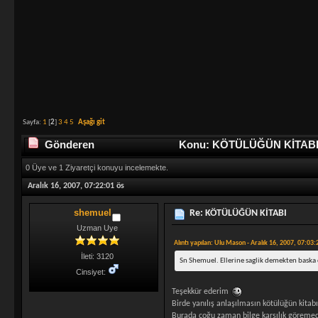
Sayfa:
1
[
2
]
3
4
5
Aşağı git
Gönderen
Konu: KÖTÜLÜĞÜN KİTABI (
0 Üye ve 1 Ziyaretçi konuyu incelemekte.
Aralık 16, 2007, 07:22:01 ös
shemuel
Re: KÖTÜLÜĞÜN KİTABI
Uzman Uye
Alıntı yapılan: Ulu Mason - Aralık 16, 2007, 07:03:
İleti: 3120
Sn Shemuel. Ellerine saglik demekten baska
Cinsiyet:
Teşekkür ederim
Birde yanılış anlaşılmasın kötülüğün kitabı
Burada çoğu zaman bilge karşılık göremedi