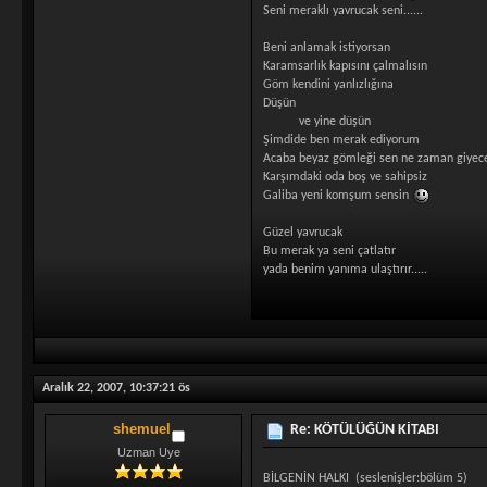
Seni meraklı yavrucak seni......
Beni anlamak istiyorsan
Karamsarlık kapısını çalmalısın
Göm kendini yanlızlığına
Düşün
ve yine düşün
Şimdide ben merak ediyorum
Acaba beyaz gömleği sen ne zaman giyece
Karşımdaki oda boş ve sahipsiz
Galiba yeni komşum sensin
Güzel yavrucak
Bu merak ya seni çatlatır
yada benim yanıma ulaştırır.....
Aralık 22, 2007, 10:37:21 ös
shemuel
Re: KÖTÜLÜĞÜN KİTABI
Uzman Uye
BİLGENİN HALKI (seslenişler:bölüm 5)