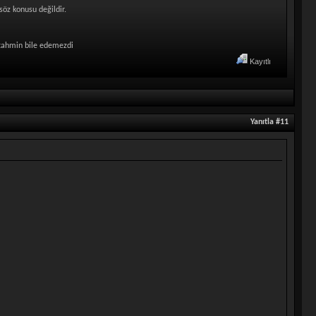
söz konusu değildir.
se tahmin bile edemezdi
Kayıtlı
Yanıtla #11