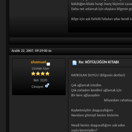
kötülüğün kitabı hangi inanç biçimini savu
Daha net anlamak için olaylara bilgenin gö
Bilge için aşk ilahidir.Tabuları yıkar kend
Aralık 22, 2007, 09:29:00 ös
shemuel
Re: KÖTÜLÜĞÜN KİTABI
Uzman Uye
KAYBOLAN DUYGU (Bilgenin dertleri)
İleti: 3120
Çok ağlamak istedim.
Cinsiyet:
Çok zorladım kendimi ağlamak için
Bir kere ağlasaydım
biliyordum rahatlayaca
Kaybetmiştim duygusallığımı
Nerelere gitmişti benim hislerim
Neydi benim duygusallığımı yok eden
suçlu benmiydim?