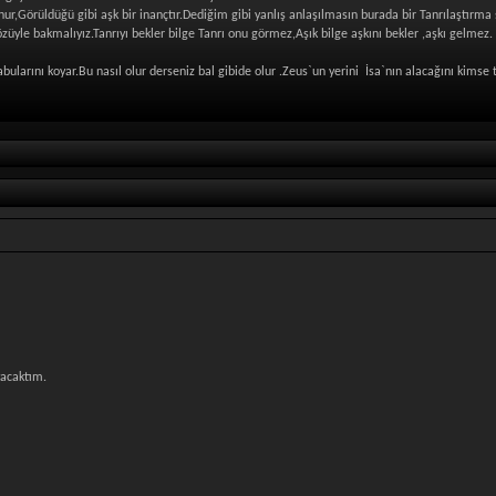
nur,Görüldüğü gibi aşk bir inançtır.Dediğim gibi yanlış anlaşılmasın burada bir Tanrılaştırma 
züyle bakmalıyız.Tanrıyı bekler bilge Tanrı onu görmez,Aşık bilge aşkını bekler ,aşkı gelmez.
i tabularını koyar.Bu nasıl olur derseniz bal gibide olur .Zeus`un yerini İsa`nın alacağını kim
ktım.