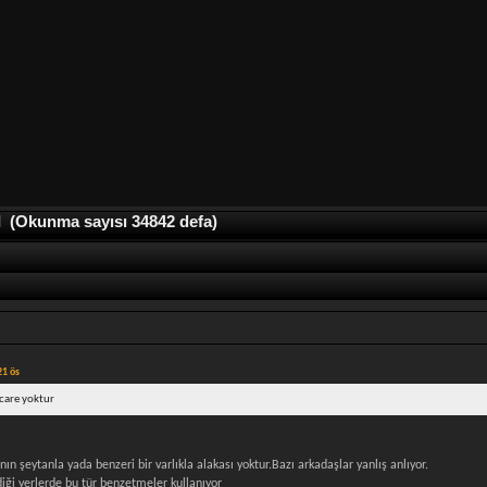
Okunma sayısı 34842 defa)
21 ös
 care yoktur
nın şeytanla yada benzeri bir varlıkla alakası yoktur.Bazı arkadaşlar yanlış anlıyor.
ği yerlerde bu tür benzetmeler kullanıyor