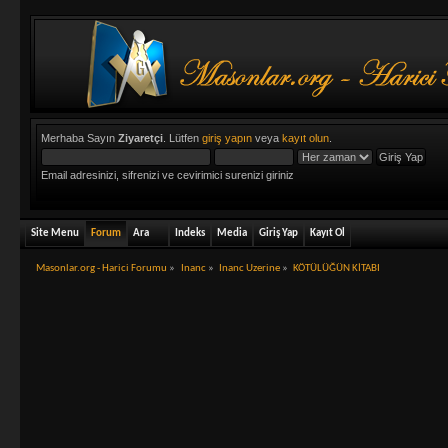
Merhaba Sayın
Ziyaretçi
. Lütfen
giriş yapın
veya
kayıt olun
.
Email adresinizi, sifrenizi ve cevirimici surenizi giriniz
Site Menu
Forum
Ara
Indeks
Media
Giriş Yap
Kayıt Ol
Masonlar.org - Harici Forumu
»
Inanc
»
Inanc Uzerine
»
KÖTÜLÜĞÜN KİTABI