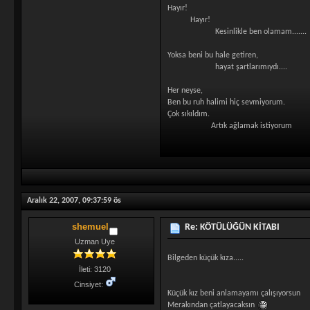
Hayır!
Hayır!
Kesinlikle ben olamam.......
Yoksa beni bu hale getiren,
hayat şartlarımıydı....
Her neyse,
Ben bu ruh halimi hiç sevmiyorum.
Çok sıkıldım.
Artık ağlamak istiyorum
Aralık 22, 2007, 09:37:59 ös
shemuel
Re: KÖTÜLÜĞÜN KİTABI
Uzman Uye
Bilgeden küçük kıza.....
İleti: 3120
Cinsiyet:
Küçük kız beni anlamayamı çalışıyorsun
Merakından çatlayacaksın