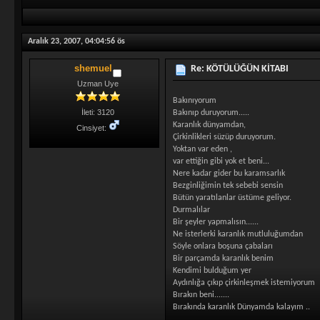
Aralık 23, 2007, 04:04:56 ös
shemuel
Re: KÖTÜLÜĞÜN KİTABI
Uzman Uye
Bakınıyorum
İleti: 3120
Bakınıp duruyorum.....
Karanlık dünyamdan,
Cinsiyet:
Çirkinlikleri süzüp duruyorum.
Yoktan var eden ,
var ettiğin gibi yok et beni...
Nere kadar gider bu karamsarlık
Bezginliğimin tek sebebi sensin
Bütün yaratılanlar üstüme geliyor.
Durmalılar
Bir şeyler yapmalısın......
Ne isterlerki karanlık mutluluğumdan
Söyle onlara boşuna çabaları
Bir parçamda karanlık benim
Kendimi bulduğum yer
Aydınlığa çıkıp çirkinleşmek istemiyorum
Bırakın beni.......
Bırakında karanlık Dünyamda kalayım ..