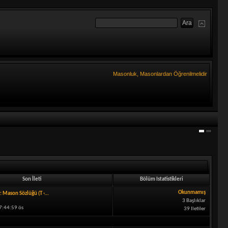
Masonluk, Masonlardan Öğrenilmelidir
Son İleti
Bölüm Istatistikleri
Okunmamış
: Mason Sözlüğü (T -...
3 Başlıklar
7:44:59 ös
39 Iletiler