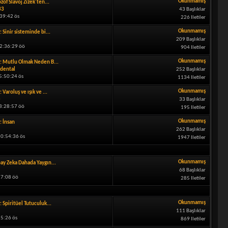
Okunmamış
ozof Slavoj Zizek'ten...
33
43 Başlıklar
:39:42 ös
226 Iletiler
Okunmamış
: Sinir sisteminde bi...
209 Başlıklar
12:36:29 öö
904 Iletiler
Okunmamış
: Mutlu Olmak Neden B...
dental
252 Başlıklar
5:50:24 ös
1134 Iletiler
Okunmamış
: Varoluş ve ışık ve ...
e
33 Başlıklar
08:28:57 öö
195 Iletiler
Okunmamış
: İnsan
262 Başlıklar
0:54:36 ös
1947 Iletiler
Okunmamış
ay Zeka Dahada Yaygın...
68 Başlıklar
27:08 öö
285 Iletiler
Okunmamış
: Spiritüel Tutuculuk...
111 Başlıklar
25:26 ös
869 Iletiler