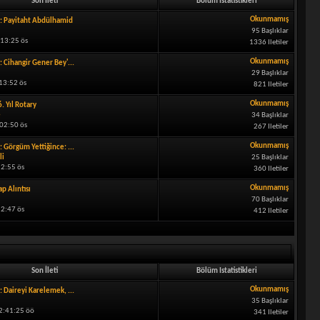
Son İleti
Bölüm Istatistikleri
Okunmamış
: Payitaht Abdülhamid
95 Başlıklar
:13:25 ös
1336 Iletiler
Okunmamış
: Cihangir Gener Bey'...
29 Başlıklar
13:52 ös
821 Iletiler
Okunmamış
. Yıl Rotary
e
34 Başlıklar
02:50 ös
267 Iletiler
Okunmamış
: Görgüm Yettiğince: ...
li
25 Başlıklar
52:55 ös
360 Iletiler
Okunmamış
ap Alıntısı
70 Başlıklar
52:47 ös
412 Iletiler
Son İleti
Bölüm Istatistikleri
Okunmamış
: Daireyi Karelemek, ...
35 Başlıklar
12:41:25 öö
341 Iletiler