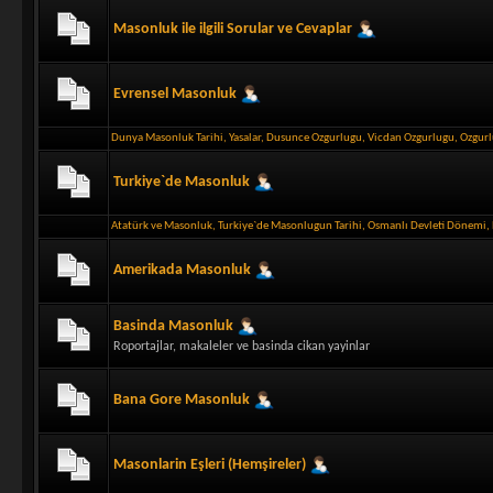
Masonluk ile ilgili Sorular ve Cevaplar
Evrensel Masonluk
Dunya Masonluk Tarihi
,
Yasalar
,
Dusunce Ozgurlugu
,
Vicdan Ozgurlugu
,
Ozgur
Turkiye`de Masonluk
Atatürk ve Masonluk
,
Turkiye`de Masonlugun Tarihi
,
Osmanlı Devleti Dönemi
,
Amerikada Masonluk
Basinda Masonluk
Roportajlar, makaleler ve basinda cikan yayinlar
Bana Gore Masonluk
Masonlarin Eşleri (Hemşireler)