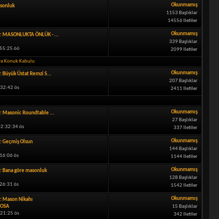
Okunmamış
sonluk
1153 Başlıklar
14556 Iletiler
Okunmamış
: MASONLUKTA ÖNLÜK - ...
339 Başlıklar
:55:25 öö
2099 Iletiler
ya Konuk Kabulu
Okunmamış
: Büyük Üstat Remzi S...
207 Başlıklar
:32:42 ös
2411 Iletiler
Okunmamış
: Masonic Roundtable ...
27 Başlıklar
2:32:34 ös
337 Iletiler
Okunmamış
: Geçmiş Olsun
144 Başlıklar
:16:06 ös
1144 Iletiler
Okunmamış
: Bana göre masonluk
128 Başlıklar
26:31 ös
1542 Iletiler
Okunmamış
: Mason Nikahı
OSA
15 Başlıklar
:21:25 ös
342 Iletiler