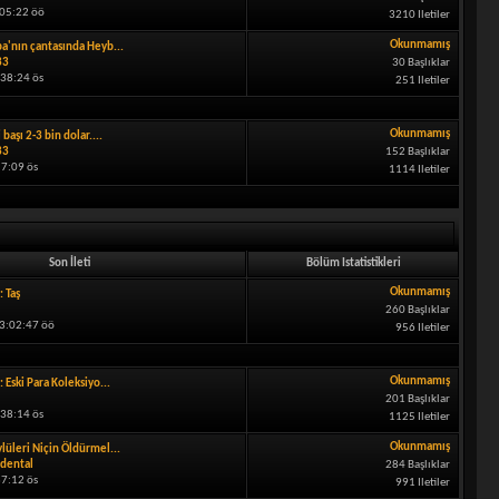
:05:22 öö
3210 Iletiler
Okunmamış
a'nın çantasında Heyb...
33
30 Başlıklar
:38:24 ös
251 Iletiler
Okunmamış
i başı 2-3 bin dolar....
33
152 Başlıklar
57:09 ös
1114 Iletiler
Son İleti
Bölüm Istatistikleri
Okunmamış
: Taş
260 Başlıklar
03:02:47 öö
956 Iletiler
Okunmamış
: Eski Para Koleksiyo...
201 Başlıklar
:38:14 ös
1125 Iletiler
Okunmamış
lüleri Niçin Öldürmel...
dental
284 Başlıklar
37:12 ös
991 Iletiler