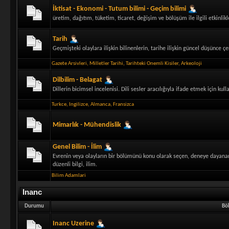
İktisat - Ekonomi - Tutum bilimi - Geçim bilimi
üretim, dağıtım, tüketim, ticaret, değişim ve bölüşüm ile ilgili etkinlikle
Tarih
Geçmişteki olaylara ilişkin bilinenlerin, tarihe ilişkin güncel düşünce 
Gazete Arsivleri
,
Milletler Tarihi
,
Tarihteki Onemli Kisiler
,
Arkeoloji
Dilbilim - Belagat
Dillerin bicimsel incelenisi. Dili sesler aracılığıyla ifade etmek için kul
Turkce
,
Ingilizce
,
Almanca
,
Fransizca
Mimarlık - Mühendislik
Genel Bilim - İlim
Evrenin veya olayların bir bölümünü konu olarak seçen, deneye dayana
düzenli bilgi, ilim.
Bilim Adamlari
Inanc
Durumu
Bö
Inanc Uzerine