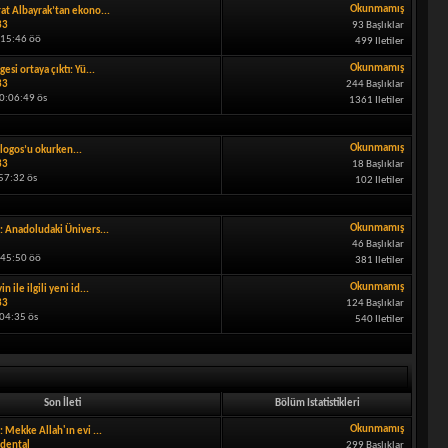
Okunmamış
at Albayrak’tan ekono...
33
93 Başlıklar
:15:46 öö
499 Iletiler
Okunmamış
gesi ortaya çıktı: Yü...
33
244 Başlıklar
0:06:49 ös
1361 Iletiler
Okunmamış
logos’u okurken...
33
18 Başlıklar
57:32 ös
102 Iletiler
Okunmamış
: Anadoludaki Ünivers...
46 Başlıklar
:45:50 öö
381 Iletiler
Okunmamış
in ile ilgili yeni id...
33
124 Başlıklar
:04:35 ös
540 Iletiler
Son İleti
Bölüm Istatistikleri
Okunmamış
: Mekke Allah'ın evi ...
dental
299 Başlıklar