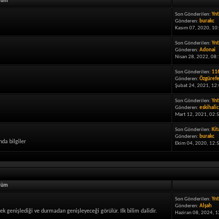
lüm
Son Gönderilen:
Ynt
Gönderen:
burakc
Kasım 07, 2020, 10
Son Gönderilen:
Ynt
Gönderen:
Adonai
Nisan 28, 2022, 08:
Son Gönderilen:
116
Gönderen:
Özgüref
Şubat 24, 2021, 12:
Son Gönderilen:
Ynt
Gönderen:
eskihalic
Mart 12, 2021, 02:
Son Gönderilen:
Kit
Gönderen:
burakc
da bilgiler
Ekim 04, 2020, 12:
lüm
Son Gönderilen:
Ynt
Gönderen:
Alşah
k genişlediği ve durmadan genişleyeceği görülür. Ilk bilim dalidir.
Haziran 08, 2024, 