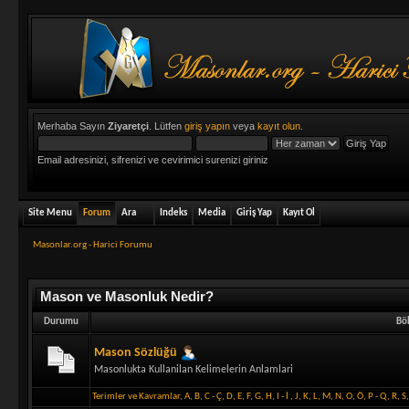
Merhaba Sayın
Ziyaretçi
. Lütfen
giriş yapın
veya
kayıt olun
.
Email adresinizi, sifrenizi ve cevirimici surenizi giriniz
Site Menu
Forum
Ara
Indeks
Media
Giriş Yap
Kayıt Ol
Masonlar.org - Harici Forumu
Mason ve Masonluk Nedir?
Durumu
Bö
Mason Sözlüğü
Masonlukta Kullanilan Kelimelerin Anlamlari
Terimler ve Kavramlar
,
A
,
B
,
C - Ç
,
D
,
E
,
F
,
G
,
H
,
I - İ
,
J
,
K
,
L
,
M
,
N
,
O
,
Ö
,
P - Q
,
R
,
S