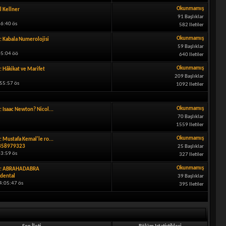
Okunmamış
l Kellner
91 Başlıklar
46:40 ös
582 Iletiler
Okunmamış
: Kabala Numerolojisi
59 Başlıklar
05:04 öö
640 Iletiler
Okunmamış
: Hâkikat ve Marifet
209 Başlıklar
55:57 ös
1092 Iletiler
Okunmamış
: Isaac Newton? Nicol...
70 Başlıklar
1559 Iletiler
Okunmamış
: Mustafa Kemal'le ro...
358979323
25 Başlıklar
43:59 ös
327 Iletiler
Okunmamış
t: ABRAHADABRA
dental
39 Başlıklar
4:05:47 ös
395 Iletiler