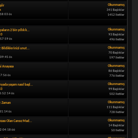
Okunmamış
şiir
k
341 Başlıklar
18:03 ös
1452 Iletiler
Okunmamış
aların 2 bin yıllık k...
33
93 Başlıklar
:57:59 ös
496 Iletiler
Okunmamış
: Bildiklerinizi unut...
70 Başlıklar
:09:45 ös
597 Iletiler
Okunmamış
i Anayasa
86 Başlıklar
47:56 ös
776 Iletiler
Okunmamış
yada yaşam nasıl başl...
33
99 Başlıklar
6:52:14 ös
502 Iletiler
Okunmamış
: Zaman
111 Başlıklar
31:14 ös
728 Iletiler
Okunmamış
ızası Olan Cansız Mad...
14 Başlıklar
12:04:18 öö
50 Iletiler