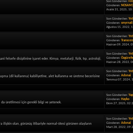
Son Gönderilen:
Fil
Gönderen:
NOSAM
Aralık 31, 2025, 10
Son Gönderilen:
Ynt
Gönderen:
smyrnali
Ağustos 15, 2022, 
Son Gönderilen:
Ynt
Gönderen:
Transcen
Haziran 09, 2024, 0
Son Gönderilen:
Ynt
Gönderen:
Özgüref
felsefe disiplinine işaret eder. Kimya, metalurji, fizik, tıp, astroloji,
Haziran 28, 2022, 
Son Gönderilen:
Ynt
Gönderen:
Adonai
uşma (dil kullanma) kabiliyetine, alet kullanma ve üretme becerisine
Temmuz 07, 2024, 1
Son Gönderilen:
Yap
Gönderen:
Hayko
da üretilmesi için gerekli bilgi ve yetenek.
Ekim 27, 2025, 02:
Son Gönderilen:
Ynt
Gönderen:
Adonai
 ilişkin olan, görünüş itibariyle normal-ötesi görünen olayların
Mart 28, 2022, 09: