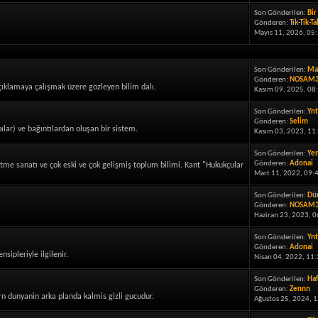
Son Gönderilen:
Bir 
Gönderen:
Tık-Tik-Ta
Mayıs 11, 2026, 05:
Son Gönderilen:
May
Gönderen:
NOSAM
i açıklamaya çalışmak üzere gözleyen bilim dalı.
Kasım 09, 2025, 08
Son Gönderilen:
Ynt
Gönderen:
Selim
pılar) ve bağıntılardan oluşan bir sistem.
Kasım 03, 2023, 11
Son Gönderilen:
Yen
Gönderen:
Adonai
e sanatı ve çok eski ve çok gelişmiş toplum bilimi. Kant "Hukukçular
Mart 11, 2022, 09:
Son Gönderilen:
Dün
Gönderen:
NOSAM
Haziran 23, 2023, 0
Son Gönderilen:
Ynt
Gönderen:
Adonai
sipleriyle ilgilenir.
Nisan 04, 2022, 11:
Son Gönderilen:
Haf
Gönderen:
Zennn
ern dunyanin arka planda kalmis gizli gucudur.
Ağustos 25, 2024, 