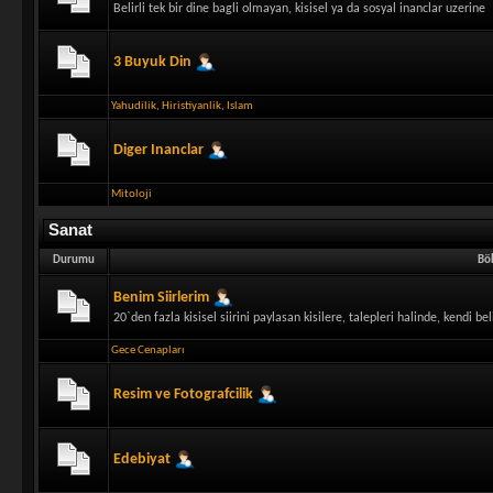
Belirli tek bir dine bagli olmayan, kisisel ya da sosyal inanclar uzerine
3 Buyuk Din
Yahudilik
,
Hiristiyanlik
,
Islam
Diger Inanclar
Mitoloji
Sanat
Durumu
Bö
Benim Siirlerim
20`den fazla kisisel siirini paylasan kisilere, talepleri halinde, kendi be
Gece Cenapları
Resim ve Fotografcilik
Edebiyat