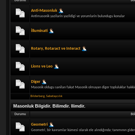
Durumu
Bö
Anti-Masonluk
Antimasonik yazilarin yazildigi ve yorumlarin bulundugu konular
İlluminati
Rotary, Rotaract ve Interact
Lions ve Leo
Diger
Masonik oldugu sanilan fakat Masonik olmayan diger topluluklar hakkin
Bilderberg
,
Sabetaycılık
Masonluk Bilgidir. Bilimdir. Ilimdir.
Durumu
Bö
Geometri
Geometri, bir kavramlar kümesi olarak ele alındığında; tanımının gidere