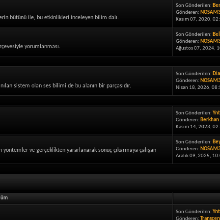
Son Gönderilen:
Ber
Gönderen:
NOSAM
rin bütünü ile, bu etkinlikleri inceleyen bilim dalı.
Kasım 07, 2020, 02
Son Gönderilen:
Bel
Gönderen:
NOSAM
çerçevesiyle yorumlanması.
Ağustos 07, 2024, 1
Son Gönderilen:
Dia
Gönderen:
NOSAM
lanılan sistem olan ses bilimi de bu alanın bir parçasıdır.
Nisan 18, 2026, 08:
Son Gönderilen:
Ynt
Gönderen:
Berkhan
Kasım 14, 2023, 02
Son Gönderilen:
Bey
Gönderen:
NOSAM
n yöntemler ve gerçeklikten yararlanarak sonuç çıkarmaya çalışan
Aralık 09, 2025, 10
lüm
Son Gönderilen:
Ynt
Gönderen:
Transcen