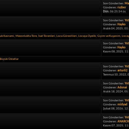
Son Gönderilen:
Ma
Gönderen:
ruzber
Dün
, 06:25:54 ös
Son Gönderilen:
Ynt
Gönderen:
Hayko
Aralık 04, 2025, 01
luk Kavrami
,
Masonlukta Töre
,
İsat Törenleri
,
Loca Görevlileri
,
Locaya Üyelik
,
Giyim ve Kuşanim
,
Loca
Son Gönderilen:
Ynt
Gönderen:
Hayko
Kasım 08, 2025, 11
Büyük Üstatlar
Son Gönderilen:
Ynt
Gönderen:
artur62
Temmuz 10, 2022, 0
Son Gönderilen:
Ynt
Gönderen:
Adonai
Aralık 18, 2024, 05
Son Gönderilen:
Ynt
Gönderen:
midyad
Şubat 08, 2026, 12:
Son Gönderilen:
Ynt
Gönderen:
ANARCH
Kasım 07, 2025, 11