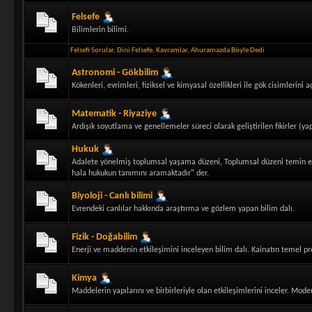
Felsefe
Bilimlerin bilimi.
Felsefi Sorular
,
Dini Felsefe
,
Kavramlar
,
Ahuramazda Böyle Dedi
Astronomi - Gökbilim
Kökenleri, evrimleri, fiziksel ve kimyasal özellikleri ile gök cisimlerin
Matematik - Riyaziye
Ardışık soyutlama ve genellemeler süreci olarak geliştirilen fikirler (ya
Hukuk
Adalete yönelmiş toplumsal yaşama düzeni, Toplumsal düzeni temin etm
hala hukukun tanımını aramaktadır" der.
Biyoloji - Canlı bilimi
Evrendeki canlılar hakkında araştırma ve gözlem yapan bilim dalı.
Fizik - Doğabilim
Enerji ve maddenin etkileşimini inceleyen bilim dalı. Kainatın temel pren
Kimya
Maddelerin yapılarını ve birbirleriyle olan etkileşimlerini inceler. Mod