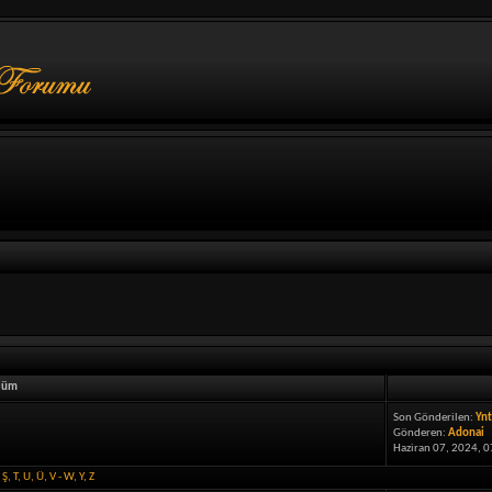
lüm
Son Gönderilen:
Ynt
Gönderen:
Adonai
Haziran 07, 2024, 0
,
Ş
,
T
,
U
,
Ü
,
V - W
,
Y
,
Z