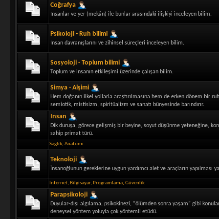
Coğrafya
Insanlar ve yer (mekân) ile bunlar arasındaki ilişkiyi inceleyen bilim.
Psikoloji - Ruh bilimi
Insan davranışlarını ve zihinsel süreçleri inceleyen bilim.
Sosyoloji - Toplum bilimi
Toplum ve insanın etkileşimi üzerinde çalışan bilim.
Simya - Alşimi
Hem doğanın ilkel yollarla araştırılmasına hem de erken dönem bir ruhani 
semiotik, mistisizm, spiritüalizm ve sanatı bünyesinde barındırır.
Insan
Dik duruşa, görece gelişmiş bir beyine, soyut düşünme yeteneğine, kon
sahip primat türü.
Saglik
,
Anatomi
Teknoloji
İnsanoğlunun gereklerine uygun yardımcı alet ve araçların yapılması ya 
Internet
,
Bilgisayar
,
Programlama
,
Güvenlik
Parapsikoloji
Duyular-dışı algılama, psikokinezi, “ölümden sonra yaşam” gibi konulara
deneysel yöntem yoluyla çok yöntemli etüdü.