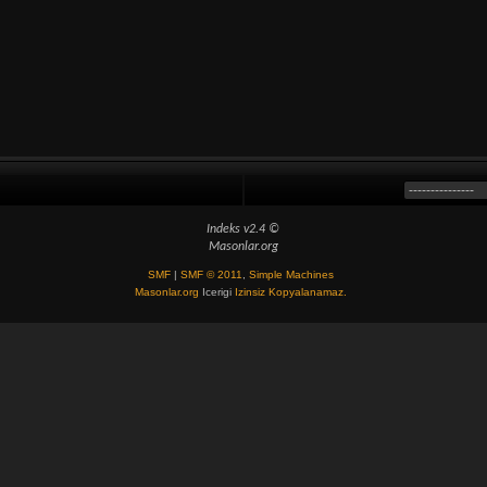
Indeks v2.4 ©
Masonlar.org
SMF
|
SMF © 2011
,
Simple Machines
Masonlar.org
Icerigi
Izinsiz Kopyalanamaz.