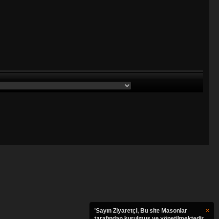
'Sayın Ziyaretçi, Bu site Masonlar
×
tarafından kurulmuş ve yönetilmektedir.