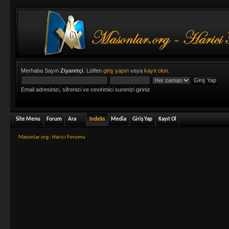
Merhaba Sayın
Ziyaretçi
. Lütfen
giriş yapın
veya
kayıt olun
.
Email adresinizi, sifrenizi ve cevirimici surenizi giriniz
Site Menu
Forum
Ara
Indeks
Media
Giriş Yap
Kayıt Ol
Masonlar.org - Harici Forumu