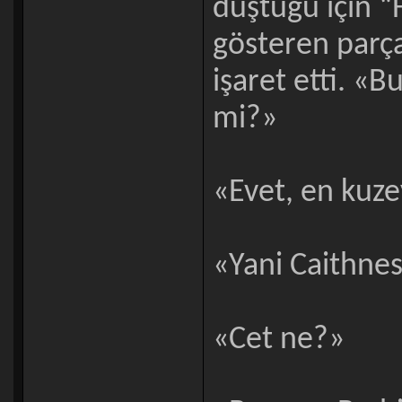
düştüğü için “F
gösteren parça
işaret etti. «B
mi?»
«Evet, en kuzey
«Yani Caithness
«Cet ne?»