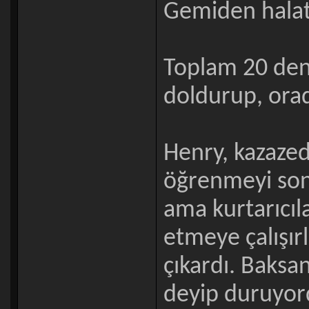
Gemiden halat 
Toplam 20 deniz
doldurup, orad
Henry, kazazed
öğrenmeyi son
ama kurtarıcıl
etmeye çalışırl
çıkardı. Baksa
deyip duruyor