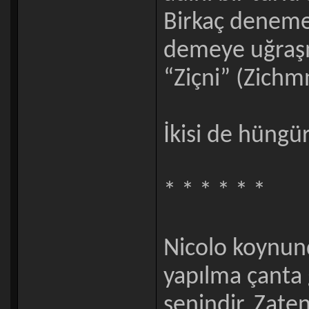
Birkaç denemed
demeye uğraşm
“Ziçni” (Zichmn
İkisi de hüngü
* * * * * *
Nicolo koynun
yapılma çanta g
senindir. Zate