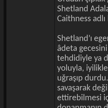
Shetland Adala
Caithness adlı 
Shetland’ı ege
âdeta gecesini
tehdidiyle ya d
yoluyla, iyilikl
uğraşıp durdu
savaşarak değil,
ettirebilmesi i