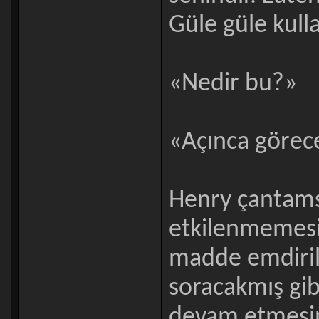
Güle güle kull
«Nedir bu?»
«Açınca görec
Henry çantamsı
etkilenmemesi i
madde emdirilm
soracakmış gibi
devam etmesini