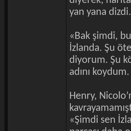
diyerek, harit
yan yana dizdi.
«Bak şimdi, bur
İzlanda. Şu ö
diyorum. Şu k
adını koydum. 
Henry, Nicolo’n
kavrayamamıştı
«Şimdi sen İzl