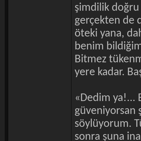
şimdilik doğru
gerçekten de d
öteki yana, dah
benim bildiğim
Bitmez tükenm
yere kadar. Ba
«Dedim ya!...
güveniyorsan 
söylüyorum. T
sonra şuna ina