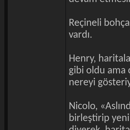
Reçineli bohçal
vardı.
Henry, haritala
gibi oldu ama
nereyi gösteri
Nicolo, «Aslın
birleştirip ye