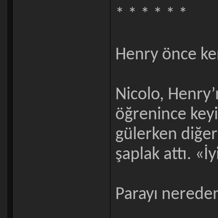
* * * * * *
Henry önce ke
Nicolo, Henry’n
öğrenince keyi
gülerken diğer
şaplak attı. «İ
Parayı nerede