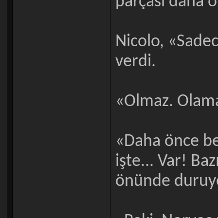
parçası daha 
Nicolo, «Sadec
verdi.
«Olmaz. Olam
«Daha önce be
işte... Var! Ba
önünde duruy