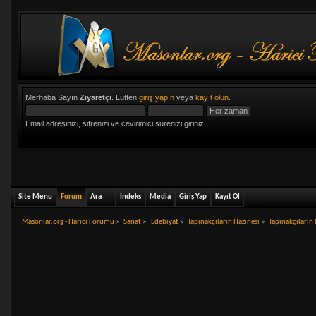
Merhaba Sayın
Ziyaretçi
. Lütfen
giriş yapın
veya
kayıt olun
.
Email adresinizi, sifrenizi ve cevirimici surenizi giriniz
Site Menu
Forum
Ara
Indeks
Media
Giriş Yap
Kayıt Ol
Masonlar.org - Harici Forumu
»
Sanat
»
Edebiyat
»
Tapınakçıların Hazinesi
»
Tapınakçıların 