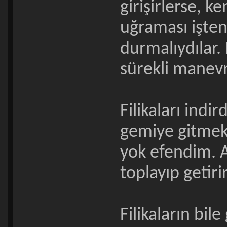
girişirlerse, k
uğraması işten 
durmalıydılar.
sürekli manevr
Filikaları indi
gemiye gitmek 
yok efendim. A
toplayıp getiri
Filikaların bil