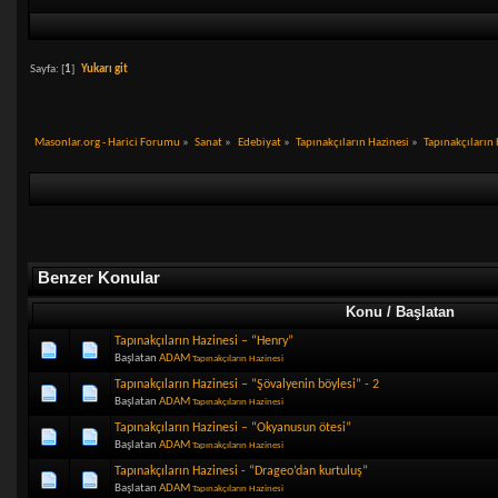
Sayfa: [
1
]
Yukarı git
Masonlar.org - Harici Forumu
»
Sanat
»
Edebiyat
»
Tapınakçıların Hazinesi
»
Tapınakçıların 
Benzer Konular
Konu / Başlatan
Tapınakçıların Hazinesi – “Henry”
Başlatan
ADAM
Tapınakçıların Hazinesi
Tapınakçıların Hazinesi – “Şövalyenin böylesi” - 2
Başlatan
ADAM
Tapınakçıların Hazinesi
Tapınakçıların Hazinesi – “Okyanusun ötesi”
Başlatan
ADAM
Tapınakçıların Hazinesi
Tapınakçıların Hazinesi - “Drageo’dan kurtuluş”
Başlatan
ADAM
Tapınakçıların Hazinesi