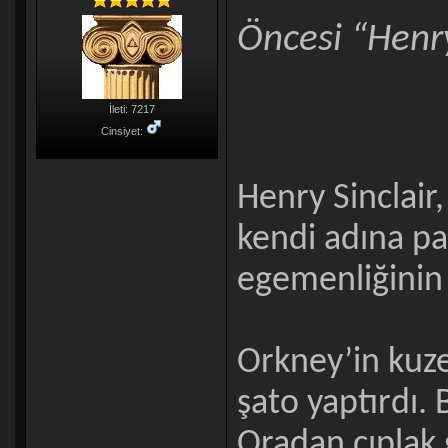
Öncesi “Henr
İleti: 7217
Cinsiyet:
Henry Sinclair
kendi adına pa
egemenliğinin k
Orkney’in kuze
şato yaptırdı. B
Oradan çıplak 