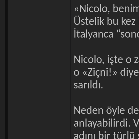
«Nicolo, benim.
Üstelik bu kez
İtalyanca “son
Nicolo, işte o
o «Ziçni!» diy
sarıldı.
Neden öyle ded
anlayabilirdi.
adını bir türl