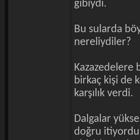
gibiydi.
Bu sularda bö
nereliydiler?
Kazazedelere b
birkaç kişi de 
karşılık verdi.
Dalgalar yükse
doğru itiyord