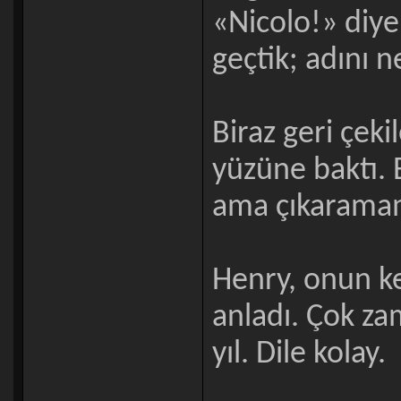
«Nicolo!» diye
geçtik; adını 
Biraz geri çek
yüzüne baktı. B
ama çıkaramam
Henry, onun k
anladı. Çok za
yıl. Dile kolay.