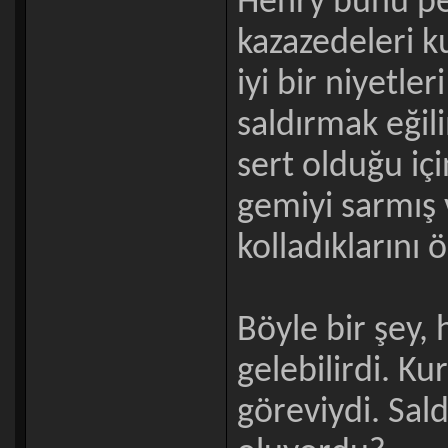
Henry bunu p
kazazedeleri ku
iyi bir niyetle
saldırmak eğili
sert olduğu içi
gemiyi sarmış 
kolladıklarını 
Böyle bir şey,
gelebilirdi. Ku
göreviydi. Sa