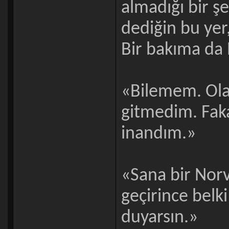
almadığı bir ş
dediğin bu yer
Bir bakıma da
«Bilemem. Olab
gitmedim. Faka
inandım.»
«Sana bir Nor
geçirince belk
duyarsın.»