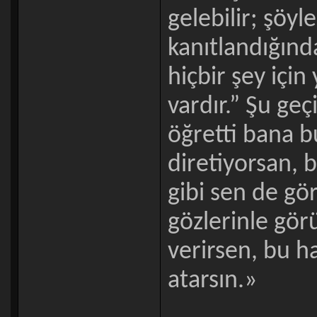
gelebilir; şöyle
kanıtlandığınd
hiçbir şey içi
vardır.” Şu ge
öğretti bana 
diretiyorsan, 
gibi sen de gö
gözlerinle gö
verirsen, bu ha
atarsın.»