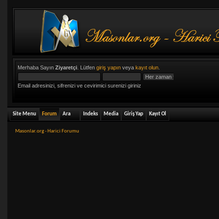
Merhaba Sayın
Ziyaretçi
. Lütfen
giriş yapın
veya
kayıt olun
.
Email adresinizi, sifrenizi ve cevirimici surenizi giriniz
Site Menu
Forum
Ara
Indeks
Media
Giriş Yap
Kayıt Ol
Masonlar.org - Harici Forumu