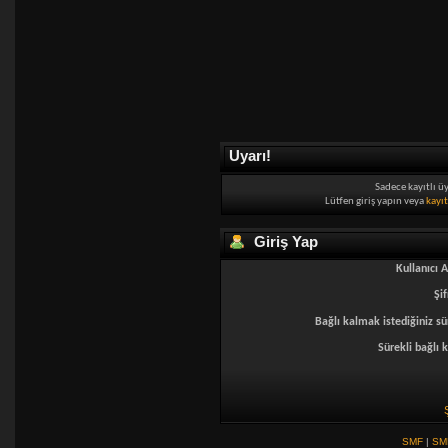
Uyarı!
Sadece kayıtlı ü
Lütfen giriş yapın veya
kayı
Giriş Yap
Kullanıcı A
Şif
Bağlı kalmak istediğiniz sü
Sürekli bağlı k
SMF
|
SM