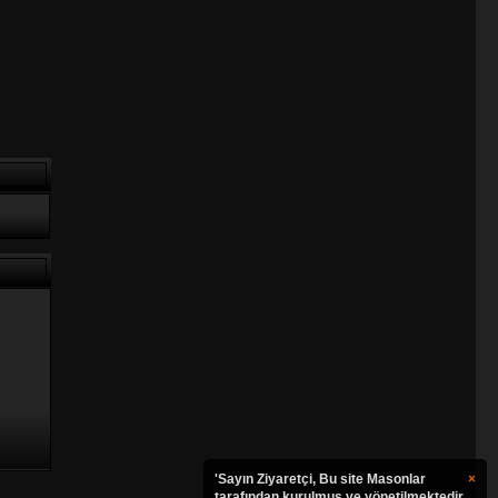
'Sayın Ziyaretçi, Bu site Masonlar
×
tarafından kurulmuş ve yönetilmektedir.