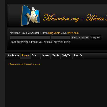
Merhaba Sayın
Ziyaretçi
. Lütfen
giriş yapın
veya
kayıt olun
.
Email adresinizi, sifrenizi ve cevirimici surenizi giriniz
Site Menu
Forum
Ara
Indeks
Media
Giriş Yap
Kayıt Ol
Masonlar.org - Harici Forumu