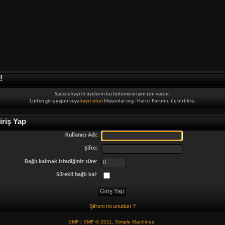
!
Sadece kayıtlı üyelerin bu bölüme erişim izni vardır.
Lütfen giriş yapın veya
kayıt olun
Masonlar.org - Harici Forumu ile birlikte.
riş Yap
Kullanıcı Adı:
Şifre:
Bağlı kalmak istediğiniz süre:
Sürekli bağlı kal:
Şifreni mi unuttun ?
SMF
|
SMF © 2011
,
Simple Machines