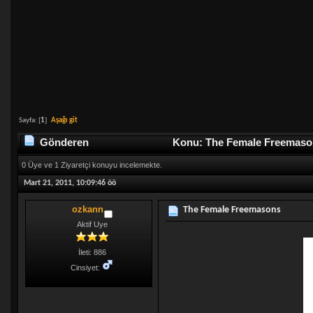
Sayfa: [
1
]
Aşağı git
Gönderen
Konu: The Female Freemason
0 Üye ve 1 Ziyaretçi konuyu incelemekte.
Mart 21, 2011, 10:09:46 öö
ozkann
The Female Freemasons
Aktif Uye
İleti: 886
Cinsiyet: