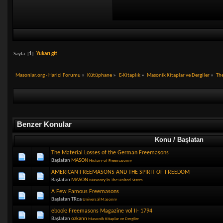
Sayfa: [
1
]
Yukarı git
Masonlar.org - Harici Forumu
»
Kütüphane
»
E-Kitaplık
»
Masonik Kitaplar ve Dergiler
»
Th
Benzer Konular
Konu / Başlatan
The Material Losses of the German Freemasons
Başlatan
MASON
History of Freemasonry
AMERICAN FREEMASONS AND THE SPIRIT OF FREEDOM
Başlatan
MASON
Masonry in The United States
A Few Famous Freemasons
Başlatan TRca
Universal Masonry
ebook: Freemasons Magazine vol II- 1794
Başlatan
ozkann
Masonik Kitaplar ve Dergiler