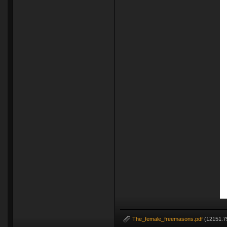
The_female_freemasons.pdf
(12151.75