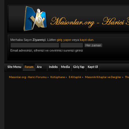
Merhaba Sayın
Ziyaretçi
. Lütfen
giriş yapın
veya
kayıt olun
.
Email adresinizi, sifrenizi ve cevirimici surenizi giriniz
Site Menu
Forum
Ara
Indeks
Media
Giriş Yap
Kayıt Ol
Masonlar.org - Harici Forumu
»
Kütüphane
»
E-Kitaplık
»
Masonik Kitaplar ve Dergiler
»
Th