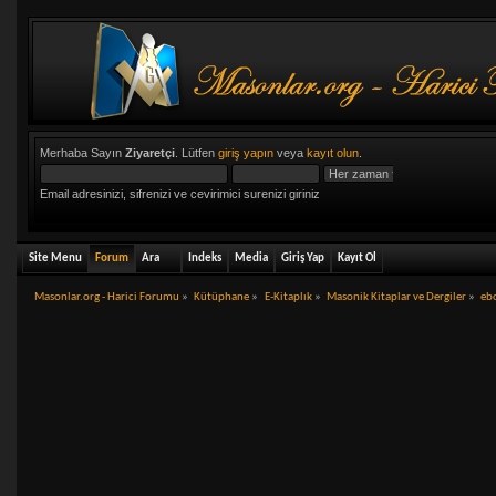
Merhaba Sayın
Ziyaretçi
. Lütfen
giriş yapın
veya
kayıt olun
.
Email adresinizi, sifrenizi ve cevirimici surenizi giriniz
Site Menu
Forum
Ara
Indeks
Media
Giriş Yap
Kayıt Ol
Masonlar.org - Harici Forumu
»
Kütüphane
»
E-Kitaplık
»
Masonik Kitaplar ve Dergiler
»
eb