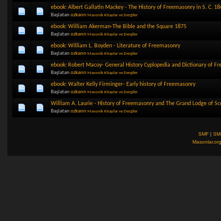
ebook: Albert Gallatin Mackey - The History of Freemasonry in S. C. 18
Başlatan
ozkann
Masonik Kitaplar ve Dergiler
ebook: William Akerman-The Bible and the Square 1875
Başlatan
ozkann
Masonik Kitaplar ve Dergiler
ebook: William L. Boyden - Literature of Freemasonry
Başlatan
ozkann
Masonik Kitaplar ve Dergiler
ebook: Robert Macoy- General History Cyplopedia and Dictionary of F
Başlatan
ozkann
Masonik Kitaplar ve Dergiler
ebook: Walter Kelly Firminger- Early history of Freemasonry
Başlatan
ozkann
Masonik Kitaplar ve Dergiler
William A. Laurie - History of Freemasonry and The Grand Lodge of Sc
Başlatan
ozkann
Masonik Kitaplar ve Dergiler
SMF
|
SM
Masonlar.or