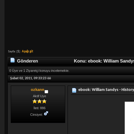
Sayfa: [
1
]
Aşağı git
Gönderen
Konu: ebook: William Sandys
0 Üye ve 1 Ziyaretçi konuyu incelemekte.
Şubat 02, 2011, 09:33:23 öö
ozkann
ebook: William Sandys - Histor
Aktif Uye
İleti: 886
Cinsiyet: