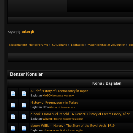
Sayfa: [
1
]
Yukarı git
Masonlar.org - Harici Forumu
»
Kütüphane
»
E-Kitaplık
»
Masonik Kitaplar ve Dergiler
»
eb
Benzer Konular
Konu / Başlatan
A Brief History of Freemasonry in Japan
Başlatan
MASON
Universal Masonry
History of Freemasonry in Turkey
Başlatan TRca
History of Freemasonry
e-book: Emmanuel Rebold - A General History of Freemasonry, 1872
Başlatan
ozkann
Masonik Kitaplar ve Dergiler
ebook: William Harvey - The Story of the Royal Arch, 1919
Başlatan
ozkann
Masonik Kitaplar ve Dergiler