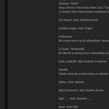
Yunanca: “Balık”.
Iesus Christos Theus Uios Sõter (Lat.) “Tan
Is Chronia Theo Uperchronon Sumbolon (La
İcra Heyeti ; Bak: Yürütme Kurulu
İç Bükey Üçgen ; Bak: Üçgen
İç Koruyucu
Bir mason locası ya da atölyesinde, oturu
İç Tüzük / Yönetmelik
Bir dernek ya da kurumun, Masonlukta ise b
İçrek, İçrekçilik ; Bak: Ezoterik, Ezoterizm
İçtenlik
Sözde, tutumda ve davranışta art niyetsiz
İçtima ; Bak: Toplantı
İdare Encümeni ; Bak: Yönetim Kurulu
İdarî ......; Bak: Yönetsel ......
İdeal ; Bak: Ülkü