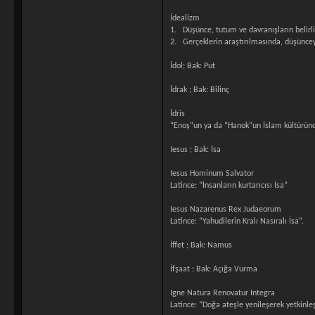
İdealizm
1. Düşünce, tutum ve davranışların belirl
2. Gerçeklerin araştırılmasında, düşünceyi 
İdol; Bak: Put
İdrak ; Bak: Bilinç
İdris
“Enoş”un ya da “Hanok”un İslam kültüründ
Iesus ; Bak: İsa
Iesus Hominum Salvator
Latince: “İnsanların kurtarıcısı İsa”
Iesus Nazarenus Rex Judaeorum
Latince: “Yahudilerin Kralı Nasıralı İsa”.
İffet ; Bak: Namus
İfşaat ; Bak: Açığa Vurma
Igne Natura Renovatur Integra
Latince: “Doğa ateşle yenileşerek yetkinleş