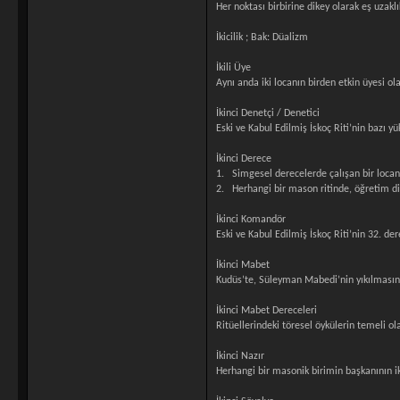
Her noktası birbirine dikey olarak eş uzaklı
İkicilik ; Bak: Düalizm
İkili Üye
Aynı anda iki locanın birden etkin üyesi o
İkinci Denetçi / Denetici
Eski ve Kabul Edilmiş İskoç Riti’nin bazı yü
İkinci Derece
1. Simgesel derecelerde çalışan bir locan
2. Herhangi bir mason ritinde, öğretim di
İkinci Komandör
Eski ve Kabul Edilmiş İskoç Riti’nin 32. de
İkinci Mabet
Kudüs’te, Süleyman Mabedi’nin yıkılmasınd
İkinci Mabet Dereceleri
Ritüellerindeki töresel öykülerin temeli o
İkinci Nazır
Herhangi bir masonik birimin başkanının ik