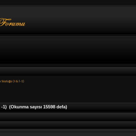
Sözlüğü ( I & İ -1)
 -1) (Okunma sayısı 15598 defa)