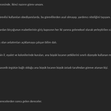
ecesinde, ikinci nazırın görev unvanı.
örevlisi kullanılan obediyanslarda, bu görevlilerden asal olmayıp, yardımcı niteliğini taşıyanı.
dan birçoğunun mabetlerinin giriş kapısının her iki yanına geleneksel olarak yerleştirilen sü
 olan anlatımları açıklamaya çalışan bilim dalı.
nin il, eyalet ve kolonilerinde kurulan, ana büyük locanın yetkilerini sınırlı düzeyde kullanan 
masonik örgütün bağlı olduğu ana büyük locanın büyük üstadı tarafından göreve atanan kişi.
erecelerden sonra gelen dereceler.