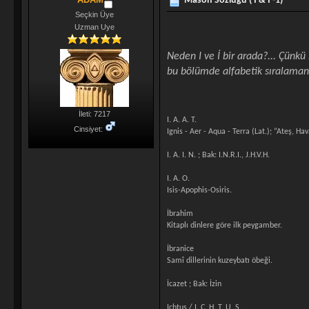
Mason Sözlüğü ( I & İ -1)
Seçkin Üye
Uzman Uye
Neden I ve İ bir arada?... Çünkü
bu bölümde alfabetik sıralamanı
İleti: 7217
I. A. A. T.
Cinsiyet:
Ignis - Aer - Aqua - Terra (Lat.); “Ateş, Hav
I. A. I. N. ; Bak: I.N.R.I., J.H.V.H.
I. A. O.
Isis-Apophis-Osiris.
İbrahim
Kitaplı dinlere göre ilk peygamber.
İbranice
Samî dillerinin kuzeybatı öbeği.
İcazet ; Bak: İzin
Ichtus / I. C. H. T. U. S.