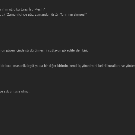
rı’nın oğlu kurtarıcı İsa Mesih”
t.) “Zaman içinde güç, zamandan üstün Tanrı’nın simgesi”
mun güven içinde sürdürülmesini sağlayan görevlilerden biri.
ir loca, masonik örgüt ya da bir diğer birimin, kendi iç yönetimini belirli kurallara ve yönt
 ve saklamasız olma.