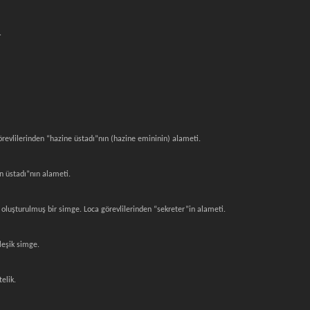
.
evlilerinden “hazine üstadı”nın (hazine emininin) alameti.
 üstadı”nın alameti.
le oluşturulmuş bir simge. Loca görevlilerinden “sekreter”in alameti.
leşik simge.
elik.