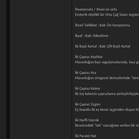
İhvanüssafa / Ihvan-üs-sefa
Ezoterik nitelikli bir Orta Çağ İslam örgütü
İhzarî Tahkikat ; Bak: Ön Soruşturma
İkaaf ; Bak: Yükseltme
İki Başlı Kartal ; Bak: Çift Başlı Kartal
İki Çapraz Anahtar
Masonluğun bazı uygulamalarında, loca gör
İki Çapraz Asa
Masonluğun simgesel derecelerinde “tören
İki Çapraz Kalem
İki tüy kalemin çaprazlama yerleştirilişiy
İki Çapraz Üçgen
Eş boyutlu iki eş kenar üçgenden oluşan bi
İki Harfli Sözcük
İbranicedeki “Jah” sözcüğüne verilen bir nit
İki Paralel Hat