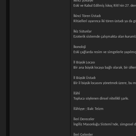
İkinci Şövalye
Eski ve Kabul Edilmiş İskoç Riti’nin 27. der
İkinci Tören Üstadı
Ritüelleri uyarınca iki tören üstadı ya da g
İkiz Sütunlar
Ezoterik sistemde çalışmakta olan kurumlar
İkonoloji
Eski çağlarda resim ve simgelerle yapılmış
İl Büyük Locası
Bir ana büyük locaya bağlı olarak, bir ülke
İl Büyük Üstadı
Bir il büyük locasını yönetmek üzere, bu 
İlâhî
Topluca söylenen dinsel nitelikli şarkı.
İlâhiyye ; Bak: Teizm
İleri Dereceler
İngiliz Masonluğu Sistemi’nde, simgesel d
İleri Gelenler