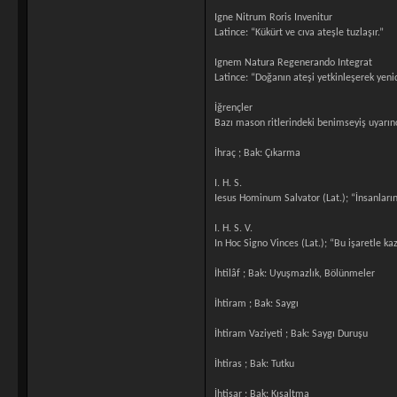
Igne Nitrum Roris Invenitur
Latince: “Kükürt ve cıva ateşle tuzlaşır.”
Ignem Natura Regenerando Integrat
Latince: “Doğanın ateşi yetkinleşerek yeni
İğrençler
Bazı mason ritlerindeki benimseyiş uyarın
İhraç ; Bak: Çıkarma
I. H. S.
Iesus Hominum Salvator (Lat.); “İnsanların 
I. H. S. V.
In Hoc Signo Vinces (Lat.); “Bu işaretle ka
İhtilâf ; Bak: Uyuşmazlık, Bölünmeler
İhtiram ; Bak: Saygı
İhtiram Vaziyeti ; Bak: Saygı Duruşu
İhtiras ; Bak: Tutku
İhtisar ; Bak: Kısaltma