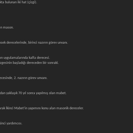
kta bulunan iki hat (çizgi).
lan mason.
ksek derecelerinde, birinci nazırın görev unvanı.
ın uygulamalarında kalfa derecesi.
zgesinin başladığı dereceden bir sonraki.
recesinde, 2. nazırın görev unvanı.
an yaklaşık 70 yıl sonra yapılmış olan mabet.
larak İkinci Mabet’in yapımını konu alan masonik dereceler.
inci yardımcısı.