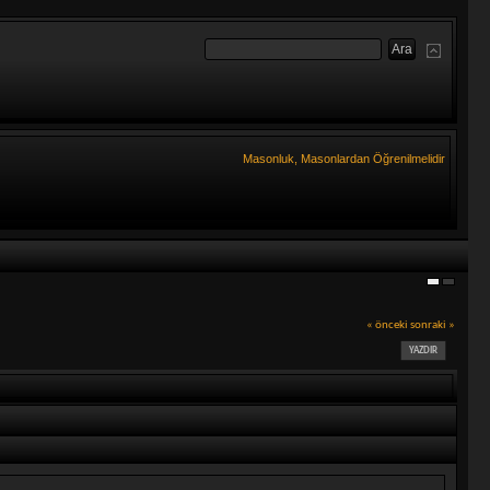
Masonluk, Masonlardan Öğrenilmelidir
« önceki
sonraki »
YAZDIR