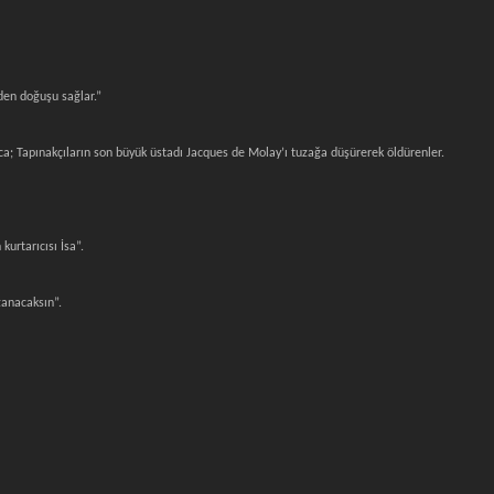
den doğuşu sağlar.”
ca; Tapınakçıların son büyük üstadı Jacques de Molay’ı tuzağa düşürerek öldürenler.
kurtarıcısı İsa”.
zanacaksın”.