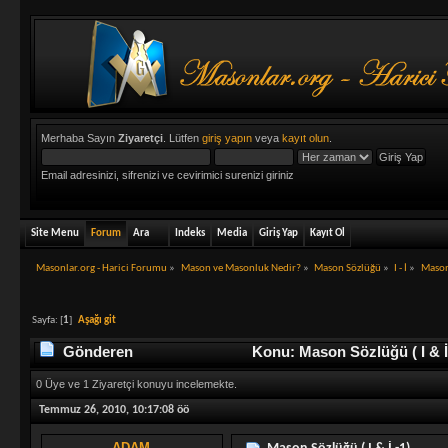
Merhaba Sayın
Ziyaretçi
. Lütfen
giriş yapın
veya
kayıt olun
.
Email adresinizi, sifrenizi ve cevirimici surenizi giriniz
Site Menu
Forum
Ara
Indeks
Media
Giriş Yap
Kayıt Ol
Masonlar.org - Harici Forumu
»
Mason ve Masonluk Nedir?
»
Mason Sözlüğü
»
I - İ
»
Mason 
Sayfa: [
1
]
Aşağı git
Gönderen
Konu: Mason Sözlüğü ( I & İ
0 Üye ve 1 Ziyaretçi konuyu incelemekte.
Temmuz 26, 2010, 10:17:08 öö
ADAM