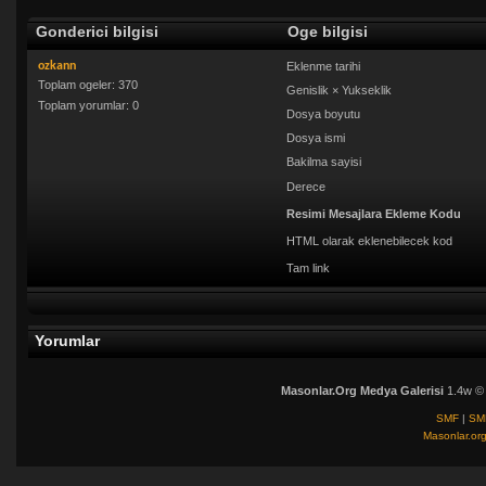
Gonderici bilgisi
Oge bilgisi
ozkann
Eklenme tarihi
Toplam ogeler: 370
Genislik × Yukseklik
Toplam yorumlar: 0
Dosya boyutu
Dosya ismi
Bakilma sayisi
Derece
Resimi Mesajlara Ekleme Kodu
HTML olarak eklenebilecek kod
Tam link
Yorumlar
Masonlar.Org Medya Galerisi
1.4w ©
SMF
|
SM
Masonlar.or