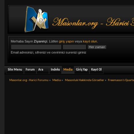
Merhaba Sayın
Ziyaretçi
. Lütfen
giriş yapın
veya
kayıt olun
.
Email adresinizi, sifrenizi ve cevirimici surenizi giriniz
Site Menu
Forum
Ara
Indeks
Media
Giriş Yap
Kayıt Ol
Masonlar.org - Harici Forumu
»
Media
»
Masonluk Hakkinda Görseller
»
Freemason's Quarte