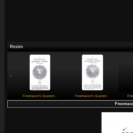
Resim
«
Freemaso­n's Quarterl…
Freemaso­n's Quarterl…
Fre
Freemaso