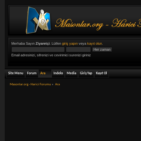
Merhaba Sayın
Ziyaretçi
. Lütfen
giriş yapın
veya
kayıt olun
.
Email adresinizi, sifrenizi ve cevirimici surenizi giriniz
Site Menu
Forum
Ara
Indeks
Media
Giriş Yap
Kayıt Ol
Masonlar.org - Harici Forumu
»
Ara