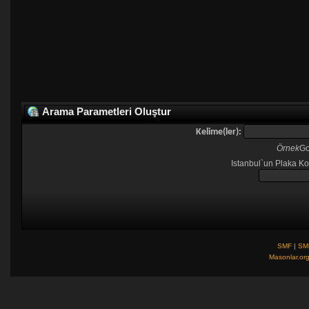
Arama Parametleri Oluştur
Kelime(ler):
Örnek
Go
Istanbul`un Plaka Ko
SMF
|
SM
Masonlar.or