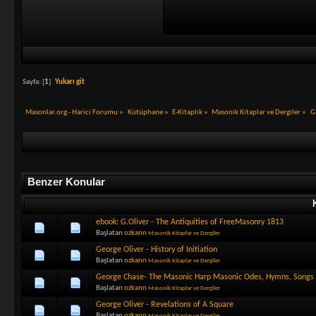
Sayfa: [
1
]
Yukarı git
Masonlar.org - Harici Forumu
»
Kütüphane
»
E-Kitaplık
»
Masonik Kitaplar ve Dergiler
»
G
Benzer Konular
ebook: G.Oliver - The Antiquities of FreeMasonry 1813
Başlatan
ozkann
Masonik Kitaplar ve Dergiler
George Oliver - History of Initiation
Başlatan
ozkann
Masonik Kitaplar ve Dergiler
George Chase- The Masonic Harp Masonic Odes, Hymns, Songs 
Başlatan
ozkann
Masonik Kitaplar ve Dergiler
George Oliver - Revelations of A Square
Başlatan
ozkann
Masonik Kitaplar ve Dergiler