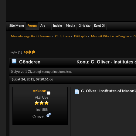
Site Menu
Forum
Ara
Indeks
Media
Giriş Yap
Kayıt Ol
Masonlar.org - Harici Forumu
»
Kütüphane
»
E-Kitaplık
»
Masonik Kitaplar ve Dergiler
»
G
Sayfa: [
1
]
Aşağı git
Gönderen
Konu: G. Oliver - Institute
0 Üye ve 1 Ziyaretçi konuyu incelemekte.
Şubat 24, 2011, 09:20:51 öö
ozkann
G. Oliver - Institutes of Mason
Aktif Uye
İleti: 886
Cinsiyet: