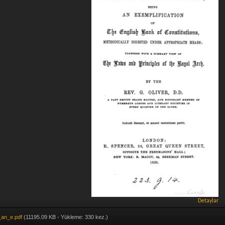
Detaylar
_an_e.pdf
(11195.09 KB - Yükleme: 330 kez.)