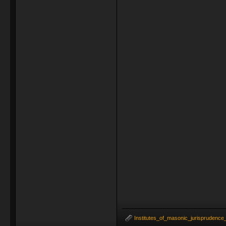
Institutes_of_masonic_jurisprudence