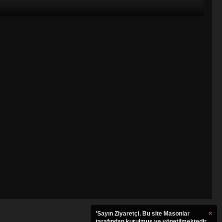
'Sayın Ziyaretçi, Bu site Masonlar
×
tarafından kurulmuş ve yönetilmektedir.