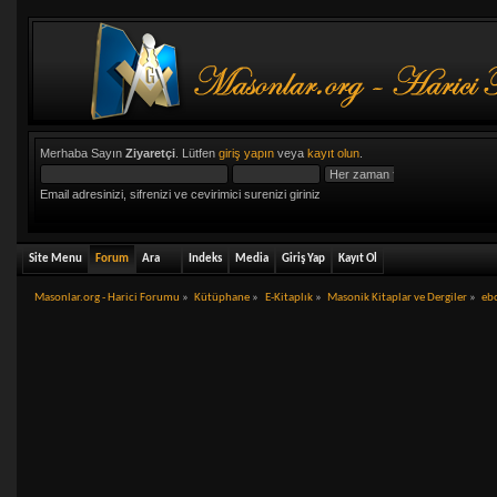
Merhaba Sayın
Ziyaretçi
. Lütfen
giriş yapın
veya
kayıt olun
.
Email adresinizi, sifrenizi ve cevirimici surenizi giriniz
Site Menu
Forum
Ara
Indeks
Media
Giriş Yap
Kayıt Ol
Masonlar.org - Harici Forumu
»
Kütüphane
»
E-Kitaplık
»
Masonik Kitaplar ve Dergiler
»
ebo