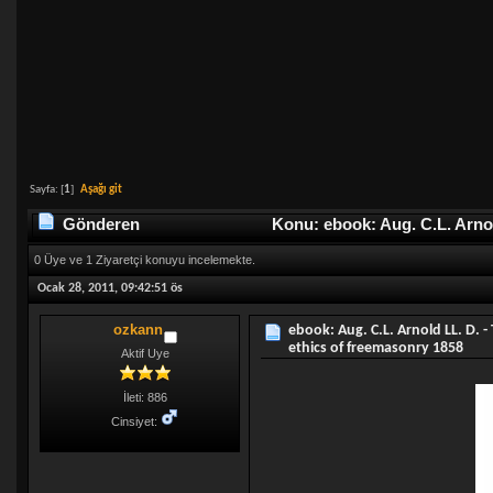
Sayfa: [
1
]
Aşağı git
Gönderen
Konu: ebook: Aug. C.L. Arnol
sayısı 4421 defa)
0 Üye ve 1 Ziyaretçi konuyu incelemekte.
Ocak 28, 2011, 09:42:51 ös
ozkann
ebook: Aug. C.L. Arnold LL. D. -
ethics of freemasonry 1858
Aktif Uye
İleti: 886
Cinsiyet: