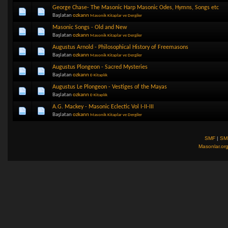
George Chase- The Masonic Harp Masonic Odes, Hymns, Songs etc
Başlatan
ozkann
Masonik Kitaplar ve Dergiler
Masonic Songs - Old and New
Başlatan
ozkann
Masonik Kitaplar ve Dergiler
Augustus Arnold - Philosophical History of Freemasons
Başlatan
ozkann
Masonik Kitaplar ve Dergiler
Augustus Plongeon - Sacred Mysteries
Başlatan
ozkann
E-Kitaplık
Augustus Le Plongeon - Vestiges of the Mayas
Başlatan
ozkann
E-Kitaplık
A.G. Mackey - Masonic Eclectic Vol I-II-III
Başlatan
ozkann
Masonik Kitaplar ve Dergiler
SMF
|
SM
Masonlar.or