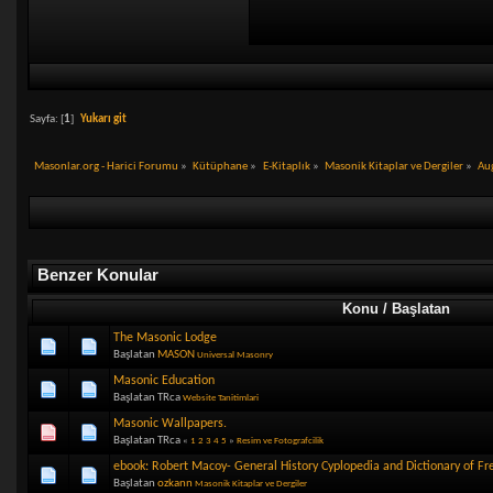
Sayfa: [
1
]
Yukarı git
Masonlar.org - Harici Forumu
»
Kütüphane
»
E-Kitaplık
»
Masonik Kitaplar ve Dergiler
»
Au
Benzer Konular
Konu / Başlatan
The Masonic Lodge
Başlatan
MASON
Universal Masonry
Masonic Education
Başlatan TRca
Website Tanitimlari
Masonic Wallpapers.
Başlatan TRca
«
1
2
3
4
5
»
Resim ve Fotografcilik
ebook: Robert Macoy- General History Cyplopedia and Dictionary of F
Başlatan
ozkann
Masonik Kitaplar ve Dergiler