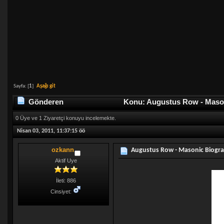
Sayfa: [
1
]
Aşağı git
Gönderen
Konu: Augustus Row - Masoni
0 Üye ve 1 Ziyaretçi konuyu incelemekte.
Nisan 03, 2011, 11:37:15 öö
ozkann
Augustus Row - Masonic Biogra
Aktif Uye
İleti: 886
Cinsiyet: