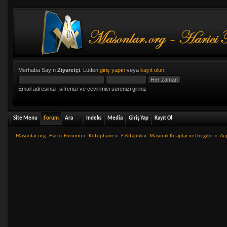
Merhaba Sayın
Ziyaretçi
. Lütfen
giriş yapın
veya
kayıt olun
.
Email adresinizi, sifrenizi ve cevirimici surenizi giriniz
Site Menu
Forum
Ara
Indeks
Media
Giriş Yap
Kayıt Ol
Masonlar.org - Harici Forumu
»
Kütüphane
»
E-Kitaplık
»
Masonik Kitaplar ve Dergiler
»
Au