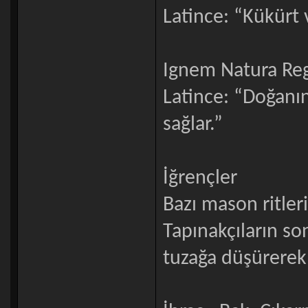
Latince: “Kükürt v
Ignem Natura Re
Latince: “Doğanı
sağlar.”
İğrençler
Bazı mason ritler
Tapınakçıların so
tuzağa düşürerek