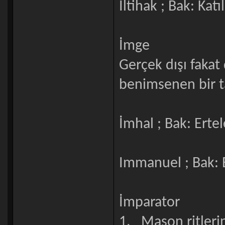
İltihak ; Bak: Kat
İmge
Gerçek dışı faka
benimsenen bir t
İmhal ; Bak: Erte
Immanuel ; Bak:
İmparator
1. Mason ritlerin