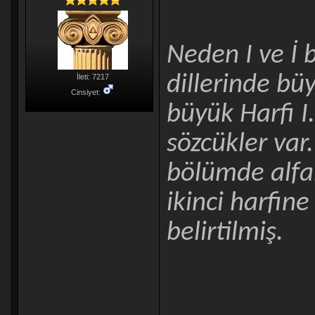
Neden I ve İ 
dillerinde büy
İleti: 7217
Cinsiyet:
büyük Harfi I
sözcükler var
bölümde alfa
ikinci harfin
belirtilmiş.