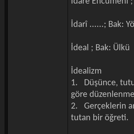
İdare Encümeni ;
İdarî ......; Bak: Y
İdeal ; Bak: Ülkü
İdealizm
1. Düşünce, tutum
göre düzenlenme
2. Gerçeklerin ar
tutan bir öğreti.