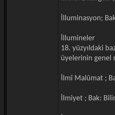
İlluminasyon; Bak
İllumineler
18. yüzyıldaki baz
üyelerinin genel n
İlmî Malûmat ; Bak
İlmiyet ; Bak: Bili