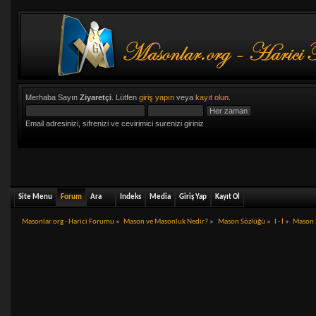
Merhaba Sayın
Ziyaretçi
. Lütfen
giriş yapın
veya
kayıt olun
.
Email adresinizi, sifrenizi ve cevirimici surenizi giriniz
Site Menu
Forum
Ara
Indeks
Media
Giriş Yap
Kayıt Ol
Masonlar.org - Harici Forumu
»
Mason ve Masonluk Nedir?
»
Mason Sözlüğü
»
I - İ
»
Mason S