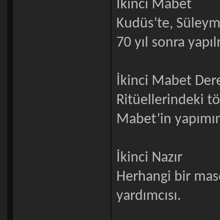
İkinci Mabet
Kudüs’te, Süleym
70 yıl sonra yapı
İkinci Mabet Dere
Ritüellerindeki tö
Mabet’in yapımın
İkinci Nazır
Herhangi bir maso
yardımcısı.