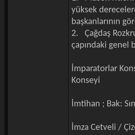
yüksek derecelerd
başkanlarının gör
2. Çağdaş Rozkru
çapındaki genel 
İmparatorlar Kons
Konseyi
İmtihan ; Bak: Sı
İmza Cetveli / Çi