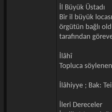
İl Büyük Üstadı
Bir il büyük loc
örgütün bağlı ol
tarafından göreve
İlâhî
Topluca söylenen d
İlâhiyye ; Bak: Te
İleri Dereceler