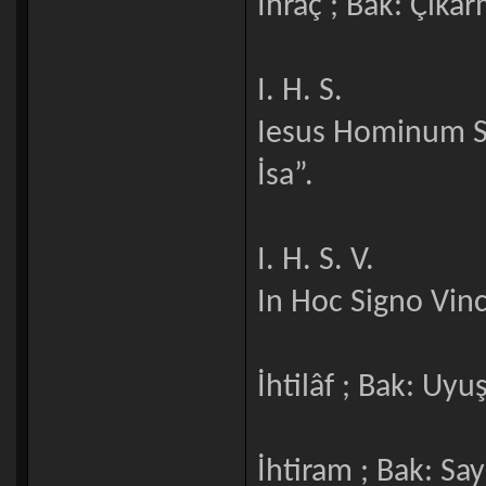
İhraç ; Bak: Çıka
I. H. S.
Iesus Hominum Sal
İsa”.
I. H. S. V.
In Hoc Signo Vinc
İhtilâf ; Bak: Uy
İhtiram ; Bak: Say