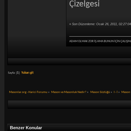
Çizelgesi
«
Son Düzenleme: Ocak 26, 2011, 02:27:0
ADAM OLMAK ZOR İŞ AMA BUNUN İÇİN ÇALIŞM
Sayfa: [
1
]
Yukarı git
Masonlar.org - Harici Forumu
»
Mason ve Masonluk Nedir?
»
Mason Sözlüğü
»
I - İ
»
Mason S
Benzer Konular