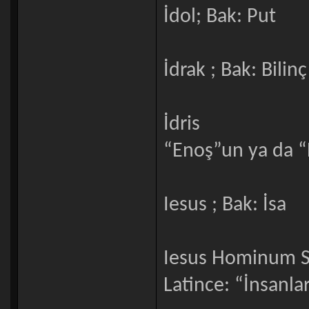
İdol; Bak: Put
İdrak ; Bak: Bilinç
İdris
“Enoş”un ya da “
Iesus ; Bak: İsa
Iesus Hominum S
Latince: “İnsanlar