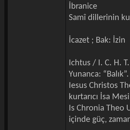
İbranice
Samî dillerinin k
İcazet ; Bak: İzin
Ichtus / I. C. H. T.
Yunanca: “Balık”.
Iesus Christos Th
kurtarıcı İsa Mes
Is Chronia Theo
içinde güç, zama