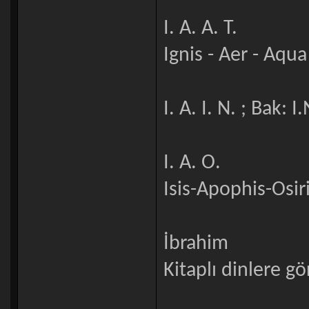
I. A. A. T.
Ignis - Aer - Aqua
I. A. I. N. ; Bak: I
I. A. O.
Isis-Apophis-Osiri
İbrahim
Kitaplı dinlere g