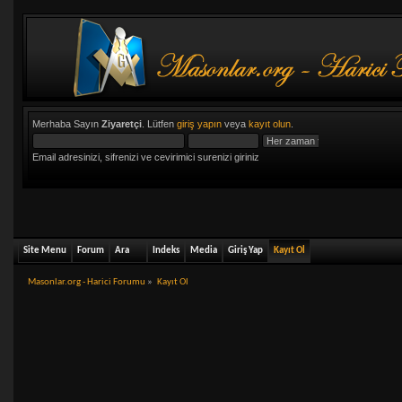
Merhaba Sayın
Ziyaretçi
. Lütfen
giriş yapın
veya
kayıt olun
.
Email adresinizi, sifrenizi ve cevirimici surenizi giriniz
Site Menu
Forum
Ara
Indeks
Media
Giriş Yap
Kayıt Ol
Masonlar.org - Harici Forumu
»
Kayıt Ol