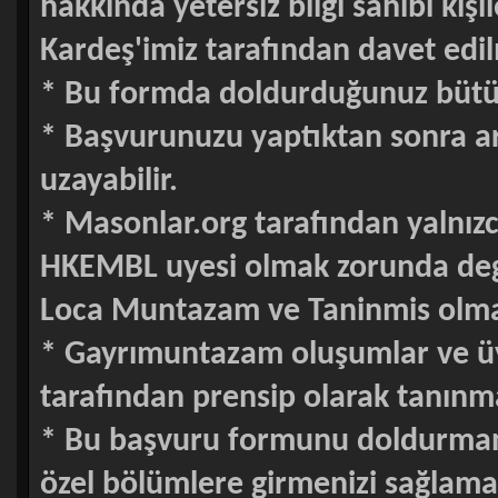
hakkında yetersiz bilgi sahibi kişi
Kardeş'imiz tarafından davet edi
* Bu formda doldurduğunuz bütün bi
* Başvurunuzu yaptıktan sonra ar
uzayabilir.
* Masonlar.org tarafından yalnı
HKEMBL uyesi olmak zorunda degi
Loca Muntazam ve Taninmis olma
* Gayrımuntazam oluşumlar ve üy
tarafından prensip olarak tanınm
* Bu başvuru formunu doldurmanı
özel bölümlere girmenizi sağlama