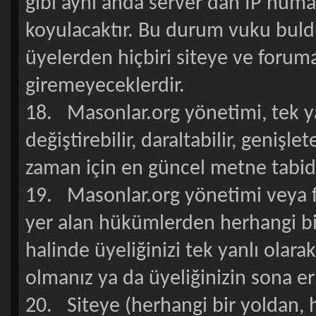
gibi aynı anda server dan İP numa
koyulacaktır. Bu durum vuku buldu
üyelerden hiçbiri siteye ve foruma
giremeyeceklerdir.
18. Masonlar.org yönetimi, tek y
değiştirebilir, daraltabilir, genişle
zaman için en güncel metne tabidi
19. Masonlar.org yönetimi veya f
yer alan hükümlerden herhangi bi
halinde üyeliğinizi tek yanlı olara
olmanız ya da üyeliğinizin sona er
20. Siteye (herhangi bir yoldan, 