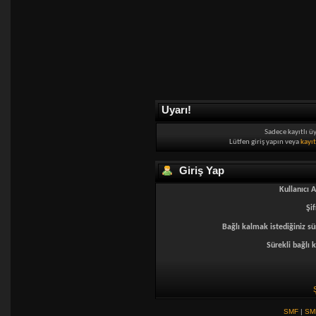
Uyarı!
Sadece kayıtlı ü
Lütfen giriş yapın veya
kayı
Giriş Yap
Kullanıcı A
Şif
Bağlı kalmak istediğiniz sü
Sürekli bağlı k
SMF
|
SM