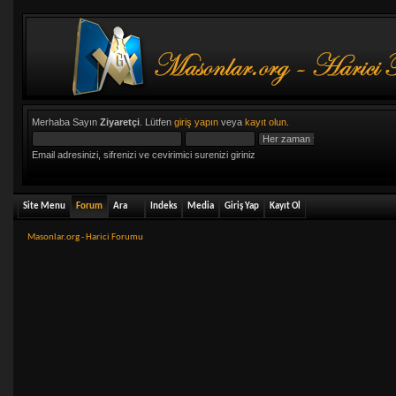
Merhaba Sayın
Ziyaretçi
. Lütfen
giriş yapın
veya
kayıt olun
.
Email adresinizi, sifrenizi ve cevirimici surenizi giriniz
Site Menu
Forum
Ara
Indeks
Media
Giriş Yap
Kayıt Ol
Masonlar.org - Harici Forumu