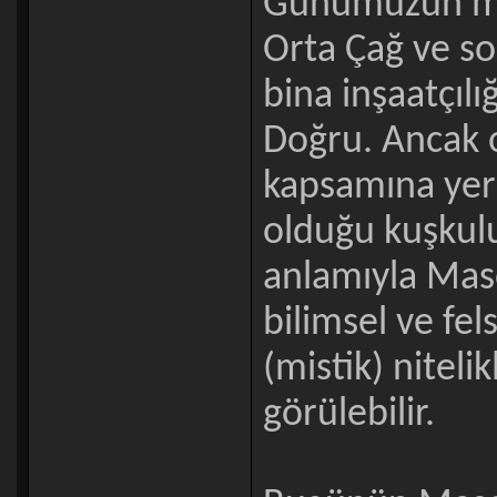
Günümüzün mas
Orta Çağ ve s
bina inşaatçılı
Doğru. Ancak 
kapsamına yer
olduğu kuşku
anlamıyla Mas
bilimsel ve fe
(mistik) nitelik
görülebilir.