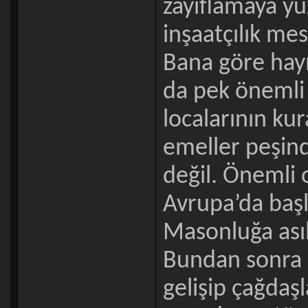
zayıflamaya yü
inşaatçılık me
Bana göre hayı
da pek önemli 
localarının kur
emeller peşin
değil. Önemli o
Avrupa’da baş
Masonluğa asıl
Bundan sonra 
gelişip çağdaş