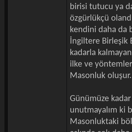
birisi tutucu ya d
özgürlükçü olandır
kendini daha da be
İngiltere Birleşi
kadarla kalmayan
ilke ve yöntemler
Masonluk oluşur.
Günümüze kadar d
unutmayalım ki bu
Masonluktaki bö