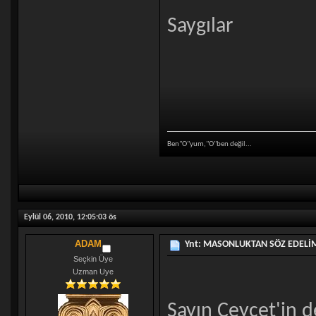
Saygılar
Ben"O"yum,"O"ben değil...
Eylül 06, 2010, 12:05:03 ös
ADAM
Ynt: MASONLUKTAN SÖZ EDELİM
Seçkin Üye
Uzman Uye
Sayın Ceycet'in d