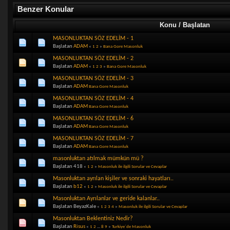
Benzer Konular
Konu / Başlatan
MASONLUKTAN SÖZ EDELİM - 1
Başlatan
ADAM
«
1
2
»
Bana Gore Masonluk
MASONLUKTAN SÖZ EDELİM - 2
Başlatan
ADAM
«
1
2
3
»
Bana Gore Masonluk
MASONLUKTAN SÖZ EDELİM - 3
Başlatan
ADAM
Bana Gore Masonluk
MASONLUKTAN SÖZ EDELİM - 4
Başlatan
ADAM
Bana Gore Masonluk
MASONLUKTAN SÖZ EDELİM - 6
Başlatan
ADAM
Bana Gore Masonluk
MASONLUKTAN SÖZ EDELİM - 7
Başlatan
ADAM
Bana Gore Masonluk
masonluktan atılmak mümkün mü ?
Başlatan 418
«
1
2
»
Masonluk ile ilgili Sorular ve Cevaplar
Masonluktan ayrılan kişiler ve sonraki hayatları..
Başlatan
b12
«
1
2
»
Masonluk ile ilgili Sorular ve Cevaplar
Masonluktan Ayrılanlar ve geride kalanlar..
Başlatan BeyazKale
«
1
2
3
4
»
Masonluk ile ilgili Sorular ve Cevaplar
Masonluktan Beklentiniz Nedir?
Başlatan
Risus
«
1
2
...
8
9
»
Turkiye`de Masonluk