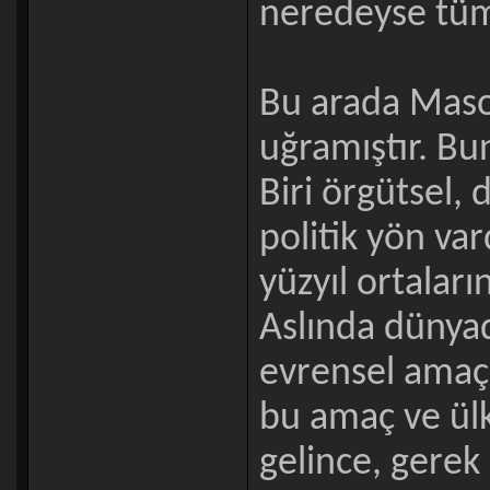
neredeyse tüm 
Bu arada Maso
uğramıştır. Bu
Biri örgütsel, d
politik yön var
yüzyıl ortalar
Aslında dünya
evrensel amaç
bu amaç ve ülk
gelince, gere