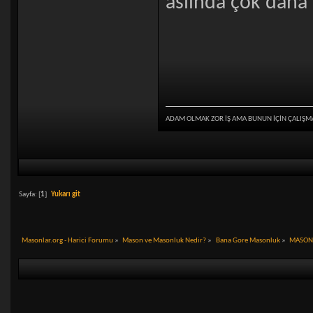
aslında çok daha 
ADAM OLMAK ZOR İŞ AMA BUNUN İÇİN ÇALIŞM
Sayfa: [
1
]
Yukarı git
Masonlar.org - Harici Forumu
»
Mason ve Masonluk Nedir?
»
Bana Gore Masonluk
»
MASONL