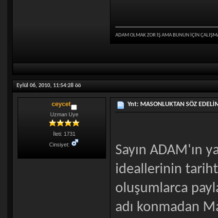
ADAM OLMAK ZOR İŞ AMA BUNUN İÇİN ÇALIŞM
Eylül 06, 2010, 11:54:28 öö
ceycet
Ynt: MASONLUKTAN SÖZ EDELİM
Uzman Uye
İleti: 1731
Cinsiyet:
Sayın ADAM'ın ya
ideallerinin tari
oluşumlarca payla
adı konmadan Ma