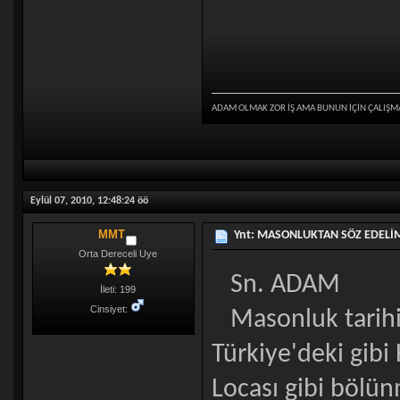
ADAM OLMAK ZOR İŞ AMA BUNUN İÇİN ÇALIŞM
Eylül 07, 2010, 12:48:24 öö
MMT
Ynt: MASONLUKTAN SÖZ EDELİM
Orta Dereceli Uye
Sn. ADAM
İleti: 199
Cinsiyet:
Masonluk tarihi
Türkiye'deki gib
Locası gibi bölün