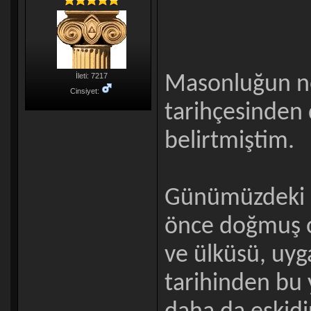
İleti: 7217
Masonluğun ne
Cinsiyet:
tarihçesinden 
belirtmiştim.
Günümüzdeki M
önce doğmuş o
ve ülküsü, uyga
tarihinden bu 