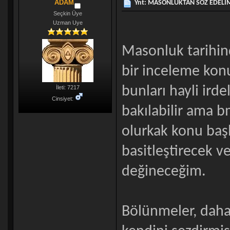
ADAM
Ynt: MASONLUKTAN SÖZ EDELİM
Seçkin Üye
Uzman Uye
Masonluk tarihin
bir inceleme kon
bunları hayli ird
İleti: 7217
Cinsiyet:
bakılabilir ama b
olurkak konu başl
basitleştirecek v
değineceğim.
Bölünmeler, daha