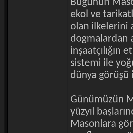
Bugünün Mason
ekol ve tarikatl
olan ilkelerini 
dogmalardan ar
inşaatçılığın et
sistemi ile yo
dünya görüşü iç
Günümüzün Mas
yüzyıl başları
Masonlara gör