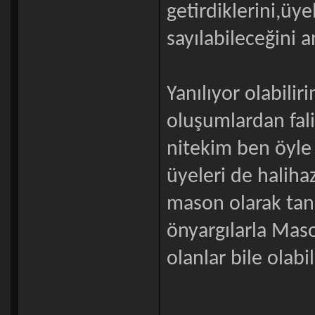
getirdiklerini,üy
sayılabileceğini 
Yanılıyor olabili
oluşumlardan fal
nitekim ben öyl
üyeleri de haliha
mason olarak tanı
önyargılarla Maso
olanlar bile olabili