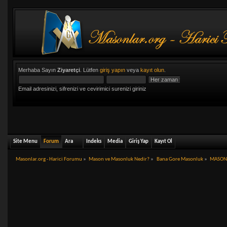
Merhaba Sayın
Ziyaretçi
. Lütfen
giriş yapın
veya
kayıt olun
.
Email adresinizi, sifrenizi ve cevirimici surenizi giriniz
Site Menu
Forum
Ara
Indeks
Media
Giriş Yap
Kayıt Ol
Masonlar.org - Harici Forumu
»
Mason ve Masonluk Nedir?
»
Bana Gore Masonluk
»
MASONL