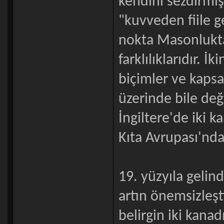
kendini sezdirmiş
"kuvveden fiile ge
nokta Masonluktak
farklılıklarıdır. 
biçimler ve kaps
üzerinde bile deği
İngiltere'de iki k
Kıta Avrupası'nda
19. yüzyıla gelin
artın önemsizleş
belirgin iki kanad