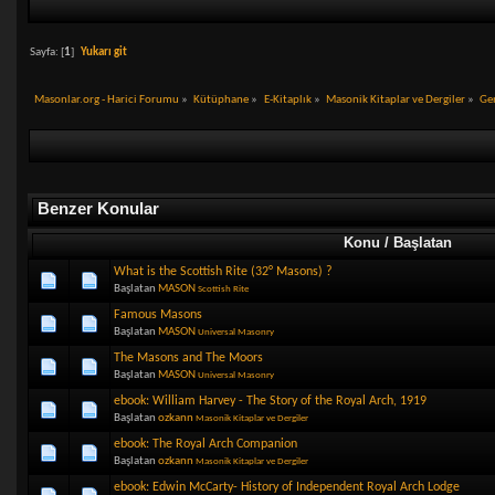
Sayfa: [
1
]
Yukarı git
Masonlar.org - Harici Forumu
»
Kütüphane
»
E-Kitaplık
»
Masonik Kitaplar ve Dergiler
»
Ge
Benzer Konular
Konu / Başlatan
What is the Scottish Rite (32° Masons) ?
Başlatan
MASON
Scottish Rite
Famous Masons
Başlatan
MASON
Universal Masonry
The Masons and The Moors
Başlatan
MASON
Universal Masonry
ebook: William Harvey - The Story of the Royal Arch, 1919
Başlatan
ozkann
Masonik Kitaplar ve Dergiler
ebook: The Royal Arch Companion
Başlatan
ozkann
Masonik Kitaplar ve Dergiler
ebook: Edwin McCarty- History of Independent Royal Arch Lodge