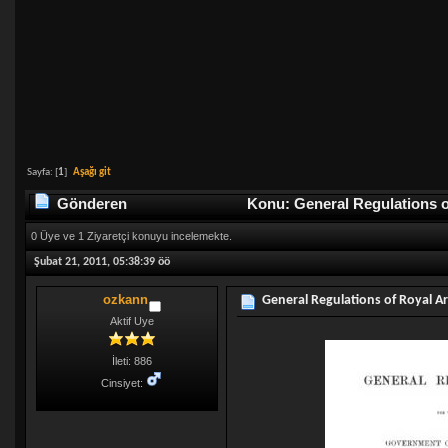
Sayfa: [
1
]
Aşağı git
Gönderen
Konu: General Regulations o
0 Üye ve 1 Ziyaretçi konuyu incelemekte.
Şubat 21, 2011, 05:38:39 öö
ozkann
General Regulations of Royal A
Aktif Uye
İleti: 886
Cinsiyet: