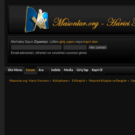
Merhaba Sayın
Ziyaretçi
. Lütfen
giriş yapın
veya
kayıt olun
.
Email adresinizi, sifrenizi ve cevirimici surenizi giriniz
Site Menu
Forum
Ara
Indeks
Media
Giriş Yap
Kayıt Ol
Masonlar.org - Harici Forumu
»
Kütüphane
»
E-Kitaplık
»
Masonik Kitaplar ve Dergiler
»
Ge